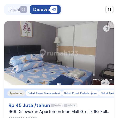
Dijual
Disewa
22
43
5
Apartemen
Dekat Akses Transportasi
Dekat Pusat Perbelanjaan
Dekat Fasilit
Rp 45 Juta /tahun
harian
bulanan
969 Disewakan Apartemen Icon Mall Gresik 1Br Full Furnished LT 23
Kebomas, Gresik