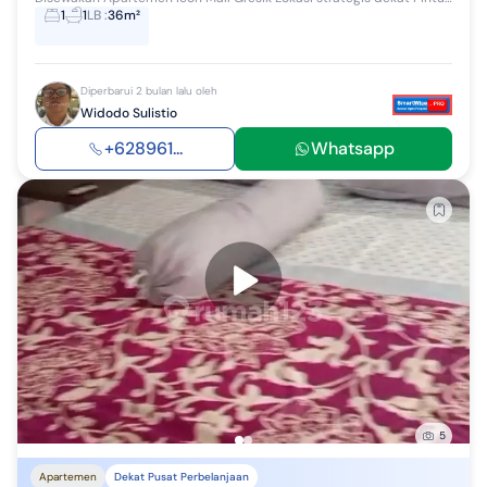
1
1
LB
:
36m²
Diperbarui 2 bulan lalu oleh
Widodo Sulistio
+628961...
Whatsapp
5
Apartemen
Dekat Pusat Perbelanjaan