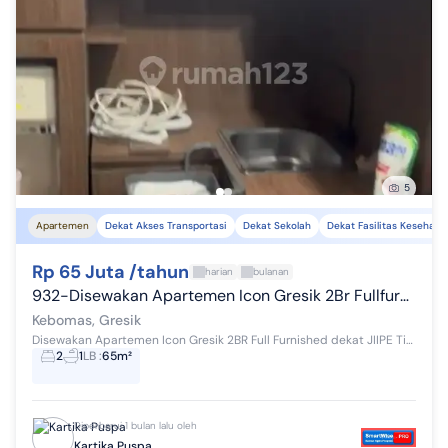
5
Apartemen
Dekat Akses Transportasi
Dekat Sekolah
Dekat Fasilitas Kesehata
Rp 65 Juta /tahun
harian
bulanan
932-Disewakan Apartemen Icon Gresik 2Br Fullfurnished Dekat Jiipe
Kebomas, Gresik
Disewakan Apartemen Icon Gresik 2BR Full Furnished dekat JIIPE Tipe 2BR Lantai 8 Hadap Utara Lokasi dekat JIIPE Lokasi dekat Pintu Toll Kebomas d...
2
1
LB
:
65m²
Diperbarui 1 bulan lalu oleh
Kartika Puspa