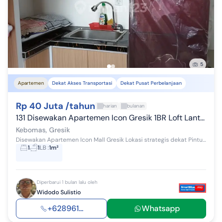
5
Apartemen
Dekat Akses Transportasi
Dekat Pusat Perbelanjaan
Rp 40 Juta /tahun
harian
bulanan
131 Disewakan Apartemen Icon Gresik 1BR Loft Lantai 11 Furnish
Kebomas, Gresik
Disewakan Apartemen Icon Mall Gresik Lokasi strategis dekat Pintu Toll Kebomas (Gresik Surabaya Malang) dan Pintu Toll Bunder - KLBM (Krian Legund...
1
1
LB
:
1m²
Diperbarui 1 bulan lalu oleh
Widodo Sulistio
+628961...
Whatsapp