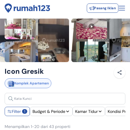
Pasang Iklan
Icon Gresik
Komplek Apartemen
Filter
Budget & Periode
Kamar Tidur
Kondisi Pra
1
Menampilkan 1-20 dari 43 properti