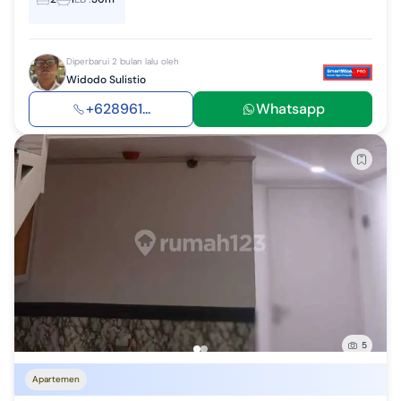
Diperbarui 2 bulan lalu oleh
Widodo Sulistio
+628961...
Whatsapp
5
Apartemen