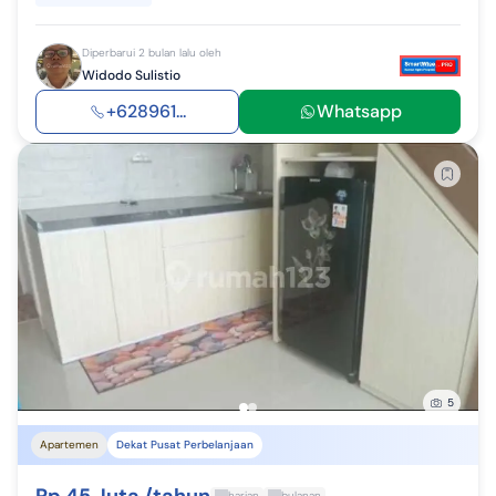
Diperbarui 2 bulan lalu oleh
Widodo Sulistio
+628961...
Whatsapp
5
Apartemen
Dekat Pusat Perbelanjaan
harian
bulanan