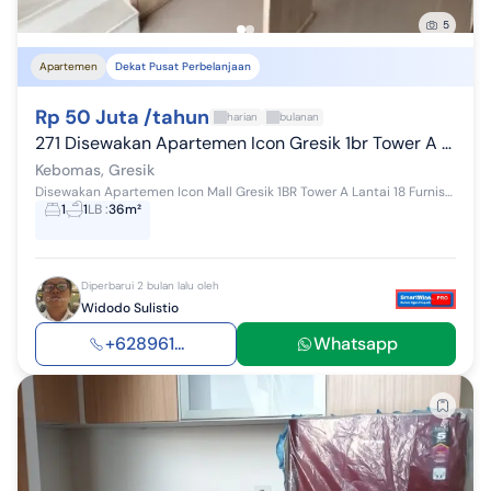
5
Apartemen
Dekat Pusat Perbelanjaan
Rp 50 Juta /tahun
harian
bulanan
271 Disewakan Apartemen Icon Gresik 1br Tower A Lt 18 Furnished
Kebomas, Gresik
Disewakan Apartemen Icon Mall Gresik 1BR Tower A Lantai 18 Furnished Tower A Tipe 1BR Lantai 18 Hadap Selatan View Surabaya City Kondisi Furnished...
1
1
LB
:
36m²
Diperbarui 2 bulan lalu oleh
Widodo Sulistio
+628961...
Whatsapp