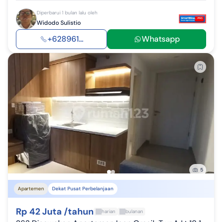
Diperbarui 1 bulan lalu oleh
Widodo Sulistio
+628961...
Whatsapp
5
Apartemen
Dekat Pusat Perbelanjaan
Rp 42 Juta /tahun
harian
bulanan