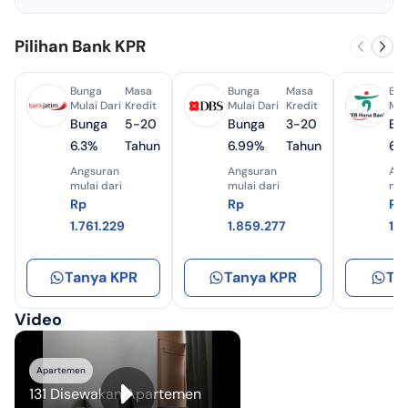
Pilihan Bank KPR
Bunga
Masa
Bunga
Masa
Bun
Mulai Dari
Kredit
Mulai Dari
Kredit
Mul
Bunga
5-20
Bunga
3-20
Bu
6.3%
Tahun
6.99%
Tahun
6.
Angsuran
Angsuran
Ang
mulai dari
mulai dari
mul
Rp
Rp
Rp
1.761.229
1.859.277
1.
Tanya KPR
Tanya KPR
Ta
Video
Apartemen
131 Disewakan Apartemen