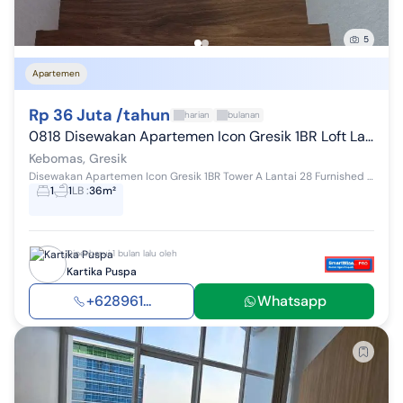
5
Apartemen
Rp 36 Juta /tahun
harian
bulanan
0818 Disewakan Apartemen Icon Gresik 1BR Loft Lantai 28 Furnished
Kebomas, Gresik
Disewakan Apartemen Icon Gresik 1BR Tower A Lantai 28 Furnished Tower A Tipe 1 BR Lantai 28 View kota Kondisi Furnished: - Dipan dengan Springbed...
1
1
LB
:
36m²
Diperbarui 1 bulan lalu oleh
Kartika Puspa
+628961...
Whatsapp