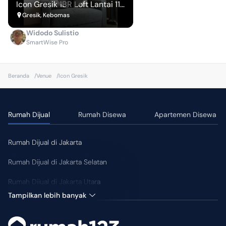
Icon Gresik 1BR Loft Lantai 11
Furnish
Gresik, Kebomas
Widodo Sulistio
SmartWise Pro
Beranda
/
Venue
/
Icon Gresik
Rumah Dijual
Rumah Disewa
Apartemen Disewa
Rumah Dijual di Jakarta
Rumah Dijual di Jakarta Selatan
Rumah Dijual di Jakarta Utara
Tampilkan lebih banyak