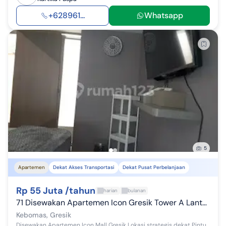
+628961...
Whatsapp
5
Apartemen
Dekat Akses Transportasi
Dekat Pusat Perbelanjaan
Rp 55 Juta /tahun
harian
bulanan
71 Disewakan Apartemen Icon Gresik Tower A Lantai 23 Tipe 1br 
Kebomas, Gresik
Disewakan Apartemen Icon Mall Gresik Lokasi strategis dekat Pintu Toll Kebomas (Gresik Surabaya Malang) dan Pintu Toll Bunder - KLBM (Krian Legund...