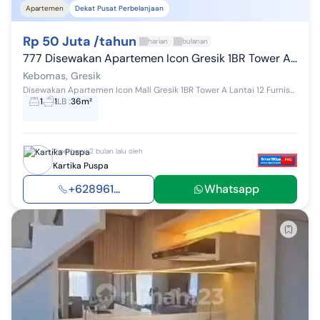
Apartemen
Dekat Pusat Perbelanjaan
Rp 50 Juta /tahun
harian
bulanan
777 Disewakan Apartemen Icon Gresik 1BR Tower A Lt 12 Furnished 
Kebomas, Gresik
Disewakan Apartemen Icon Mall Gresik 1BR Tower A Lantai 12 Furnished Tower A Tipe 1BR Lantai 12 Hadap Selatan View Kondisi Furnished: - Dipan de...
1
1
LB
:
36m²
Diperbarui 2 bulan lalu oleh
Kartika Puspa
+628961...
Whatsapp