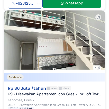
Whatsapp
+628125...
5
Apartemen
Rp 36 Juta /tahun
harian
bulanan
696 Disewakan Apartemen Icon Gresik 1br Loft Twr A Lt 29 Furnish
Kebomas, Gresik
0696 - Disewakan Apartemen Icon Gresik 1BR Loft Tower A Lt 29 Tower A Type 1 BR Loft Lantai 29 Kondisi Furnished: - Tv - AC - Springbed dengan Di...
2
1
LB
:
36m²