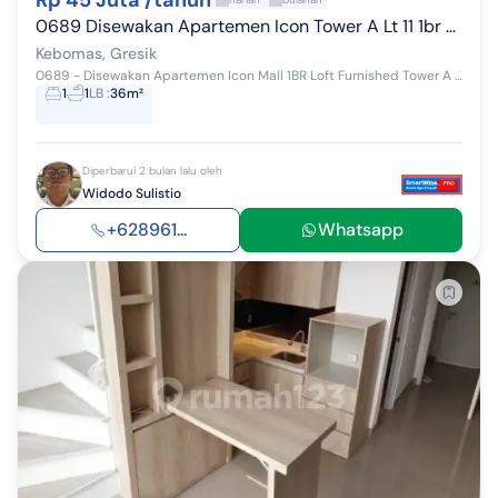
Rp 45 Juta /tahun
0689 Disewakan Apartemen Icon Tower A Lt 11 1br Loft Furnished
Kebomas, Gresik
0689 - Disewakan Apartemen Icon Mall 1BR Loft Furnished Tower A Lantai 11 Kondisi Furnished: - AC - Springbed dengan Dipan - Bantal dan Guling - S...
1
1
LB
:
36m²
Diperbarui 2 bulan lalu oleh
Widodo Sulistio
+628961...
Whatsapp