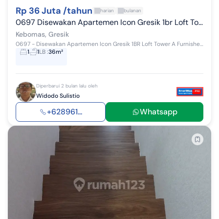
Rp 36 Juta /tahun
harian
bulanan
0697 Disewakan Apartemen Icon Gresik 1br Loft Tower A Furnished
Kebomas, Gresik
0697 - Disewakan Apartemen Icon Gresik 1BR Loft Tower A Furnished Tower A Type 1 BR Loft Lantai 29 Kondisi Furnished: - Tv - AC - Springbed denga...
1
1
LB
:
36m²
Diperbarui 2 bulan lalu oleh
Widodo Sulistio
+628961...
Whatsapp