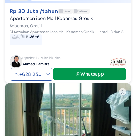
Rp 30 Juta /tahun
harian
bulanan
Apartemen icon Mall Kebomas Gresik
Kebomas, Gresik
Di Sewakan Apartemen Icon Mall Kebomas Gresik - Lantai 18 dan 29 - 1,5 lantai - Luas 36 m2 - Full furnished - View utara - kulkas , kompo...
1
1
LB
:
36m²
Diperbarui 2 bulan lalu oleh
Ahmad Demitra
Whatsapp
+628125...