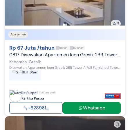
5
Apartemen
Rp 67 Juta /tahun
harian
bulanan
0817 Disewakan Apartemen Icon Gresik 2BR Tower A Full Furnished
Kebomas, Gresik
Disewakan Apartemen Icon Gresik 2BR Tower A Full Furnished Tower A Tipe 2 BR View kota Kondisi Furnished: - Dipan dengan Springbed, bantal, gulin...
2
1
LB
:
65m²
Diperbarui 6 hari lalu oleh
Kartika Puspa
+628961...
Whatsapp