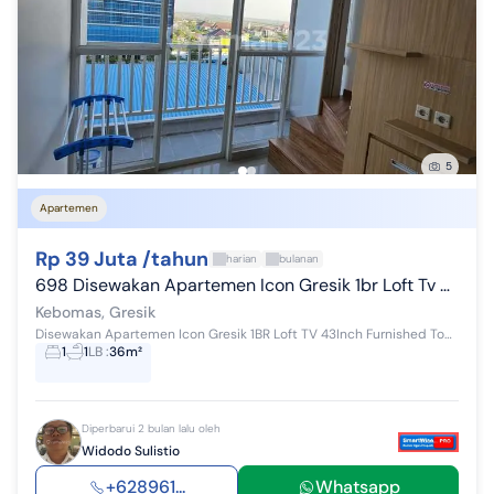
5
Apartemen
Rp 39 Juta /tahun
harian
bulanan
698 Disewakan Apartemen Icon Gresik 1br Loft Tv 43inch Furnished
Kebomas, Gresik
Disewakan Apartemen Icon Gresik 1BR Loft TV 43Inch Furnished Tower A Type 1 BR Loft Lantai Kondisi Furnished: - Android TV 43 inch - AC - Spring...
1
1
LB
:
36m²
Diperbarui 2 bulan lalu oleh
Widodo Sulistio
+628961...
Whatsapp