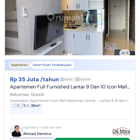
5
Apartemen
Dekat Pusat Perbelanjaan
Rp 35 Juta /tahun
harian
bulanan
Apartemen Full Furnished Lantai 9 Dan 10 Icon Mall Kebomas Gresik
Kebomas, Gresik
Disewakan Apartemen Icon Mall Kebomas Gresik - Lantai 8 ,9 dan 16 - Luas 36 m2 - Full furnished - View utara - kulkas , kompor listrik, cooker hood...
1
1
LB
:
36m²
Diperbarui 1 bulan lalu oleh
Ahmad Demitra