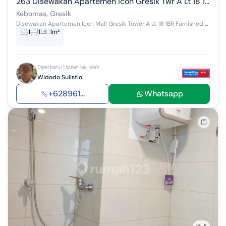
263 Disewakan Apartemen Icon Gresik Twr A Lt 18 1BR Loft Furnish
Kebomas, Gresik
Disewakan Apartemen Icon Mall Gresik Tower A Lt 18 1BR Furnished Dekat JIIPE dan Teluk Lamong Tower A Lantai 18 Tipe 1BR Kondisi Furnished: - Be...
1
1
LB
:
1m²
Diperbarui 1 bulan lalu oleh
Widodo Sulistio
+628961...
Whatsapp