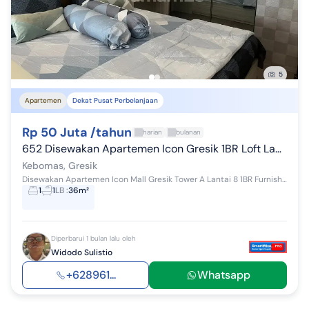
5
Apartemen
Dekat Pusat Perbelanjaan
Rp 50 Juta /tahun
harian
bulanan
652 Disewakan Apartemen Icon Gresik 1BR Loft Lantai 8 Furnished
Kebomas, Gresik
Disewakan Apartemen Icon Mall Gresik Tower A Lantai 8 1BR Furnished Tower A Lantai 8 Hadap Selatan View City Kondisi Furnished: - Sofa 2 seater -...
1
1
LB
:
36m²
Diperbarui 1 bulan lalu oleh
Widodo Sulistio
+628961...
Whatsapp