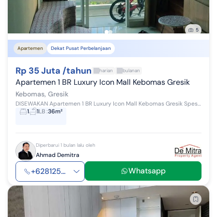
5
Apartemen
Dekat Pusat Perbelanjaan
Rp 35 Juta /tahun
harian
bulanan
Apartemen 1 BR Luxury Icon Mall Kebomas Gresik
Kebomas, Gresik
DISEWAKAN Apartemen 1 BR Luxury Icon Mall Kebomas Gresik Spesifikasi : - Luas : 36 m2 - 1 Bedroom - Lantai 12 Fasilitas: - Bedroom set - Tv -...
1
1
LB
:
36m²
Diperbarui 1 bulan lalu oleh
Ahmad Demitra
Whatsapp
+628125...