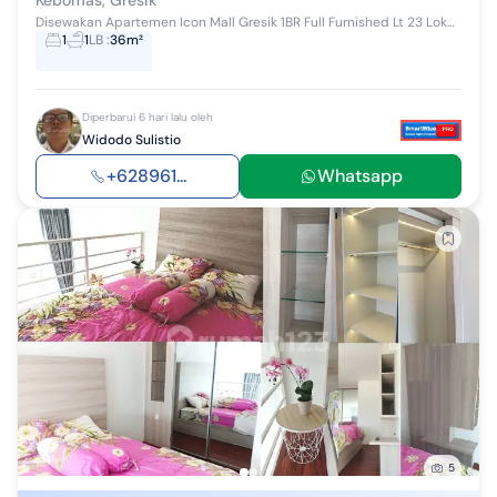
Disewakan Apartemen Icon Mall Gresik 1BR Full Furnished Lt 23 Lokasi strategis dekat Pintu Toll Kebomas (Gresik Surabaya Malang) dan Pintu Toll Bu...
1
1
LB
:
36m²
Diperbarui 6 hari lalu oleh
Widodo Sulistio
+628961...
Whatsapp
5