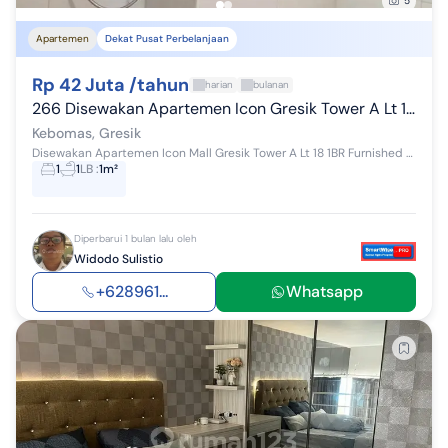
5
Apartemen
Dekat Pusat Perbelanjaan
Rp 42 Juta /tahun
harian
bulanan
266 Disewakan Apartemen Icon Gresik Tower A Lt 18 1br Furnished
Kebomas, Gresik
Disewakan Apartemen Icon Mall Gresik Tower A Lt 18 1BR Furnished Ready : Januari 2023 Tower A Lantai 18 Tipe 1BR Kondisi Furnished: - Bedset - War...
1
1
LB
:
1m²
Diperbarui 1 bulan lalu oleh
Widodo Sulistio
+628961...
Whatsapp