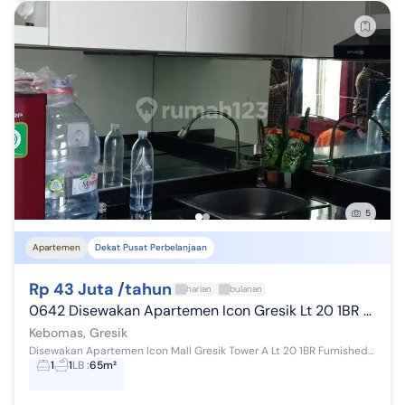
5
Apartemen
Dekat Pusat Perbelanjaan
Rp 43 Juta /tahun
harian
bulanan
0642 Disewakan Apartemen Icon Gresik Lt 20 1BR Loft Furnished
Kebomas, Gresik
Disewakan Apartemen Icon Mall Gresik Tower A Lt 20 1BR Furnished Tower Anggrek Lantai 20 Type 1BR View Laut Kondisi Furnished: - Kitchen Set denga...
1
1
LB
:
65m²