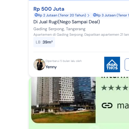
Rp 500 Juta
Rp 2 Jutaan (Tenor 20 Tahun)
Rp 3 Jutaan (Tenor 
Di Jual Rugi(Nego Sampai Deal)
Gading Serpong, Tangerang
LB
:
39m²
Diperbarui 5 bulan lalu oleh
Yenny