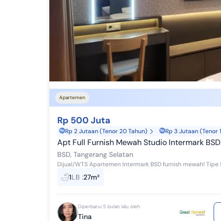
Apartemen
Rp 500 Juta
Rp 2 Jutaan (Tenor 20 Tahun)
Rp 3 Jutaan (Tenor 
Apt Full Furnish Mewah Studio Intermark BSD
BSD, Tangerang Selatan
1
LB
:
27m²
Diperbarui 5 bulan lalu oleh
Tina