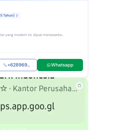
15 Tahun)
Apartemen di Gading Serpong. Dapatkan apartemen 21 lantai yang modern ini, dijual menawarkan lingkungan fasilitas yang lengkap, cocok untuk Anda ...
+628969...
Whatsapp