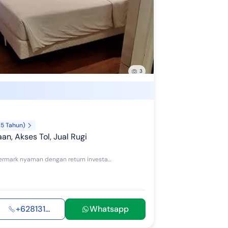
R Bank BTN Syariah
R Bank CIMB Niaga Syariah
 Bank Mandiri Syariah
 Bank BNI Syariah
3
R Bank BCA Syariah
 Bank BJB Syariah
15 Tahun)
 Bank Jatim Syariah
an, Akses Tol, Jual Rugi
R Bank Mega Syariah
Kesempatan terbatas buat Anda dapatkan apartemen Intermark nyaman dengan return investasi tinggi di BSD, Tangerang Selatan. Apartemen ini menawar...
 Bank Panin Dubai Syariah
R Dana Syariah
R Bank Sinarmas
+628131...
Whatsapp
 Bank DKI