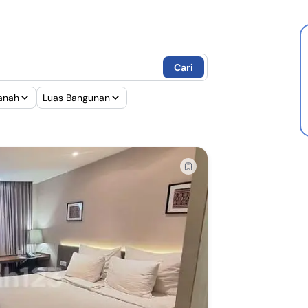
 Bank BPD Bali
R Bank Papua
R Bank DBS
Cari
R Bank Sumut
anah
Luas Bangunan
R Bank Woori Saudara
 BPR Lestari
 Bank Syariah Indonesia
R Bank Muamalat
R Bank Danamon Syariah
R Bank Maybank Syariah
R Bank OCBC NISP Syariah