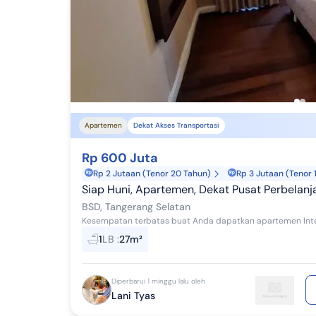
KP
Gorontalo
KP
Sulawesi Barat
KPR
Maluku
KPR
Papua Selatan
KP
Apartemen
Dekat Akses Transportasi
KPR
Rp 600 Juta
Rp 2 Jutaan (Tenor 20 Tahun)
Rp 3 Jutaan (Tenor 
KPR
Siap Huni, Apartemen, Dekat Pusat Perbelanja
KP
BSD, Tangerang Selatan
KPR
1
LB
:
27m²
KP
Diperbarui 1 minggu lalu oleh
KP
Lani Tyas
KPR