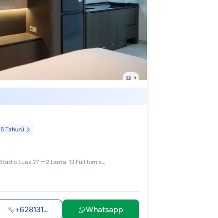
5
15 Tahun)
Dijual/WTS Apartemen Intermark BSD furnish mewah! Tipe Studio Luas 27 m2 Lantai 12 Full furnish mewah senilai 130jt-an Jual 600 nego Contact ...
+628131...
Whatsapp