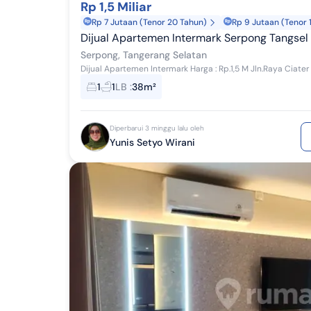
Rp 1,5 Miliar
Rp 7 Jutaan (Tenor 20 Tahun)
Rp 9 Jutaan (Tenor 
Dijual Apartemen Intermark Serpong Tangsel
Serpong, Tangerang Selatan
1
1
LB
:
38m²
Diperbarui 3 minggu lalu oleh
Yunis Setyo Wirani