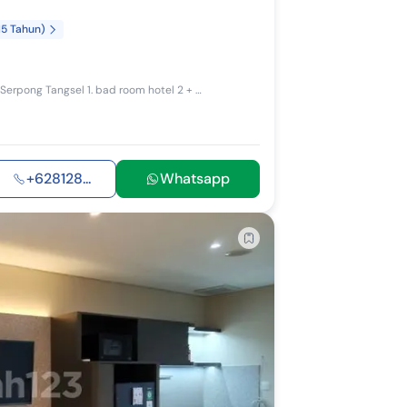
15 Tahun)
Dijual Apartemen Intermark Harga : Rp.1,5 M Jln.Raya Ciater Serpong Tangsel 1. bad room hotel 2 + 1 = 3 orang 2. Ltnya 38,5 m2 3.Listrik 2.200...
+628128...
Whatsapp