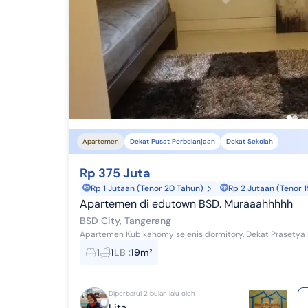
Apartemen
Dekat Pusat Perbelanjaan
Dekat Sekolah
Rp 375 Juta
Rp 1 Jutaan (Tenor 20 Tahun)
Rp 2 Jutaan (Tenor 
Apartemen di edutown BSD. Muraaahhhhh
BSD City, Tangerang
1
1
LB
:
19m²
Diperbarui 2 bulan lalu oleh
Lita