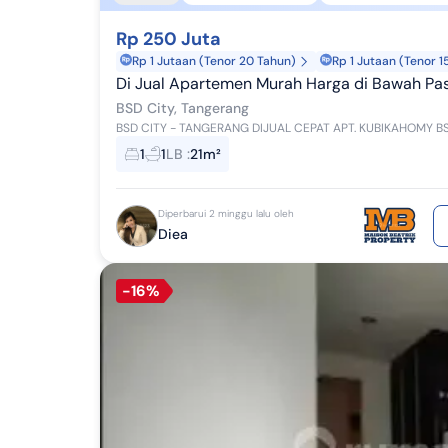
Rp 250 Juta
Rp 1 Jutaan (Tenor 20 Tahun)
Rp 1 Jutaan (Tenor 1
Di Jual Apartemen Murah Harga di Bawah Pa
BSD City, Tangerang
1
1
LB
:
21m²
Diperbarui 2 minggu lalu oleh
Diea
-16%