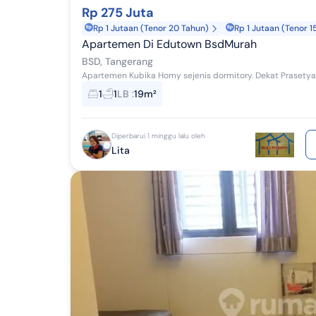
Rp 275 Juta
Rp 1 Jutaan (Tenor 20 Tahun)
Rp 1 Jutaan (Tenor 1
Apartemen Di Edutown BsdMurah
BSD, Tangerang
1
1
LB
:
19m²
Diperbarui 1 minggu lalu oleh
Lita