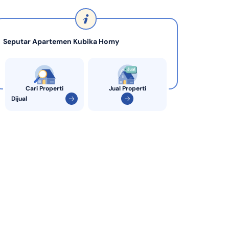
di Indonesia
KPR Bank Sinarmas
Seputar Apartemen Kubika Homy
Cari Properti
Jual Properti
Dijual