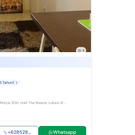
5
15 Tahun)
Apartemen Kubikahomy sejenis dormitory. Dekat Prasetya Mulya, SGU, mall The Breeze. Lokasi di kawasan EduTown. Dapat cashback guarantee 2jt/bln sd ...
+628528...
Whatsapp