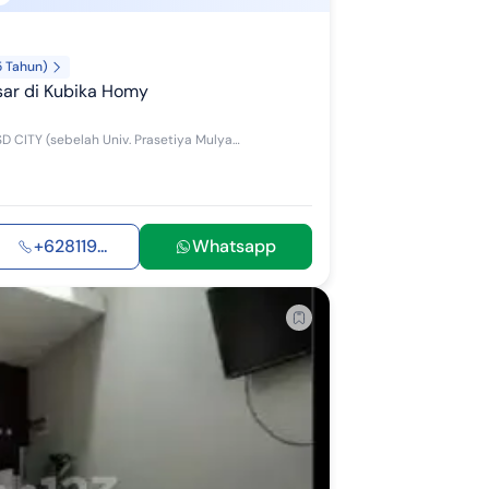
5 Tahun)
sar di Kubika Homy
BSD CITY - TANGERANG DIJUAL CEPAT APT. KUBIKAHOMY BSD CITY (sebelah Univ. Prasetiya Mulya) (FB) HARGA = 250 Jt nett Spec : - Unit Studio - Tower...
+628119...
Whatsapp