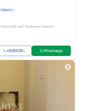
5 Tahun)
Apartemen Kubika Homy sejenis dormitory. Dekat Prasetya Mulya, SGU, mall The Breeze. Lokasi di kawasan Edu Town BSD. Dapat cashback guarantee 2jt/b...
+628528...
Whatsapp