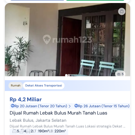
5
Rumah
Dekat Akses Transportasi
Rp 4,2 Miliar
Rp 20 Jutaan (Tenor 20 Tahun)
Rp 26 Jutaan (Tenor 15 Tahun)
Dijual Rumah Lebak Bulus Murah Tanah Luas
Lebak Bulus, Jakarta Selatan
Dijual Rumah Lebak Bulus Murah Tanah Luas Lokasi strategis Dekat akses MRT Nilai investasi tinggi
5
4
2
LT
:
190m²
LB
:
220m²