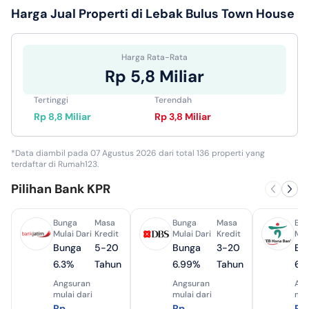
Harga Jual
Properti di Lebak Bulus Town House
Harga Rata-Rata
Rp 5,8 Miliar
Tertinggi
Terendah
Rp 8,8 Miliar
Rp 3,8 Miliar
*Data diambil pada 07 Agustus 2026 dari total 136 properti yang
terdaftar di Rumah123.
Pilihan Bank KPR
Bunga
Masa
Bunga
Masa
Bun
Mulai Dari
Kredit
Mulai Dari
Kredit
Mul
Bunga
5-20
Bunga
3-20
Bu
6.3%
Tahun
6.99%
Tahun
6.
Angsuran
Angsuran
Ang
mulai dari
mulai dari
mul
Rp
Rp
Rp