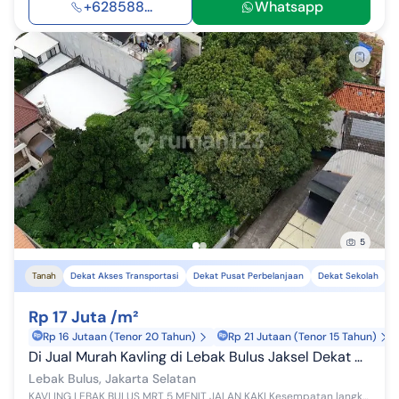
+628588...
Whatsapp
5
Tanah
Dekat Akses Transportasi
Dekat Pusat Perbelanjaan
Dekat Sekolah
Rp 17 Juta /m²
Rp 16 Jutaan (Tenor 20 Tahun)
Rp 21 Jutaan (Tenor 15 Tahun)
Di Jual Murah Kavling di Lebak Bulus Jaksel Dekat MRT Lebak Bulus
Lebak Bulus, Jakarta Selatan
KAVLING LEBAK BULUS MRT 5 MENIT JALAN KAKI Kesempatan langka memiliki tanah di area premium Lebak Bulus, sangat dekat MRT. Kavling Siap Bangun Coc...