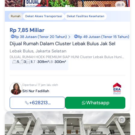
5
Rumah
Dekat Akses Transportasi
Dekat Fasilitas Kesehatan
Rp 7,85 Miliar
Rp 38 Jutaan (Tenor 20 Tahun)
Rp 49 Jutaan (Tenor 15 Tahun)
Dijual Rumah Dalam Cluster Lebak Bulus Jak Sel
Lebak Bulus, Jakarta Selatan
DIJUAL RUMAH HOEK PREMIUM SIAP HUNI Cluster Lebak Bulus Hunian modern di kawasan premium dengan posisi hoek, pencahayaan alami yang maksimal, sert...
5
3
1
LT
:
309m²
LB
:
300m²
Diperbarui 17 jam lalu oleh
Siti Nur Fadillah
+628213...
Whatsapp