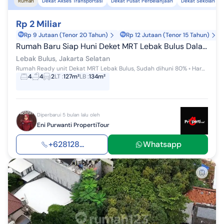
Rumah
Dekat Akses Transportasi
Dekat Pusat Perbelanjaan
Dekat Sekolah
Rp 2 Miliar
Rp 9 Jutaan (Tenor 20 Tahun)
Rp 12 Jutaan (Tenor 15 Tahun)
Rumah Baru Siap Huni Deket MRT Lebak Bulus Dalam Cluster Dekat Tol
Lebak Bulus, Jakarta Selatan
Rumah Ready unit Dekat MRT Lebak Bulus, Sudah dihuni 80% ◦ Harga Mulai mulai 2 Man - Cicilan start 12JT'an Rumah 2 Lantai - Lebar 7 dan 8 Meter...
4
4
2
LT
:
127m²
LB
:
134m²
Diperbarui 5 bulan lalu oleh
Eni Purwanti PropertiTour
+628128...
Whatsapp