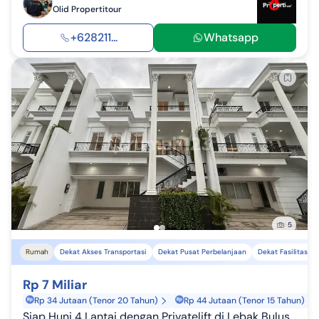
Olid Propertitour
+628211...
Whatsapp
5
Rumah
Dekat Akses Transportasi
Dekat Pusat Perbelanjaan
Dekat Fasilitas K
Rp 7 Miliar
Rp 34 Jutaan (Tenor 20 Tahun)
Rp 44 Jutaan (Tenor 15 Tahun)
Siap Huni 4 Lantai dengan Privatelift di Lebak Bulus Jakartaselatan