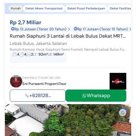
Rumah
Dekat Akses Transportasi
Dekat Pusat Perbelanjaan
Dekat Fasilitas K
Rp 2,7 Miliar
Rp 13 Jutaan (Tenor 20 Tahun)
Rp 17 Jutaan (Tenor 15 Tahun)
Rumah Siaphuni 3 Lantai di Lebak Bulus Dekat MRT Tol Clustermewah
Lebak Bulus, Jakarta Selatan
Rumah Konsep Hook Siaphuni Semi Furnish, Nempel Lebak Bulus Full Bata Merah cluster exclusive ◦ Harga 2,7 M ⁃ Cicilan mulai 20 JT'an ⁃ Fre...
4
4
2
LT
:
92m²
LB
:
149m²
Diperbarui 5 bulan lalu oleh
Eni Purwanti PropertiTour
+628128...
Whatsapp