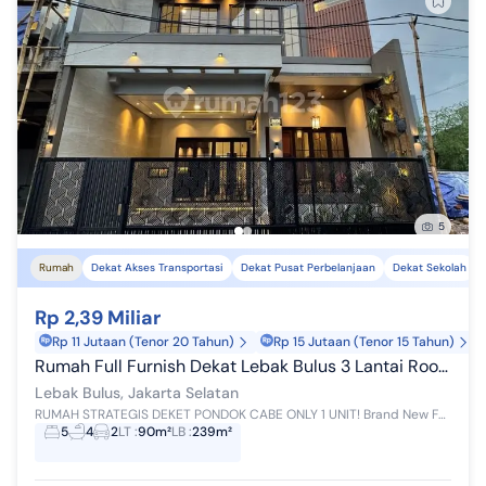
5
Rumah
Dekat Akses Transportasi
Dekat Pusat Perbelanjaan
Dekat Sekolah
Rp 2,39 Miliar
Rp 11 Jutaan (Tenor 20 Tahun)
Rp 15 Jutaan (Tenor 15 Tahun)
Rumah Full Furnish Dekat Lebak Bulus 3 Lantai Rooftop Dekat MRT
Lebak Bulus, Jakarta Selatan
RUMAH STRATEGIS DEKET PONDOK CABE ONLY 1 UNIT! Brand New Full Bata Merah SHM Hadap Selatan Sudah termasuk Semi Furnished : AC 1 PK 1 pc T...
5
4
2
LT
:
90m²
LB
:
239m²