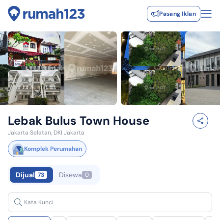
Pasang Iklan
Lebak Bulus Town House
Jakarta Selatan, DKI Jakarta
Komplek Perumahan
Dijual
Disewa
73
0