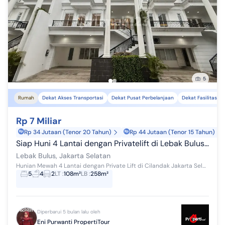
5
Rumah
Dekat Akses Transportasi
Dekat Pusat Perbelanjaan
Dekat Fasilitas K
Rp 7 Miliar
Rp 34 Jutaan (Tenor 20 Tahun)
Rp 44 Jutaan (Tenor 15 Tahun)
Siap Huni 4 Lantai dengan Privatelift di Lebak Bulus Jakartaselatan
Lebak Bulus, Jakarta Selatan
Hunian Mewah 4 Lantai dengan Private Lift di Cilandak Jakarta Selatan - Lokasi Premium & Prestisius Miliki hunian 4 lantai dengan private lift di ...
5
4
2
LT
:
108m²
LB
:
258m²
Diperbarui 5 bulan lalu oleh
Eni Purwanti PropertiTour