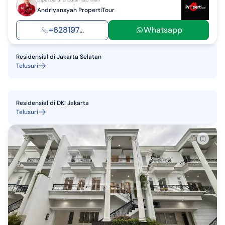
Andriyansyah PropertiTour
+628197...
Whatsapp
Residensial
di
Jakarta Selatan
Telusuri
Residensial
di
DKI Jakarta
Telusuri