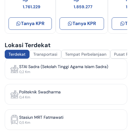
1.761.229
1.859.277
1.
Tanya KPR
Tanya KPR
Ta
Lokasi Terdekat
Terdekat
Transportasi
Tempat Perbelanjaan
Pusat Pe
STAI Sadra (Sekolah Tinggi Agama Islam Sadra)
0,2
Km
Politeknik Swadharma
0,4
Km
Stasiun MRT Fatmawati
0,5
Km