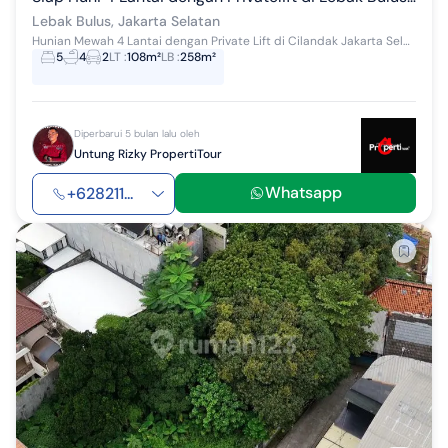
Lebak Bulus, Jakarta Selatan
Hunian Mewah 4 Lantai dengan Private Lift di Cilandak Jakarta Selatan - Lokasi Premium & Prestisius Miliki hunian 4 lantai dengan private lift di ...
5
4
2
LT
:
108m²
LB
:
258m²
Diperbarui 5 bulan lalu oleh
Untung Rizky PropertiTour
Whatsapp
+628211...