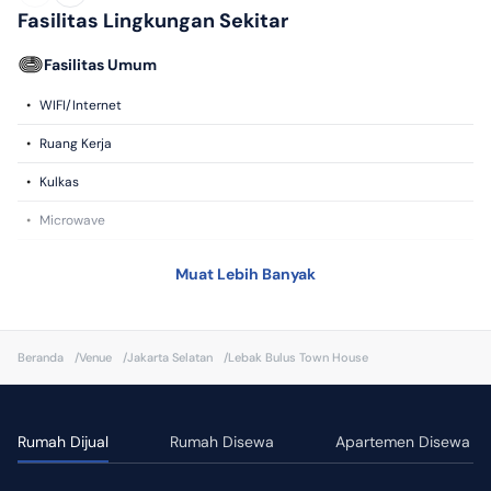
Fasilitas Lingkungan Sekitar
Fasilitas Umum
•
WIFI/Internet
•
Ruang Kerja
•
Kulkas
•
Microwave
•
Sarapan
Muat Lebih Banyak
•
Smart TV
•
Mesin Cuci
Beranda
/
Venue
/
Jakarta Selatan
/
Lebak Bulus Town House
•
Dapur
•
Kompor
Rumah Dijual
Rumah Disewa
Apartemen Disewa
•
CCTV
•
Toiletries