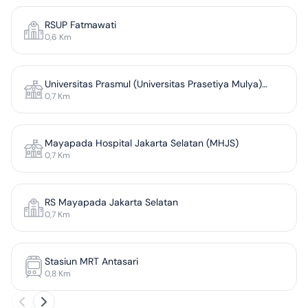
RSUP Fatmawati
0,6
Km
Universitas Prasmul (Universitas Prasetiya Mulya)
0,7
Km
Kampus Cilandak
Mayapada Hospital Jakarta Selatan (MHJS)
0,7
Km
RS Mayapada Jakarta Selatan
0,7
Km
Stasiun MRT Antasari
0,8
Km