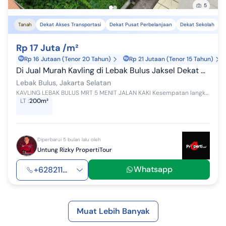
5
Tanah
Dekat Akses Transportasi
Dekat Pusat Perbelanjaan
Dekat Sekolah
Rp 17 Juta /m²
Rp 16 Jutaan (Tenor 20 Tahun)
Rp 21 Jutaan (Tenor 15 Tahun)
Di Jual Murah Kavling di Lebak Bulus Jaksel Dekat MRT Lebak Bulus
Lebak Bulus, Jakarta Selatan
KAVLING LEBAK BULUS MRT 5 MENIT JALAN KAKI Kesempatan langka memiliki tanah di area premium Lebak Bulus, sangat dekat MRT. Kavling Siap Bangun Coc...
LT
:
200m²
Diperbarui 5 bulan lalu oleh
Untung Rizky PropertiTour
Whatsapp
+628211...
Muat Lebih Banyak