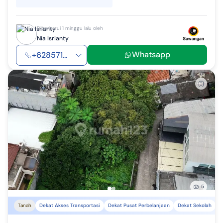
Diperbarui 1 minggu lalu oleh
Nia Isrianty
Whatsapp
+628571...
5
Tanah
Dekat Akses Transportasi
Dekat Pusat Perbelanjaan
Dekat Sekolah