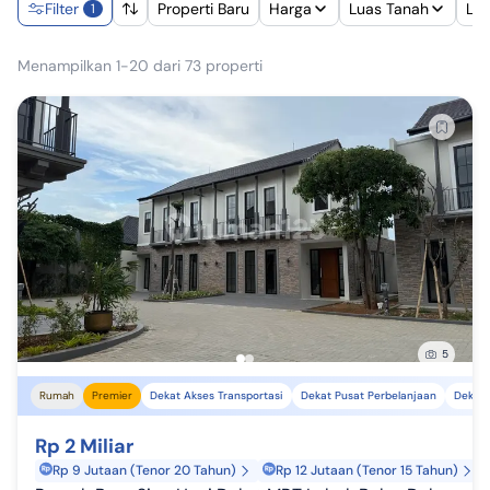
Filter
Properti Baru
Harga
Luas Tanah
Lu
1
Menampilkan 1-20 dari 73 properti
5
Rumah
Premier
Dekat Akses Transportasi
Dekat Pusat Perbelanjaan
Dekat 
Rp 2 Miliar
Rp 9 Jutaan (Tenor 20 Tahun)
Rp 12 Jutaan (Tenor 15 Tahun)