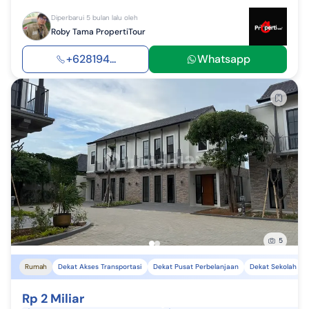
Diperbarui 5 bulan lalu oleh
Roby Tama PropertiTour
+628194...
Whatsapp
5
Rumah
Dekat Akses Transportasi
Dekat Pusat Perbelanjaan
Dekat Sekolah
Rp 2 Miliar