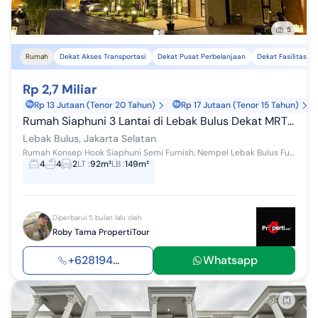
5
Rumah
Dekat Akses Transportasi
Dekat Pusat Perbelanjaan
Dekat Fasilitas K
Rp 2,7 Miliar
Rp 13 Jutaan (Tenor 20 Tahun)
Rp 17 Jutaan (Tenor 15 Tahun)
Rumah Siaphuni 3 Lantai di Lebak Bulus Dekat MRT Tol Clustermewah
Lebak Bulus, Jakarta Selatan
Rumah Konsep Hook Siaphuni Semi Furnish, Nempel Lebak Bulus Full Bata Merah cluster exclusive ◦ Harga 2,7 M ⁃ Cicilan mulai 20 JT'an ⁃ Fre...
4
4
2
LT
:
92m²
LB
:
149m²
Diperbarui 5 bulan lalu oleh
Roby Tama PropertiTour
+628194...
Whatsapp