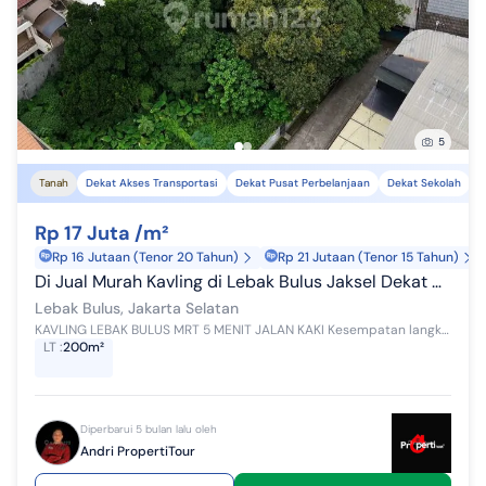
5
Tanah
Dekat Akses Transportasi
Dekat Pusat Perbelanjaan
Dekat Sekolah
Rp 17 Juta /m²
Rp 16 Jutaan (Tenor 20 Tahun)
Rp 21 Jutaan (Tenor 15 Tahun)
Di Jual Murah Kavling di Lebak Bulus Jaksel Dekat MRT Lebak Bulus
Lebak Bulus, Jakarta Selatan
KAVLING LEBAK BULUS MRT 5 MENIT JALAN KAKI Kesempatan langka memiliki tanah di area premium Lebak Bulus, sangat dekat MRT. Kavling Siap Bangun Coc...
LT
:
200m²
Diperbarui 5 bulan lalu oleh
Andri PropertiTour