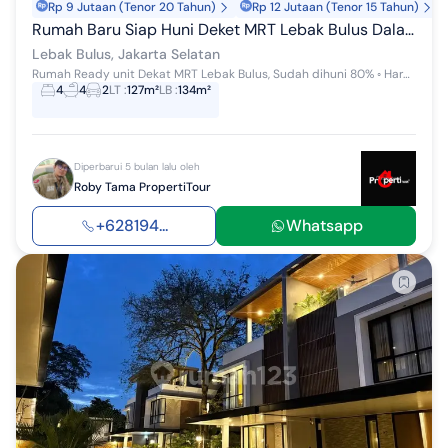
Rp 9 Jutaan (Tenor 20 Tahun)
Rp 12 Jutaan (Tenor 15 Tahun)
Rumah Baru Siap Huni Deket MRT Lebak Bulus Dalam Cluster Dekat Tol
Lebak Bulus, Jakarta Selatan
Rumah Ready unit Dekat MRT Lebak Bulus, Sudah dihuni 80% ◦ Harga Mulai mulai 2 Man - Cicilan start 12JT'an Rumah 2 Lantai - Lebar 7 dan 8 Meter...
4
4
2
LT
:
127m²
LB
:
134m²
Diperbarui 5 bulan lalu oleh
Roby Tama PropertiTour
+628194...
Whatsapp