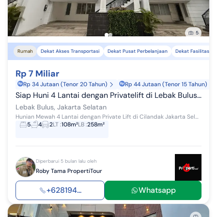
5
Rumah
Dekat Akses Transportasi
Dekat Pusat Perbelanjaan
Dekat Fasilitas K
Rp 7 Miliar
Rp 34 Jutaan (Tenor 20 Tahun)
Rp 44 Jutaan (Tenor 15 Tahun)
Siap Huni 4 Lantai dengan Privatelift di Lebak Bulus Jakartaselatan
Lebak Bulus, Jakarta Selatan
Hunian Mewah 4 Lantai dengan Private Lift di Cilandak Jakarta Selatan - Lokasi Premium & Prestisius Miliki hunian 4 lantai dengan private lift di ...
5
4
2
LT
:
108m²
LB
:
258m²
Diperbarui 5 bulan lalu oleh
Roby Tama PropertiTour
+628194...
Whatsapp