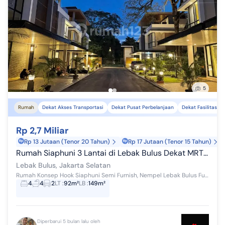
5
Rumah
Dekat Akses Transportasi
Dekat Pusat Perbelanjaan
Dekat Fasilitas K
Rp 2,7 Miliar
Rp 13 Jutaan (Tenor 20 Tahun)
Rp 17 Jutaan (Tenor 15 Tahun)
Rumah Siaphuni 3 Lantai di Lebak Bulus Dekat MRT Tol Clustermewah
Lebak Bulus, Jakarta Selatan
Rumah Konsep Hook Siaphuni Semi Furnish, Nempel Lebak Bulus Full Bata Merah cluster exclusive ◦ Harga 2,7 M ⁃ Cicilan mulai 20 JT'an ⁃ Fre...
4
4
2
LT
:
92m²
LB
:
149m²
Diperbarui 5 bulan lalu oleh