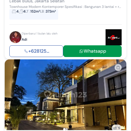
Lebak Bulus, Jakarta Selatan
Townhouse Modern Kontemporer Spesifikasi : Bangunan 3 lantai + rooftop - kamar utama + kamar mandi utama - kamar anak + kamar mandi - kamar orang ...
4
4
LT
:
152m²
LB
:
373m²
Diperbarui 1 bulan lalu oleh
Adi
+628125...
Whatsapp
5