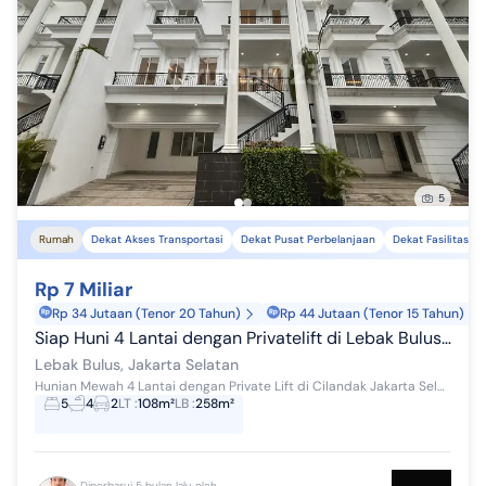
5
Rumah
Dekat Akses Transportasi
Dekat Pusat Perbelanjaan
Dekat Fasilitas K
Rp 7 Miliar
Rp 34 Jutaan (Tenor 20 Tahun)
Rp 44 Jutaan (Tenor 15 Tahun)
Siap Huni 4 Lantai dengan Privatelift di Lebak Bulus Jakartaselatan
Lebak Bulus, Jakarta Selatan
Hunian Mewah 4 Lantai dengan Private Lift di Cilandak Jakarta Selatan - Lokasi Premium & Prestisius Miliki hunian 4 lantai dengan private lift di ...
5
4
2
LT
:
108m²
LB
:
258m²
Diperbarui 5 bulan lalu oleh