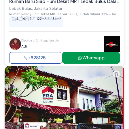
Rumah Baru Siap Huni Deket MRT Lebak Bulus Dalam Cluster Dekat Tol
Lebak Bulus, Jakarta Selatan
Rumah Ready unit Dekat MRT Lebak Bulus, Sudah dihuni 80% ◦ Harga Mulai mulai 2 Man - Cicilan start 12JT'an Rumah 2 Lantai - Lebar 7 dan 8 Meter...
4
4
2
LT
:
127m²
LB
:
134m²
Diperbarui 2 minggu lalu oleh
Adi
+628125...
Whatsapp