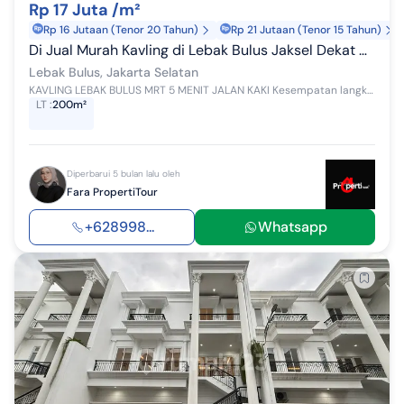
Rp 17 Juta /m²
Rp 16 Jutaan (Tenor 20 Tahun)
Rp 21 Jutaan (Tenor 15 Tahun)
Di Jual Murah Kavling di Lebak Bulus Jaksel Dekat MRT Lebak Bulus
Lebak Bulus, Jakarta Selatan
KAVLING LEBAK BULUS MRT 5 MENIT JALAN KAKI Kesempatan langka memiliki tanah di area premium Lebak Bulus, sangat dekat MRT. Kavling Siap Bangun Coc...
LT
:
200m²
Diperbarui 5 bulan lalu oleh
Fara PropertiTour
+628998...
Whatsapp