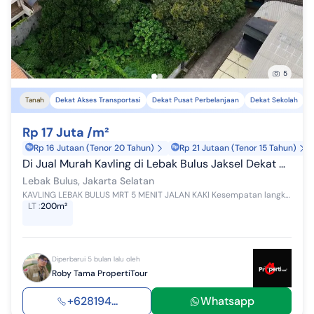
5
Tanah
Dekat Akses Transportasi
Dekat Pusat Perbelanjaan
Dekat Sekolah
Rp 17 Juta /m²
Rp 16 Jutaan (Tenor 20 Tahun)
Rp 21 Jutaan (Tenor 15 Tahun)
Di Jual Murah Kavling di Lebak Bulus Jaksel Dekat MRT Lebak Bulus
Lebak Bulus, Jakarta Selatan
KAVLING LEBAK BULUS MRT 5 MENIT JALAN KAKI Kesempatan langka memiliki tanah di area premium Lebak Bulus, sangat dekat MRT. Kavling Siap Bangun Coc...
LT
:
200m²
Diperbarui 5 bulan lalu oleh
Roby Tama PropertiTour
+628194...
Whatsapp