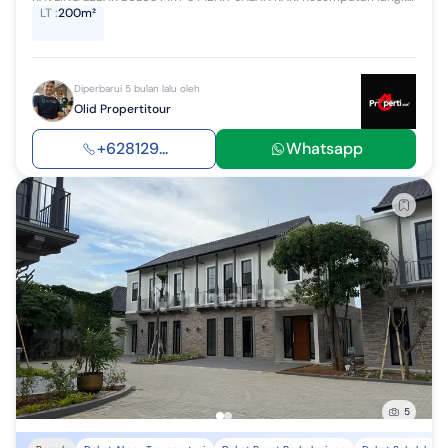
LT
:
200m²
Diperbarui 5 bulan lalu oleh
Olid Propertitour
+628129...
Whatsapp
5