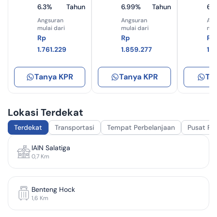
6.3%
Tahun
6.99%
Tahun
6.
Angsuran
Angsuran
Ang
mulai dari
mulai dari
mul
Rp
Rp
Rp
1.761.229
1.859.277
1.
Tanya KPR
Tanya KPR
Ta
Lokasi Terdekat
Terdekat
Transportasi
Tempat Perbelanjaan
Pusat Pe
IAIN Salatiga
0,7
Km
Benteng Hock
1,6
Km