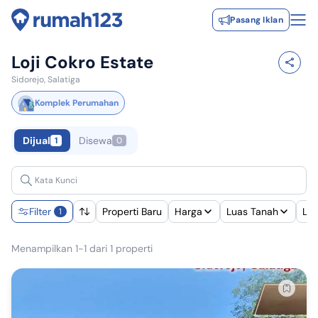
Pasang Iklan
Loji Cokro Estate
Sidorejo, Salatiga
Komplek Perumahan
Dijual
Disewa
1
0
Filter
Properti Baru
Harga
Luas Tanah
Lu
1
Menampilkan 1-1 dari 1 properti