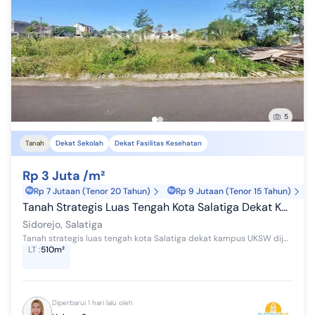
5
Tanah
Dekat Sekolah
Dekat Fasilitas Kesehatan
Rp 3 Juta /m²
Rp 7 Jutaan (Tenor 20 Tahun)
Rp 9 Jutaan (Tenor 15 Tahun)
Tanah Strategis Luas Tengah Kota Salatiga Dekat Kampus Uksw Dijual Di Loji Cokro Estate Sidorejo Salatiga
Sidorejo, Salatiga
Tanah strategis luas tengah kota Salatiga dekat kampus UKSW dijual di Loji Cokro estate Sidorejo Salatiga, LT. 510 m2, SHM, hadap Utara, tanah siap...
LT
:
510m²
Diperbarui 1 hari lalu oleh