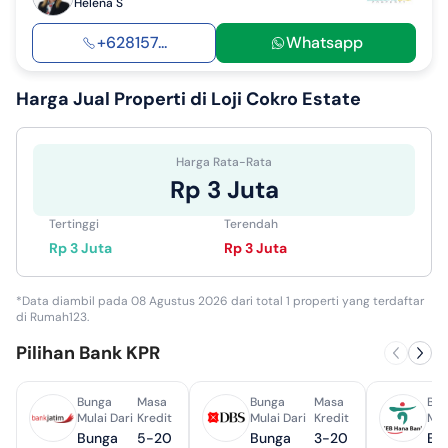
Helena S
+628157...
Whatsapp
Harga Jual
Properti di Loji Cokro Estate
Harga Rata-Rata
Rp 3 Juta
Tertinggi
Terendah
Rp 3 Juta
Rp 3 Juta
*Data diambil pada 08 Agustus 2026 dari total 1 properti yang terdaftar
di Rumah123.
Pilihan Bank KPR
Bunga
Masa
Bunga
Masa
Bun
Mulai Dari
Kredit
Mulai Dari
Kredit
Mul
Bunga
5-20
Bunga
3-20
Bu