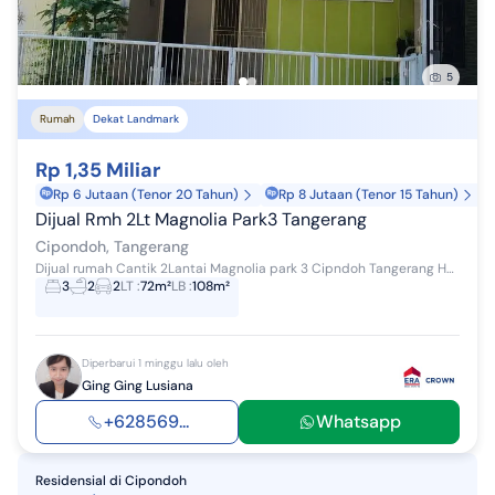
5
Rumah
Dekat Landmark
Rp 1,35 Miliar
Rp 6 Jutaan (Tenor 20 Tahun)
Rp 8 Jutaan (Tenor 15 Tahun)
Dijual Rmh 2Lt Magnolia Park3 Tangerang
Cipondoh, Tangerang
Dijual rumah Cantik 2Lantai Magnolia park 3 Cipndoh Tangerang Hanya selangkah saja ke Green Lake City 2 Lantai + Dak lt 3 untuk jemur LT 6X12 LB 10...
3
2
2
LT
:
72m²
LB
:
108m²
Diperbarui 1 minggu lalu oleh
Ging Ging Lusiana
+628569...
Whatsapp
Residensial
di
Cipondoh