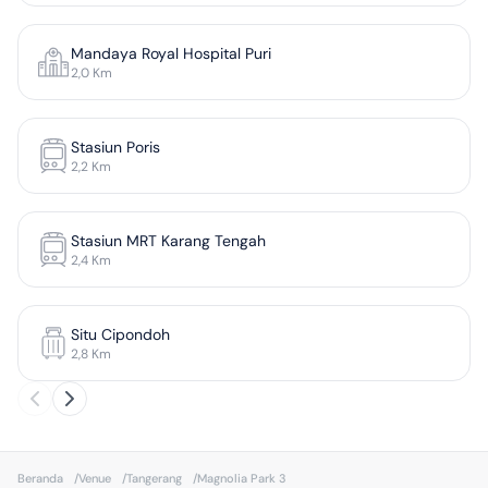
Mandaya Royal Hospital Puri
2,0
Km
Stasiun Poris
2,2
Km
Stasiun MRT Karang Tengah
2,4
Km
Situ Cipondoh
2,8
Km
Beranda
/
Venue
/
Tangerang
/
Magnolia Park 3