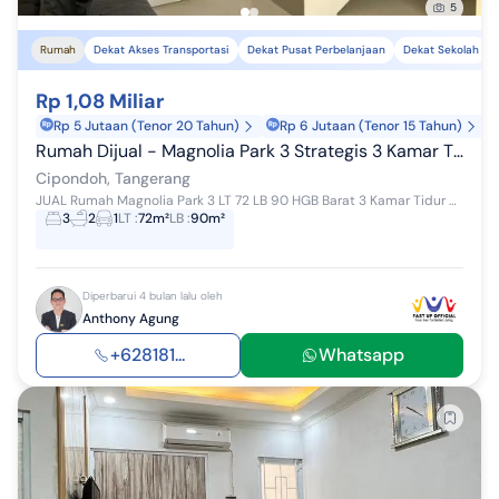
5
Rumah
Dekat Akses Transportasi
Dekat Pusat Perbelanjaan
Dekat Sekolah
Rp 1,08 Miliar
Rp 5 Jutaan (Tenor 20 Tahun)
Rp 6 Jutaan (Tenor 15 Tahun)
Rumah Dijual - Magnolia Park 3 Strategis 3 Kamar Tidur 1M Nett
Cipondoh, Tangerang
JUAL Rumah Magnolia Park 3 LT 72 LB 90 HGB Barat 3 Kamar Tidur 2 Kamar Mandi Harga : 1,08 M (nego) ​ Lokasi Strategis di Sekitar Magnolia Park ...
3
2
1
LT
:
72m²
LB
:
90m²
Diperbarui 4 bulan lalu oleh
Anthony Agung
+628181...
Whatsapp