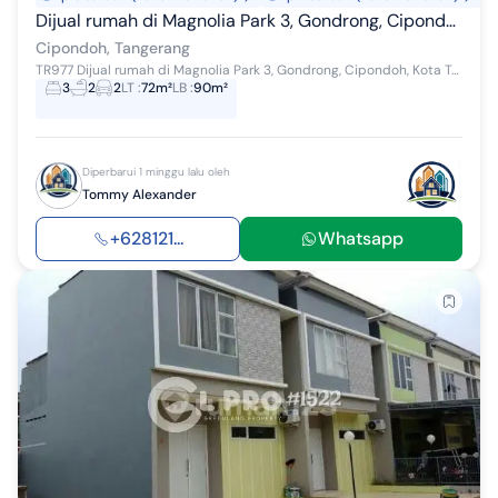
Dijual rumah di Magnolia Park 3, Gondrong, Cipondoh, Kota Tangerang, Banten
Cipondoh, Tangerang
TR977 Dijual rumah di Magnolia Park 3, Gondrong, Cipondoh, Kota Tangerang, Banten (Deket Green Lake City, tol Karang Tengah) Harga Jual Rp 1.2 M (...
3
2
2
LT
:
72m²
LB
:
90m²
Diperbarui 1 minggu lalu oleh
Tommy Alexander
+628121...
Whatsapp