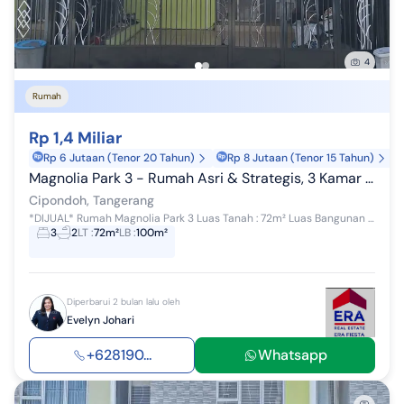
4
Rumah
Rp 1,4 Miliar
Rp 6 Jutaan (Tenor 20 Tahun)
Rp 8 Jutaan (Tenor 15 Tahun)
Magnolia Park 3 - Rumah Asri & Strategis, 3 Kamar Tidur
Cipondoh, Tangerang
*DIJUAL* Rumah Magnolia Park 3 Luas Tanah : 72m² Luas Bangunan : 100m² Kamar Tidur : 3 KT kamar Mandi : 2 KM Air : air tanah+PDAM Listrik : 350...
3
2
LT
:
72m²
LB
:
100m²
Diperbarui 2 bulan lalu oleh
Evelyn Johari
+628190...
Whatsapp