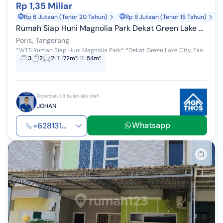
Rp 1,35 Miliar
Rp 6 Jutaan (Tenor 20 Tahun)
Rp 8 Jutaan (Tenor 15 Tahun)
Rumah Siap Huni Magnolia Park Dekat Green Lake dan Tol
Poris, Tangerang
*WTS Rumah Siap Huni Magnolia Park* *Dekat Green Lake City, Tangerang Kota* Dekat dengan pusat kuliner Poris Dekat dengan stasiun KRL Dekat dengan ...
3
2
2
LT
:
72m²
LB
:
54m²
Diperbarui 3 bulan lalu oleh
JOHAN
Whatsapp
+628131...