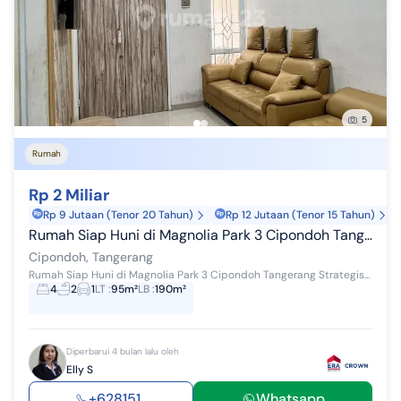
5
Rumah
Rp 2 Miliar
Rp 9 Jutaan (Tenor 20 Tahun)
Rp 12 Jutaan (Tenor 15 Tahun)
Rumah Siap Huni di Magnolia Park 3 Cipondoh Tangerang Strategis
Cipondoh, Tangerang
Rumah Siap Huni di Magnolia Park 3 Cipondoh Tangerang Strategis (PAU) LT/LB: 95/190 4 KT 2 KM PLN 5500W SHM Carport 2
4
2
1
LT
:
95m²
LB
:
190m²
Diperbarui 4 bulan lalu oleh
Elly S
+628151...
Whatsapp