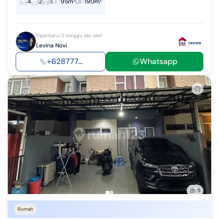
4
2
1
LT
:
95m²
LB
:
190m²
Diperbarui 3 minggu lalu oleh
Levina Novi
+628777...
Whatsapp
5
Rumah