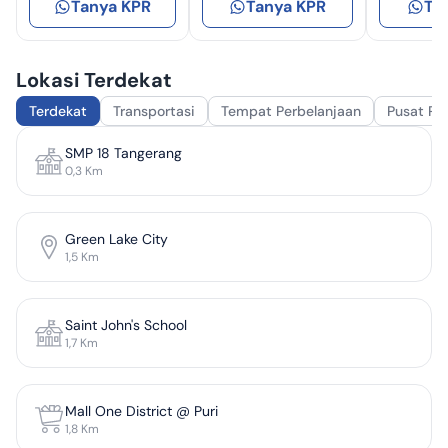
Tanya KPR
Tanya KPR
Ta
Lokasi Terdekat
Terdekat
Transportasi
Tempat Perbelanjaan
Pusat Pe
SMP 18 Tangerang
0,3
Km
Green Lake City
1,5
Km
Saint John's School
1,7
Km
Mall One District @ Puri
1,8
Km