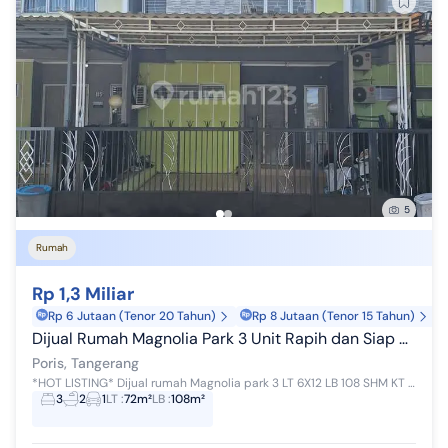
5
Rumah
Rp 1,3 Miliar
Rp 6 Jutaan (Tenor 20 Tahun)
Rp 8 Jutaan (Tenor 15 Tahun)
Dijual Rumah Magnolia Park 3 Unit Rapih dan Siap Huni
Poris, Tangerang
*HOT LISTING* Dijual rumah Magnolia park 3 LT 6X12 LB 108 SHM KT 3 KM 2 3500 AIR TANAH TP SUDAH ADA JALUR PAM TIMUR Rp 1,3M nego IPL 350k Semua b...
3
2
1
LT
:
72m²
LB
:
108m²