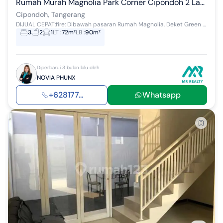
Rumah Murah Magnolia Park Corner Cipondoh 2 Lantai Bebas Banjir
Cipondoh, Tangerang
DIJUAL CEPAT:fire: Dibawah pasaran Rumah Magnolia. Deket Green Lake City. Cipondoh. Deket tol karang tengah Bangunan 2017 Uk: 6x12m LT: 72m² L...
3
2
1
LT
:
72m²
LB
:
90m²
Diperbarui 3 bulan lalu oleh
NOVIA PHUNX
+628177...
Whatsapp