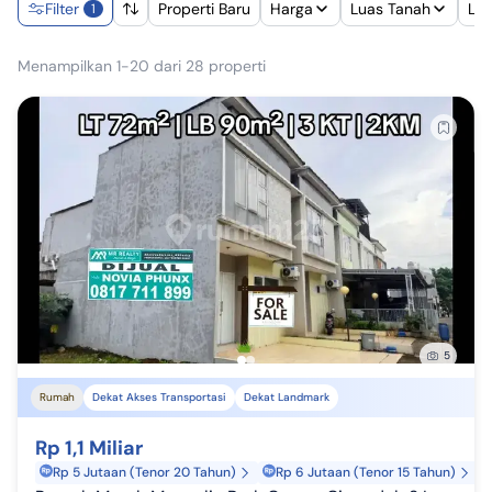
Filter
Properti Baru
Harga
Luas Tanah
Lu
1
Menampilkan 1-20 dari 28 properti
5
Rumah
Dekat Akses Transportasi
Dekat Landmark
Rp 1,1 Miliar
Rp 5 Jutaan (Tenor 20 Tahun)
Rp 6 Jutaan (Tenor 15 Tahun)