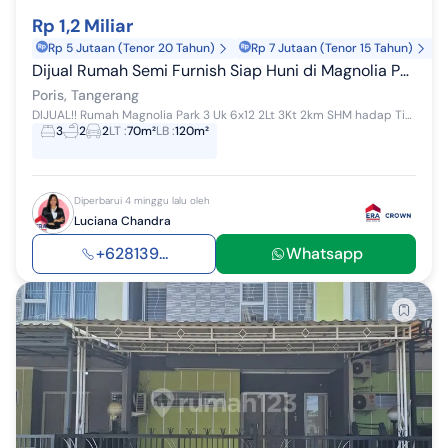
Rp 1,2 Miliar
Rp 5 Jutaan (Tenor 20 Tahun)
Rp 7 Jutaan (Tenor 15 Tahun)
Dijual Rumah Semi Furnish Siap Huni di Magnolia Park 3
Poris, Tangerang
DIJUAL!! Rumah Magnolia Park 3 Uk 6x12 2Lt 3Kt 2km SHM hadap Timur AC 2 Kitchen Set Meja Rias Lemari Baju HARGA 1.3M turun 1.2M NEGO din
3
2
2
LT
:
70m²
LB
:
120m²
Diperbarui 4 minggu lalu oleh
Luciana Chandra
+628139...
Whatsapp