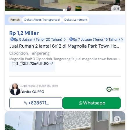
5
Rumah
Dekat Akses Transportasi
Dekat Landmark
Rp 1,2 Miliar
Rp 5 Jutaan (Tenor 20 Tahun)
Rp 7 Jutaan (Tenor 15 Tahun)
Jual Rumah 2 lantai 6x12 di Magnolia Park Town House 3 Dekat Tol Karang Tengah Cipondoh Tangerang
Cipondoh, Tangerang
Magnolia Park 3 Cipondoh, Tangerang Di jual magnolia town house 3. 1km dari green lake city Rumah 2 lantai Luas Tanah 72m2 Luas Bangunan 90m2 6x...
3
2
LT
:
72m²
LB
:
90m²
Diperbarui 2 bulan lalu oleh
Yovita GL PRO
+628571...
Whatsapp