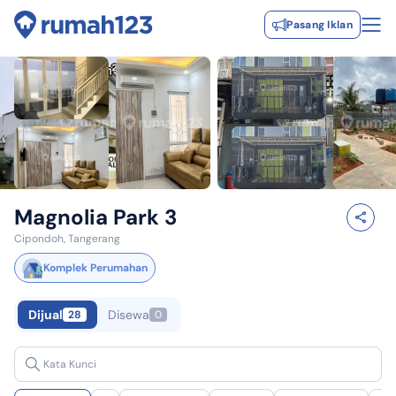
Pasang Iklan
Magnolia Park 3
Cipondoh, Tangerang
Komplek Perumahan
Dijual
Disewa
28
0