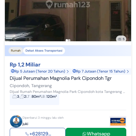
5
Rumah
Dekat Akses Transportasi
Rp 1,2 Miliar
Rp 5 Jutaan (Tenor 20 Tahun)
Rp 7 Jutaan (Tenor 15 Tahun)
Dijual Perumahan Magnolia Park Cipondoh Tgr
Cipondoh, Tangerang
Dijual Rumah Perumahan Magnolia Park Cipondoh kota Tangerang Rp 1.2 Miliar Cash Kpr Bank LT 80 m² Bangunan 120 m² Surat SHM IMB Pbb K...
3
2
LT
:
80m²
LB
:
120m²
Diperbarui 3 minggu lalu oleh
juki
+628129...
Whatsapp