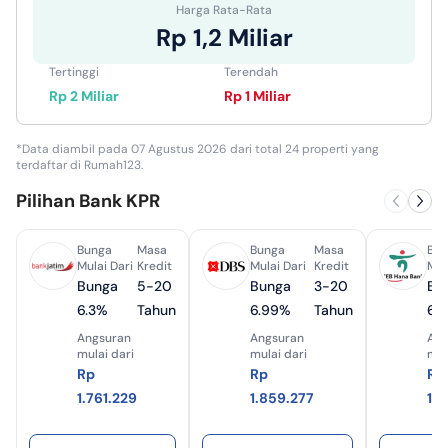
Harga Rata-Rata
Rp 1,2 Miliar
Tertinggi
Terendah
Rp 2 Miliar
Rp 1 Miliar
*Data diambil pada 07 Agustus 2026 dari total 24 properti yang
terdaftar di Rumah123.
Pilihan Bank KPR
Bunga
Masa
Bunga
Masa
Bun
Mulai Dari
Kredit
Mulai Dari
Kredit
Mul
Bunga
5-20
Bunga
3-20
Bu
6.3%
Tahun
6.99%
Tahun
6.
Angsuran
Angsuran
Ang
mulai dari
mulai dari
mul
Rp
Rp
Rp
1.761.229
1.859.277
1.