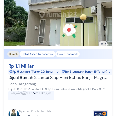
5
Rumah
Dekat Akses Transportasi
Dekat Landmark
Rp 1,1 Miliar
Rp 5 Jutaan (Tenor 20 Tahun)
Rp 6 Jutaan (Tenor 15 Tahun)
Dijual Rumah 2 Lantai Siap Huni Bebas Banjir Magnolia Park 3
Poris, Tangerang
Dijual Rumah 2 Lantai BU Siap Huni Bebas Banjir Magnolia Park 3 Poris Tangerang 1km dari green lake city 2km dari tol karang tengah Luas Tanah 72...
3
2
1
LT
:
72m²
LB
:
90m²
Diperbarui 1 bulan lalu oleh