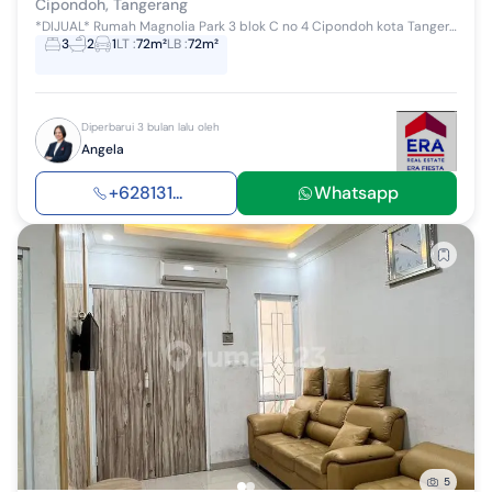
Cipondoh, Tangerang
*DIJUAL* Rumah Magnolia Park 3 blok C no 4 Cipondoh kota Tangerang LT : 72 m² KT : 3 KM : 2 Surat : SHM IMB PBB Listrik : 2200 W Air Pam & To...
3
2
1
LT
:
72m²
LB
:
72m²
Diperbarui 3 bulan lalu oleh
Angela
+628131...
Whatsapp
5