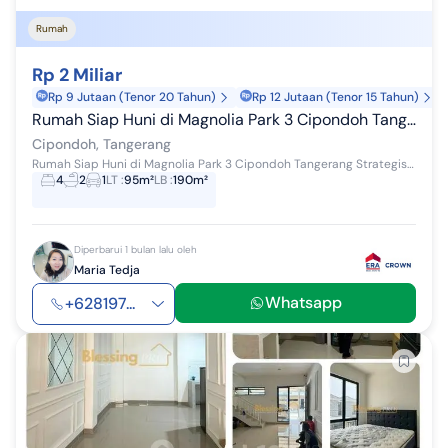
Rumah
Rp 2 Miliar
Rp 9 Jutaan (Tenor 20 Tahun)
Rp 12 Jutaan (Tenor 15 Tahun)
Rumah Siap Huni di Magnolia Park 3 Cipondoh Tangerang Strategis 
Cipondoh, Tangerang
Rumah Siap Huni di Magnolia Park 3 Cipondoh Tangerang Strategis (PAU) LT/LB: 95/190 4 KT 2 KM PLN 5500W SHM Carport 2
4
2
1
LT
:
95m²
LB
:
190m²
Diperbarui 1 bulan lalu oleh
Maria Tedja
Whatsapp
+628197...