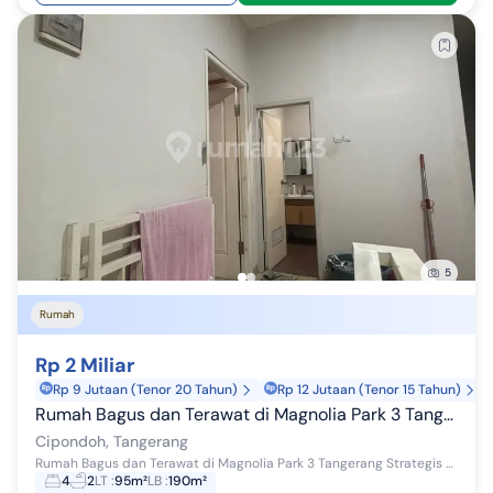
5
Rumah
Rp 2 Miliar
Rp 9 Jutaan (Tenor 20 Tahun)
Rp 12 Jutaan (Tenor 15 Tahun)
Rumah Bagus dan Terawat di Magnolia Park 3 Tangerang Strategis
Cipondoh, Tangerang
Rumah Bagus dan Terawat di Magnolia Park 3 Tangerang Strategis LT/LB: 95/190 4 KT 2 KM PLN 5500W SHM
4
2
LT
:
95m²
LB
:
190m²