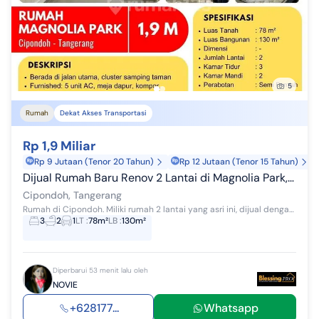
5
Rumah
Dekat Akses Transportasi
Rp 1,9 Miliar
Rp 9 Jutaan (Tenor 20 Tahun)
Rp 12 Jutaan (Tenor 15 Tahun)
Dijual Rumah Baru Renov 2 Lantai di Magnolia Park, Cipondoh, Siap Huni!!
Cipondoh, Tangerang
Rumah di Cipondoh. Miliki rumah 2 lantai yang asri ini, dijual dengan pemandangan indah yang menambah nilai estetika di lingkungan hunian. Rumah ...
3
2
1
LT
:
78m²
LB
:
130m²
Diperbarui 53 menit lalu oleh
NOVIE
+628177...
Whatsapp