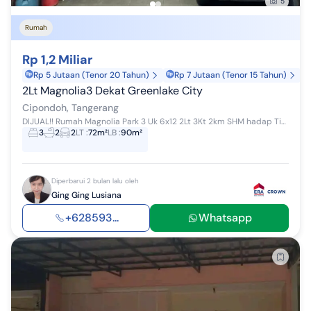
5
Rumah
Rp 1,2 Miliar
Rp 5 Jutaan (Tenor 20 Tahun)
Rp 7 Jutaan (Tenor 15 Tahun)
2Lt Magnolia3 Dekat Greenlake City
Cipondoh, Tangerang
DIJUAL!! Rumah Magnolia Park 3 Uk 6x12 2Lt 3Kt 2km SHM hadap Timur AC 2 Kitchen Set Meja Rias Lemari Baju HARGA 1.3M turun 1.2M NEGO Din
3
2
2
LT
:
72m²
LB
:
90m²
Diperbarui 2 bulan lalu oleh
Ging Ging Lusiana
+628593...
Whatsapp