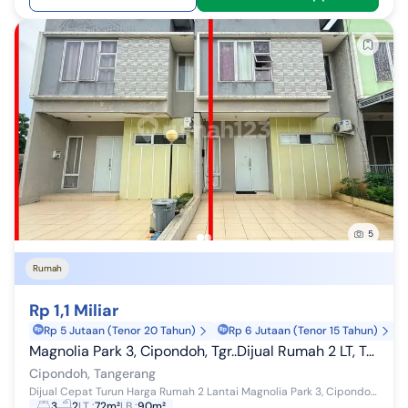
5
Rumah
Rp 1,1 Miliar
Rp 5 Jutaan (Tenor 20 Tahun)
Rp 6 Jutaan (Tenor 15 Tahun)
Magnolia Park 3, Cipondoh, Tgr..Dijual Rumah 2 LT, Turun Harga Dari 1.4M Menjadi 1.1M Nego, Hadap Barat, Semi Furnish, PLN 2200W, Air Pam, Shgb.-Rr
Cipondoh, Tangerang
Dijual Cepat Turun Harga Rumah 2 Lantai Magnolia Park 3, Cipondoh, Tangerang Turun Harga dari 1,4M jadi 1,3M Turung Lagi Langsung 1,1M Nego!!! -rr...
3
2
LT
:
72m²
LB
:
90m²