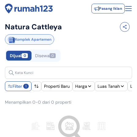
Pasang Iklan
Natura Cattleya
Komplek Apartemen
Dijual
Disewa
0
0
Filter
Properti Baru
Harga
Luas Tanah
Lu
1
Menampilkan 0-0 dari 0 properti