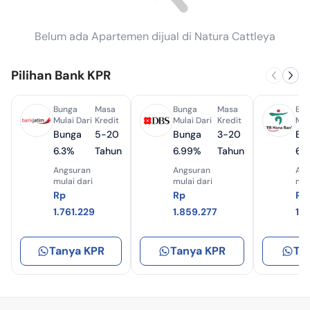
Belum ada Apartemen dijual di Natura Cattleya
Pilihan Bank KPR
Bunga
Masa
Bunga
Masa
Bun
Mulai Dari
Kredit
Mulai Dari
Kredit
Mul
Bunga
5-20
Bunga
3-20
Bu
6.3%
Tahun
6.99%
Tahun
6.
Angsuran
Angsuran
Ang
mulai dari
mulai dari
mul
Rp
Rp
Rp
1.761.229
1.859.277
1.
Tanya KPR
Tanya KPR
Ta