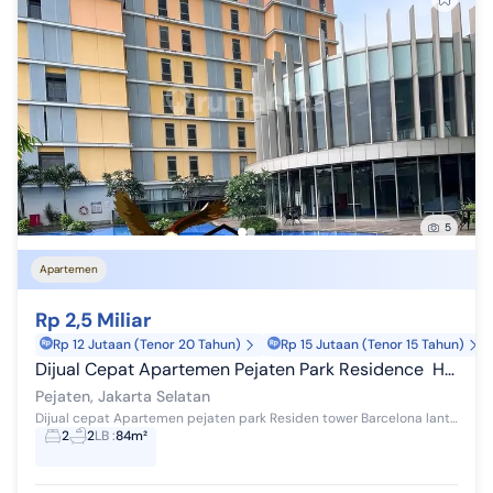
5
Apartemen
Rp 2,5 Miliar
Rp 12 Jutaan (Tenor 20 Tahun)
Rp 15 Jutaan (Tenor 15 Tahun)
Dijual Cepat Apartemen Pejaten Park Residence  Harga Murah posisi Hook 
Pejaten, Jakarta Selatan
Dijual cepat Apartemen pejaten park Residen tower Barcelona lantai 8, Kolam renang luas, lokasi strategis, security 24 jam, posisi hook, view city...
2
2
LB
:
84m²