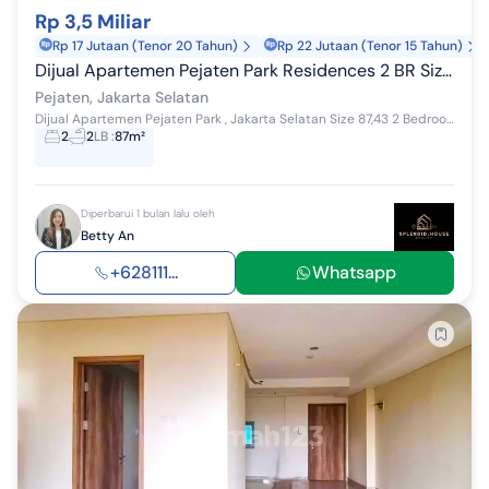
Rp 3,5 Miliar
Rp 17 Jutaan (Tenor 20 Tahun)
Rp 22 Jutaan (Tenor 15 Tahun)
Dijual Apartemen Pejaten Park Residences 2 BR Size 87 Furnished 
Pejaten, Jakarta Selatan
Dijual Apartemen Pejaten Park , Jakarta Selatan Size 87,43 2 Bedroom, 2 Bathroom Furnished Ready To Move in PPJB Lantai 2 Harga Rp 3,5 M Betty ...
2
2
LB
:
87m²
Diperbarui 1 bulan lalu oleh
Betty An
+628111...
Whatsapp