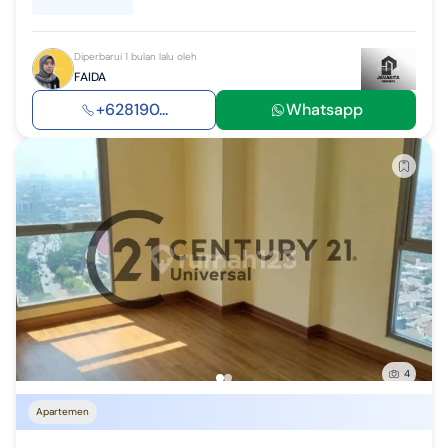
Diperbarui 1 bulan lalu oleh
FAIDA
+628190...
Whatsapp
4
Apartemen