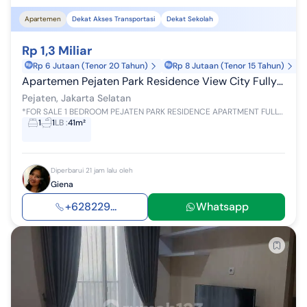
Apartemen
Dekat Akses Transportasi
Dekat Sekolah
Rp 1,3 Miliar
Rp 6 Jutaan (Tenor 20 Tahun)
Rp 8 Jutaan (Tenor 15 Tahun)
Apartemen Pejaten Park Residence View City Fully Furnished
Pejaten, Jakarta Selatan
*FOR SALE 1 BEDROOM PEJATEN PARK RESIDENCE APARTMENT FULLY FURNISHED READY TO MOVE IN* Building Size 41,42 sqm Tower A 1 Bedroom 1 Bathroom 22...
1
1
LB
:
41m²
Diperbarui 21 jam lalu oleh
Giena
+628229...
Whatsapp