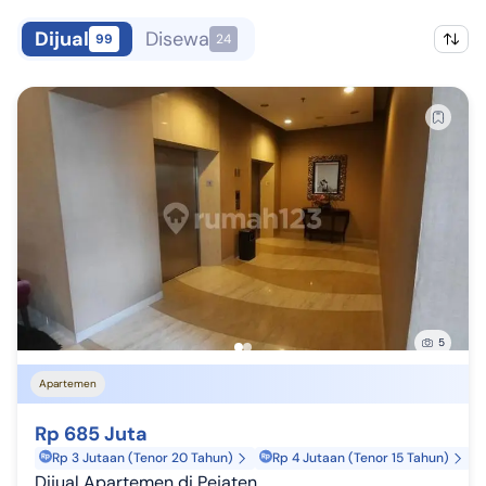
Dijual
Disewa
99
24
5
Apartemen
Rp 685 Juta
Rp 3 Jutaan (Tenor 20 Tahun)
Rp 4 Jutaan (Tenor 15 Tahun)
Dijual Apartemen di Pejaten