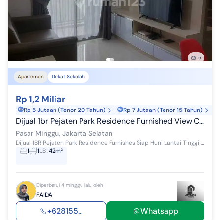
5
Apartemen
Dekat Sekolah
Rp 1,2 Miliar
Rp 5 Jutaan (Tenor 20 Tahun)
Rp 7 Jutaan (Tenor 15 Tahun)
Dijual 1br Pejaten Park Residence Furnished View City
Pasar Minggu, Jakarta Selatan
Dijual 1BR Pejaten Park Residence Furnishes Siap Huni Lantai Tinggi Best View Citt Rp. 1.2 M nego Fasilitas : Swimming Pool Fitness Center Childre...
1
1
LB
:
42m²
Diperbarui 4 minggu lalu oleh
FAIDA
+628155...
Whatsapp