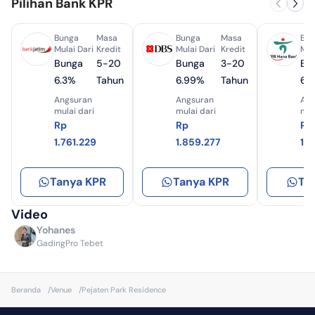
Pilihan Bank KPR
Bunga
Masa
Bunga
Masa
Bun
Mulai Dari
Kredit
Mulai Dari
Kredit
Mul
Bunga
5-20
Bunga
3-20
Bu
6.3%
Tahun
6.99%
Tahun
6.
Angsuran
Angsuran
Ang
mulai dari
mulai dari
mul
Rp
Rp
Rp
1.761.229
1.859.277
1.
Apartemen
Apartemen Pejaten Park
Tanya KPR
Tanya KPR
Ta
Residence 2 BR 75 M² Shmrs
Jakarta Selatan, Pejaten
Video
Yohanes
GadingPro Tebet
Beranda
/
Venue
/
Pejaten Park Residence