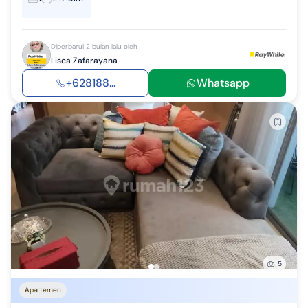
Diperbarui 2 bulan lalu oleh
Lisca Zafarayana
+628188...
Whatsapp
5
Apartemen