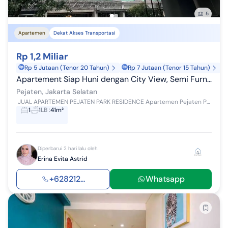
5
Apartemen
Dekat Akses Transportasi
Rp 1,2 Miliar
Rp 5 Jutaan (Tenor 20 Tahun)
Rp 7 Jutaan (Tenor 15 Tahun)
Apartement Siap Huni dengan City View, Semi Furnished
Pejaten, Jakarta Selatan
️ JUAL APARTEMEN PEJATEN PARK RESIDENCE Apartemen Pejaten Park Residence Lokasi Prime Jakarta Selatan Jl. Warung Jati Timur (Siaga Raya) No.21...
1
1
LB
:
41m²
Diperbarui 2 hari lalu oleh
Erina Evita Astrid
+628212...
Whatsapp