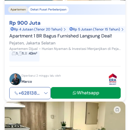
Apartemen
Dekat Pusat Perbelanjaan
Rp 900 Juta
Rp 4 Jutaan (Tenor 20 Tahun)
Rp 5 Jutaan (Tenor 15 Tahun)
Apartment 1 BR Bagus Furnished Langsung Deal!
Pejaten, Jakarta Selatan
Apartemen Dijual – Hunian Nyaman & Investasi Menjanjikan di Pejaten, Jakarta Selatan Kesempatan terbatas untuk Anda yang ingin memiliki aparteme...
1
1
LB
:
43m²
Diperbarui 2 minggu lalu oleh
Marco
Whatsapp
+628138...