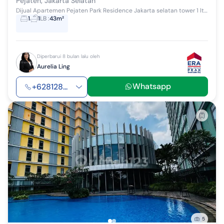
Pejaten, Jakarta Selatan
Dijual Apartemen Pejaten Park Residence Jakarta selatan tower 1 lt 21 luas 43,54 m2 1 kamar. Ppjb Harga 850 juta nego
1
1
LB
:
43m²
Diperbarui 8 bulan lalu oleh
Aurelia Ling
Whatsapp
+628128...
5