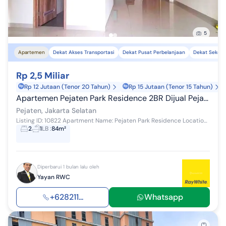
5
Apartemen
Dekat Akses Transportasi
Dekat Pusat Perbelanjaan
Dekat Sekola
Rp 2,5 Miliar
Rp 12 Jutaan (Tenor 20 Tahun)
Rp 15 Jutaan (Tenor 15 Tahun)
Apartemen Pejaten Park Residence 2BR Dijual Pejaten Pasar Minggu
Pejaten, Jakarta Selatan
Listing ID: 10822 Apartment Name: Pejaten Park Residence Location: Jl. Buncit Raya No.21, Ps. Minggu, Jakarta Selatan, DKI Jakarta Tower/Floor/View...
2
1
LB
:
84m²
Diperbarui 1 bulan lalu oleh
Yayan RWC
+628211...
Whatsapp