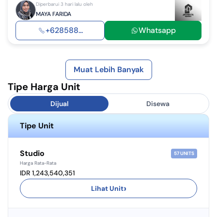
Diperbarui 3 hari lalu oleh
MAYA FARIDA
+628588...
Whatsapp
Muat Lebih Banyak
Tipe Harga Unit
Dijual
Disewa
Tipe Unit
Studio
57
UNITS
Harga Rata-Rata
IDR 1,243,540,351
›
Lihat Unit