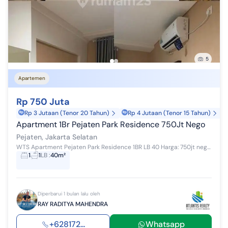
5
Apartemen
Rp 750 Juta
Rp 3 Jutaan (Tenor 20 Tahun)
Rp 4 Jutaan (Tenor 15 Tahun)
Apartment 1Br Pejaten Park Residence 750Jt Nego
Pejaten, Jakarta Selatan
WTS Apartment Pejaten Park Residence 1BR LB 40 Harga: 750jt nego Hub: Ray-Atlantis wa.me/62817235xxxx
1
1
LB
:
40m²
Diperbarui 1 bulan lalu oleh
RAY RADITYA MAHENDRA
+628172...
Whatsapp