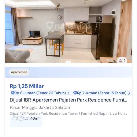
5
Apartemen
Rp 1,25 Miliar
Rp 6 Jutaan (Tenor 20 Tahun)
Rp 7 Jutaan (Tenor 15 Tahun)
Dijual 1BR Apartemen Pejaten Park Residence Furnished Rapih
Pasar Minggu, Jakarta Selatan
Dijual 1BR Pejaten Park Residence Tower 1 Furnished Rapih Siap Huni Good View Rp. 1.25 M nego Fasilitas : Swimming Pool Fitness Center Children's...
1
1
LB
:
40m²