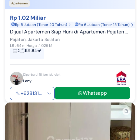
Apartemen
Rp 1,02 Miliar
Rp 5 Jutaan (Tenor 20 Tahun)
Rp 6 Jutaan (Tenor 15 Tahun)
Dijual Apartemen Siap Huni di Apartemen Pejaten Park View
Pejaten, Jakarta Selatan
LB : 64 m Harga : 1.025 M
2
1
LB
:
64m²
Diperbarui 18 jam lalu oleh
Leny
Whatsapp
+628131...