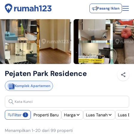
Pasang Iklan
Pejaten Park Residence
Komplek Apartemen
Filter
Properti Baru
Harga
Luas Tanah
Luas Ba
1
Menampilkan 1-20 dari 99 properti