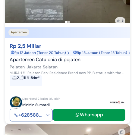
5
Apartemen
Rp 2,5 Miliar
Rp 12 Jutaan (Tenor 20 Tahun)
Rp 15 Jutaan (Tenor 15 Tahun)
Apartemen Catalonia di pejaten
Pejaten, Jakarta Selatan
MURAH !!!! Pejaten Park Residence Brand new PPJB status with the Developer 2bedrooms 2bathrooms 84sqm High floor with open view Just handed over ...
2
1
LB
:
84m²
Diperbarui 2 bulan lalu oleh
MinMin Sumardi
Whatsapp
+628588...