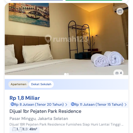
4
Apartemen
Dekat Sekolah
Rp 1,8 Miliar
Rp 8 Jutaan (Tenor 20 Tahun)
Rp 11 Jutaan (Tenor 15 Tahun)
Dijual 1br Pejaten Park Residence
Pasar Minggu, Jakarta Selatan
Dijual 1BR Pejaten Park Residence Furnishes Siap Huni Lantai Tinggi Best View Swimming Pool Rp. 1.8 M nego Fasilitas : Swimming Pool Fitness Cente...
1
1
LB
:
41m²