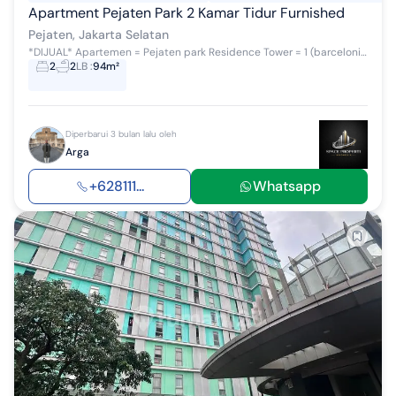
Apartment Pejaten Park 2 Kamar Tidur Furnished
Pejaten, Jakarta Selatan
*DIJUAL* Apartemen = Pejaten park Residence Tower = 1 (barcelonia) Tipe/Ukuran = 2Br luas semigross 94.07 m2 Hadap = selatan View = jl. Tb simatup...
2
2
LB
:
94m²
Diperbarui 3 bulan lalu oleh
Arga
+628111...
Whatsapp