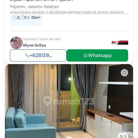
Pejaten, Jakarta Selatan
APARTEMEN MEWAH 2 BEDROOM NIFFARO PARK PEJATEN JAKARTA SELATAN Jual Apartment NIFFARO PARK JL RAYA PASAR MINGGU, PEJATEN - Jakarta Selatan LB 52 K...
2
1
LB
:
52m²
Diperbarui 1 bulan lalu oleh
Allyne Grillya
+628139...
Whatsapp
5