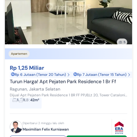
5
Apartemen
Rp 1,25 Miliar
Rp 6 Jutaan (Tenor 20 Tahun)
Rp 7 Jutaan (Tenor 15 Tahun)
Turun Harga! Apt Pejaten Park Residence 1 Br Ff 
Ragunan, Jakarta Selatan
Dijual Apt Pejaten Park Residence 1 BR FF PPJB,Lt 20, Tower Catalonia LB 41,58 m2, Selatan KT/KM 1/1 Full furnished IPL/bln 1,2 jt
1
1
LB
:
42m²
Diperbarui 2 minggu lalu oleh
Maximilian Felix Kurniawan