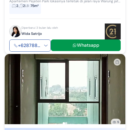
Apartemen Pejaten Park lokasinya terletak di jalan raya Warung jati Barat. Lokasinya strategis langsung akses ke Gatot Subroto maupun Kuningan. #2...
2
2
LB
:
75m²
Diperbarui 3 bulan lalu oleh
Wida Satrijo
Whatsapp
+628788...
5