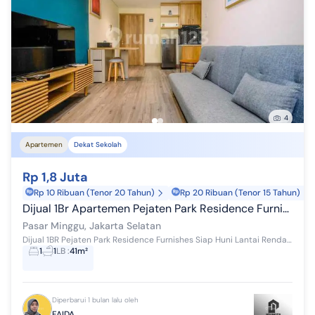
4
Apartemen
Dekat Sekolah
Rp 1,8 Juta
Rp 10 Ribuan (Tenor 20 Tahun)
Rp 20 Ribuan (Tenor 15 Tahun)
Dijual 1Br Apartemen Pejaten Park Residence Furnished
Pasar Minggu, Jakarta Selatan
Dijual 1BR Pejaten Park Residence Furnishes Siap Huni Lantai Rendah Best View Swimming Pool Rp. 1.8 M nego Fasilitas : Swimming Pool Fitness Cente...
1
1
LB
:
41m²
Diperbarui 1 bulan lalu oleh
FAIDA