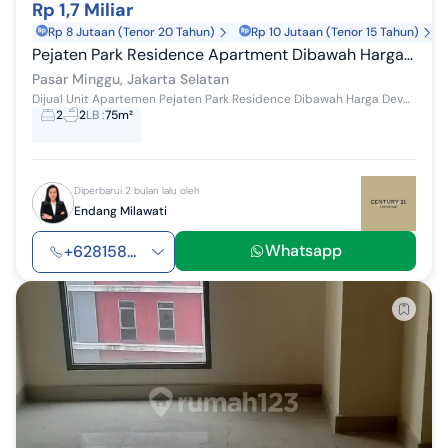
Rp 1,7 Miliar
Rp 8 Jutaan (Tenor 20 Tahun)
Rp 10 Jutaan (Tenor 15 Tahun)
Pejaten Park Residence Apartment Dibawah Harga Developer
Pasar Minggu, Jakarta Selatan
Dijual Unit Apartemen Pejaten Park Residence Dibawah Harga Developer Tower Barcelonia Brand new Unfurnished 2 KT 2 KM Posisi Hoek View Pejaten Vill...
2
2
LB
:
75m²
Diperbarui 2 bulan lalu oleh
Endang Milawati
Whatsapp
+628158...