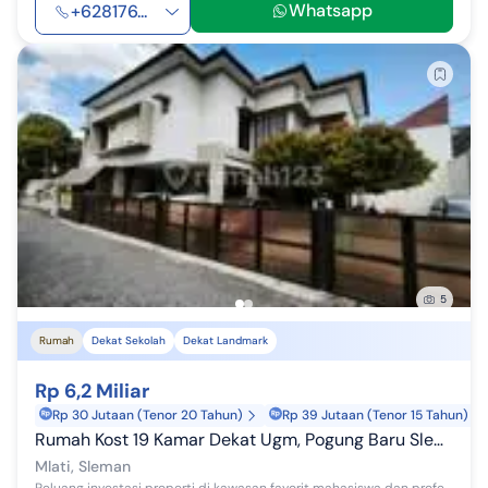
Whatsapp
+628176...
5
Rumah
Dekat Sekolah
Dekat Landmark
Rp 6,2 Miliar
Rp 30 Jutaan (Tenor 20 Tahun)
Rp 39 Jutaan (Tenor 15 Tahun)
Rumah Kost 19 Kamar Dekat Ugm, Pogung Baru Sleman - Investasi Premium
Mlati, Sleman