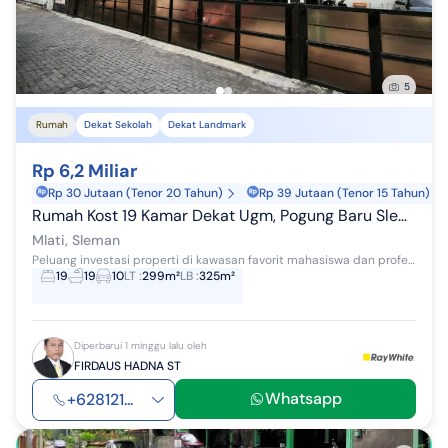
5
Rumah
Dekat Sekolah
Dekat Landmark
Rp 6,2 Miliar
Rp 30 Jutaan (Tenor 20 Tahun)
Rp 39 Jutaan (Tenor 15 Tahun)
Rumah Kost 19 Kamar Dekat Ugm, Pogung Baru Sleman - Investasi Premium
Mlati, Sleman
Peluang investasi properti di kawasan favorit mahasiswa dan profesional. Rumah kost 2 lantai dengan 19 kamar, kondisi full furnish, siap beroperasi...
19
19
10
LT
:
299m²
LB
:
325m²
Diperbarui 1 minggu lalu oleh
FIRDAUS HADNA ST
Whatsapp
+628121...