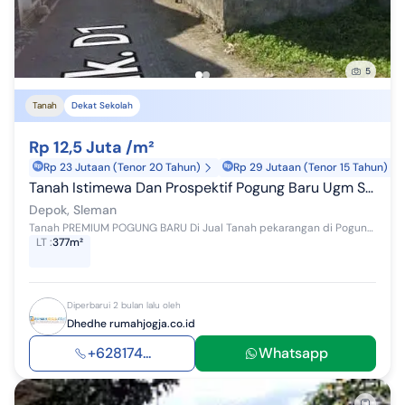
5
Tanah
Dekat Sekolah
Rp 12,5 Juta /m²
Rp 23 Jutaan (Tenor 20 Tahun)
Rp 29 Jutaan (Tenor 15 Tahun)
Tanah Istimewa Dan Prospektif Pogung Baru Ugm Sleman
Depok, Sleman
Tanah PREMIUM POGUNG BARU Di Jual Tanah pekarangan di Pogung Baru Blok D Luas tanah 377m Lebar depan 17 m Shmp Akses mobil papasan Lingkungan kos...
LT
:
377m²
Diperbarui 2 bulan lalu oleh
Dhedhe rumahjogja.co.id
+628174...
Whatsapp