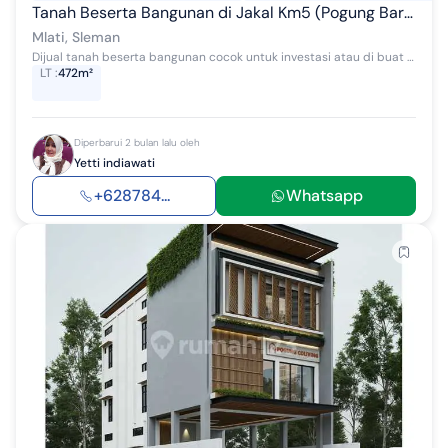
Tanah Beserta Bangunan di Jakal Km5 (Pogung Baru) Dekat Ugm
Mlati, Sleman
Dijual tanah beserta bangunan cocok untuk investasi atau di buat kos kos an di Pogung baru, radius 3 menit dari Kampus UGM Akses jalan konblok dan ...
LT
:
472m²
Diperbarui 2 bulan lalu oleh
Yetti indiawati
+628784...
Whatsapp