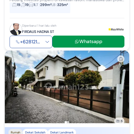
Peluang investasi properti di kawasan favorit mahasiswa dan profesional. Rumah kost 2 lantai dengan 19 kamar, kondisi full furnish, siap beroperasi...
19
19
1
LT
:
299m²
LB
:
325m²
Diperbarui 1 hari lalu oleh
FIRDAUS HADNA ST
Whatsapp
+628121...
5
Rumah
Dekat Sekolah
Dekat Landmark