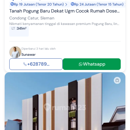
Rp 19 Jutaan (Tenor 20 Tahun)
Rp 24 Jutaan (Tenor 15 Tahun)
Tanah Pogung Baru Dekat Ugm Cocok Rumah Dosen Rumah Dokter SHM 341M
Condong Catur, Sleman
Nikmati kenyamanan tinggal di kawasan premium Pogung Baru, lingkungan favorit dosen, dokter, dan profesional. Berlokasi strategis dengan akses cepa...
LT
:
341m²
Diperbarui 3 hari lalu oleh
Sunawar
+628789...
Whatsapp