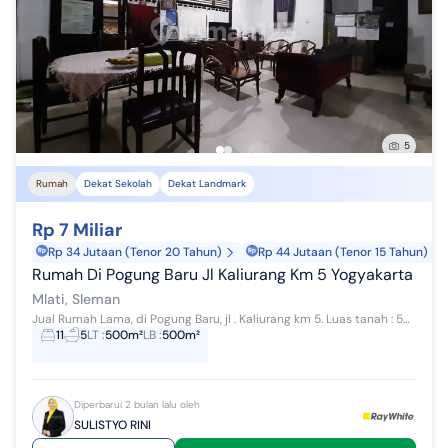
5
Rumah
Dekat Sekolah
Dekat Landmark
Rp 7 Miliar
Rp 34 Jutaan (Tenor 20 Tahun)
Rp 44 Jutaan (Tenor 15 Tahun)
Rumah Di Pogung Baru Jl Kaliurang Km 5 Yogyakarta
Mlati, Sleman
Jual Rumah Lama, di Pogung Baru, jl . Kaliurang km 5. Luas tanah : 503 Luas bangunan : +- 500 Kamar tidur : 5 Kama pembantu : 1 Kamar kos : 6 Kamar...
11
5
LT
:
500m²
LB
:
500m²
Diperbarui 2 bulan lalu oleh
SULISTYO RINI