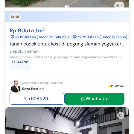
4
Tanah
Rp 9 Juta /m²
Rp 19 Jutaan (Tenor 20 Tahun)
Rp 25 Jutaan (Tenor 15 Tahun)
tanah cocok untuk kost di pogung sleman yogyakarta
Depok, Sleman
tanah cocok untuk kost di pogung sleman yogyakarta spesifikasi: - luas tanah 442 m2 - lebar depan 12 m cocok untuk kost, hunian dll harga 9 jt/m...
LT
:
442m²
Diperbarui 3 minggu lalu oleh
Reza Bastian
+628529...
Whatsapp