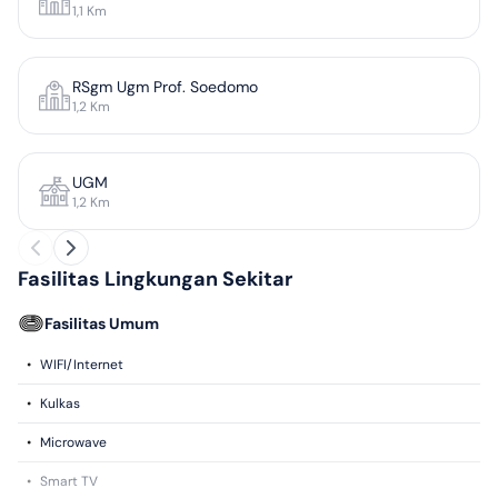
1,1
Km
RSgm Ugm Prof. Soedomo
1,2
Km
UGM
1,2
Km
Fasilitas Lingkungan Sekitar
Fasilitas Umum
•
WIFI/Internet
•
Kulkas
•
Microwave
•
Smart TV