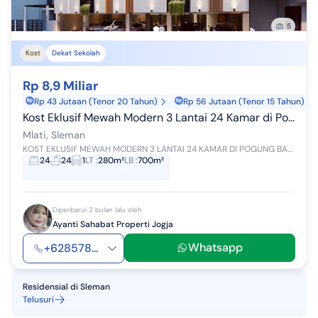
5
Kost
Dekat Sekolah
Rp 8,9 Miliar
Rp 43 Jutaan (Tenor 20 Tahun)
Rp 56 Jutaan (Tenor 15 Tahun)
Kost Eklusif Mewah Modern 3 Lantai 24 Kamar di Pogung Baru Area Premium Ring 1 Kampus Ugm
Mlati, Sleman
KOST EKLUSIF MEWAH MODERN 3 LANTAI 24 KAMAR DI POGUNG BARU AREA PREMIUM RING 1 KAMPUS UGM [ SIAP BANGUN ] Harga: 8,9 Milyar [ Nego ] -----------...
24
24
1
LT
:
280m²
LB
:
700m²
Diperbarui 2 bulan lalu oleh
Ayanti Sahabat Properti Jogja
Whatsapp
+628578...
Residensial
di
Sleman
Telusuri