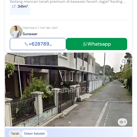
Sedang mencari tanah premium di kawasan favorit Jogja? Kavling di Komplek Pogung Baru menawarkan lokasi strategis dekat UGM, RS Sardjito, dan pusat...
LT
:
341m²
Diperbarui 1 hari lalu oleh
Sunawar
+628789...
Whatsapp
1
Tanah
Dekat Sekolah