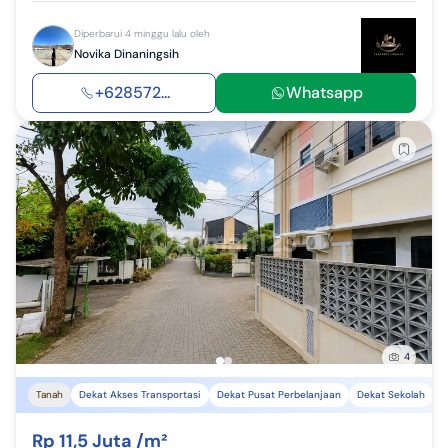
Diperbarui 4 minggu lalu oleh
Novika Dinaningsih
+628572...
Whatsapp
4
Tanah
Dekat Akses Transportasi
Dekat Pusat Perbelanjaan
Dekat Sekolah
Rp 11,5 Juta /m²