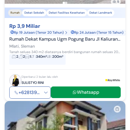
5
Rumah
Dekat Sekolah
Dekat Fasilitas Kesehatan
Dekat Landmark
Rp 3,9 Miliar
Rp 19 Jutaan (Tenor 20 Tahun)
Rp 24 Jutaan (Tenor 15 Tahun)
Rumah Dekat Kampus Ugm Pogung Baru Jl Kaliurang Sleman Yogyakarta
Mlati, Sleman
Tanah seluas 340 m2 diatasnya berdiri bangunan rumah seluas 200 m2 yang dilengkapi dengan 2 kamar tidur, 2 kamar mandi. Legalitas SHM Didukung lo...
2
2
1
LT
:
340m²
LB
:
200m²
Diperbarui 2 bulan lalu oleh
SULISTYO RINI
Whatsapp
+628139...