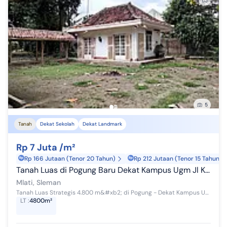
5
Tanah
Dekat Sekolah
Dekat Landmark
Rp 7 Juta /m²
Rp 166 Jutaan (Tenor 20 Tahun)
Rp 212 Jutaan (Tenor 15 Tahun)
Tanah Luas di Pogung Baru Dekat Kampus Ugm Jl Kaliurang Km5 Sleman Yogyakarta
Mlati, Sleman
Tanah Luas Strategis 4.800 m&#xb2; di Pogung - Dekat Kampus UGM Dijual tanah istimewa di kawasan Pogung, Sleman - Yogyakarta, lokasi premium yang ...
LT
:
4800m²