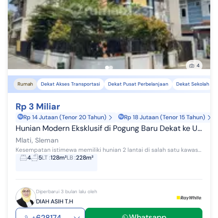
4
Rumah
Dekat Akses Transportasi
Dekat Pusat Perbelanjaan
Dekat Sekolah
Rp 3 Miliar
Rp 14 Jutaan (Tenor 20 Tahun)
Rp 18 Jutaan (Tenor 15 Tahun)
Hunian Modern Eksklusif di Pogung Baru Dekat ke Ugm, Full Furnished, Sinduadi, Mlati, Sleman
Mlati, Sleman
Kesempatan istimewa memiliki hunian 2 lantai di salah satu kawasan paling elit dan paling dicari di Yogyakarta Pogung. Terletak di dalam cluster ek...
4
5
LT
:
128m²
LB
:
228m²
Diperbarui 3 bulan lalu oleh
DIAH ASIH T.H
Whatsapp
+628174...