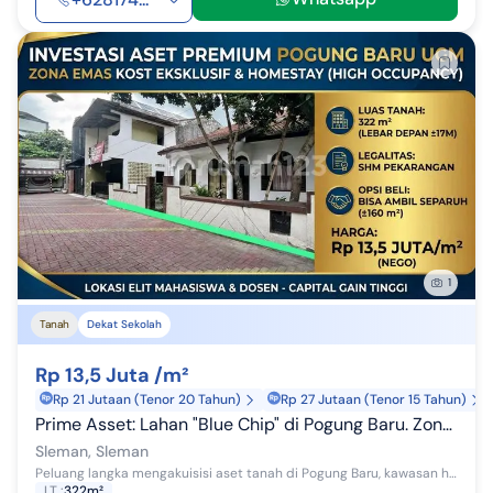
1
Tanah
Dekat Sekolah
Rp 13,5 Juta /m²
Rp 21 Jutaan (Tenor 20 Tahun)
Rp 27 Jutaan (Tenor 15 Tahun)
Prime Asset: Lahan "Blue Chip" di Pogung Baru. Zona Emas Kost Eksklusif Ugm (Okupansi 100%). bisa Ambil Separuh.
Sleman, Sleman
Peluang langka mengakuisisi aset tanah di Pogung Baru, kawasan hunian paling prestisius dan paling dicari di lingkungan Universitas Gadjah Mada (UG...
LT
:
322m²