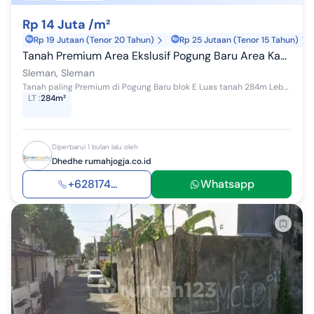
Rp 14 Juta /m²
Rp 19 Jutaan (Tenor 20 Tahun)
Rp 25 Jutaan (Tenor 15 Tahun)
Tanah Premium Area Ekslusif Pogung Baru Area Kampus Ugm
Sleman, Sleman
Tanah paling Premium di Pogung Baru blok E Luas tanah 284m Lebar depan 17m shmp 2 sertifikat Mobil papasan Lokasi paling premium Dekat UGM Lingk...
LT
:
284m²
Diperbarui 1 bulan lalu oleh
Dhedhe rumahjogja.co.id
+628174...
Whatsapp