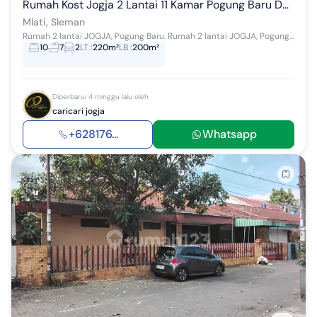
Rumah Kost Jogja 2 Lantai 11 Kamar Pogung Baru Dekat Kampus Ugm .
Mlati, Sleman
Rumah 2 lantai JOGJA, Pogung Baru. Rumah 2 lantai JOGJA, Pogung Baru. . Rumah Kost 2 lantai, 11 Kamar di Pogung Baru. Dekat Lantai Bumi Coffe n Spa...
10
7
2
LT
:
220m²
LB
:
200m²
Diperbarui 4 minggu lalu oleh
caricari jogja
+628176...
Whatsapp