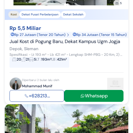
5
Kost
Dekat Pusat Perbelanjaan
Dekat Sekolah
Rp 5,5 Miliar
Rp 27 Jutaan (Tenor 20 Tahun)
Rp 34 Jutaan (Tenor 15 Tahun)
Jual Kost di Pogung Baru, Dekat Kampus Ugm Jogja
Depok, Sleman
Spesifikasi: - Lt 193 m² - Lb 421 m² - Lengkap SHM-PBG - 20 Km, 2) Kt + Mezanine - Parkir 5 Mobil, 20 motor Harga 5,5 Milyar Fasum: ...
20
21
5
LT
:
193m²
LB
:
421m²
Diperbarui 2 bulan lalu oleh
Mohammad Munif
+628213...
Whatsapp