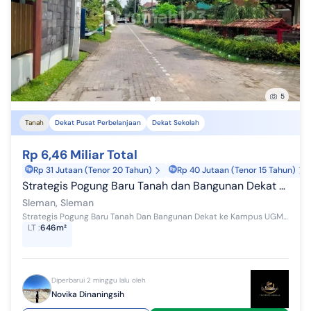
5
Tanah
Dekat Pusat Perbelanjaan
Dekat Sekolah
Rp 6,46 Miliar Total
Rp 31 Jutaan (Tenor 20 Tahun)
Rp 40 Jutaan (Tenor 15 Tahun)
Strategis Pogung Baru Tanah dan Bangunan Dekat ke Kampus Ugm
Sleman, Sleman
Strategis Pogung Baru Tanah Dan Bangunan Dekat ke Kampus UGM (01T) Spesifikasi : Luas Tanah 646 m2 Lebar Depan 17 x 38 m Legalitas SHM P Akses Ja...
LT
:
646m²
Diperbarui 2 minggu lalu oleh
Novika Dinaningsih