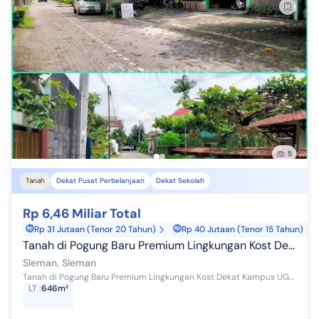
5
Tanah
Dekat Pusat Perbelanjaan
Dekat Sekolah
Rp 6,46 Miliar Total
Rp 31 Jutaan (Tenor 20 Tahun)
Rp 40 Jutaan (Tenor 15 Tahun)
Tanah di Pogung Baru Premium Lingkungan Kost Dekat Kampus Ugm
Sleman, Sleman
Tanah di Pogung Baru Premium Lingkungan Kost Dekat Kampus UGM (01T) Spesifikasi : Luas Tanah 646 m2 Lebar Depan 17 x 38 m Legalitas SHM P Akses J...
LT
:
646m²