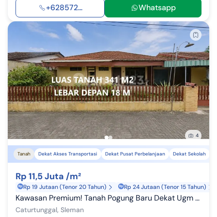
+628572...
Whatsapp
4
Tanah
Dekat Akses Transportasi
Dekat Pusat Perbelanjaan
Dekat Sekolah
Rp 11,5 Juta /m²
Rp 19 Jutaan (Tenor 20 Tahun)
Rp 24 Jutaan (Tenor 15 Tahun)
Kawasan Premium! Tanah Pogung Baru Dekat Ugm Sleman Dalam Ring Road Lingkungan Pendatang LT 341M SHM
Caturtunggal, Sleman