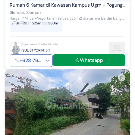
Rumah 6 Kamar di Kawasan Kampus Ugm - Pogung Baru Sleman
Sleman, Sleman
Harga : 7 Milyar-Nego Tanah seluas 525 m2 diatasnya berdiri bangunan rumah seluas 380 m2 yang dilengkapi dengan 6 kamar tidur, 3 kamar mandi, dap...
6
3
LT
:
525m²
LB
:
380m²
Diperbarui 1 bulan lalu oleh
SULISTYORINI S.T
Whatsapp
+628176...