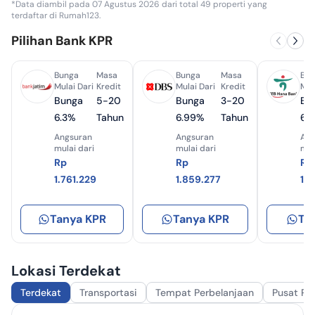
*Data diambil pada 07 Agustus 2026 dari total 49 properti yang
terdaftar di Rumah123.
Pilihan Bank KPR
Bunga
Masa
Bunga
Masa
Bun
Mulai Dari
Kredit
Mulai Dari
Kredit
Mul
Bunga
5-20
Bunga
3-20
Bu
6.3%
Tahun
6.99%
Tahun
6.
Angsuran
Angsuran
Ang
mulai dari
mulai dari
mul
Rp
Rp
Rp
1.761.229
1.859.277
1.
Tanya KPR
Tanya KPR
Ta
Lokasi Terdekat
Terdekat
Transportasi
Tempat Perbelanjaan
Pusat Pe