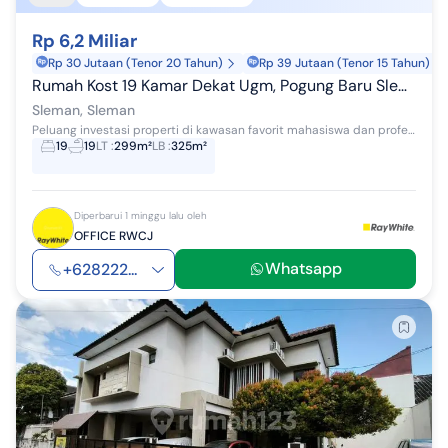
Rp 6,2 Miliar
Rp 30 Jutaan (Tenor 20 Tahun)
Rp 39 Jutaan (Tenor 15 Tahun)
Rumah Kost 19 Kamar Dekat Ugm, Pogung Baru Sleman - Investasi Premium
Sleman, Sleman
Peluang investasi properti di kawasan favorit mahasiswa dan profesional. Rumah kost 2 lantai dengan 19 kamar, kondisi full furnish, siap beroperasi...
19
19
LT
:
299m²
LB
:
325m²
Diperbarui 1 minggu lalu oleh
OFFICE RWCJ
Whatsapp
+628222...