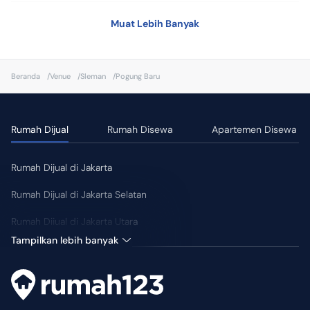
•
Mesin Cuci
Muat Lebih Banyak
•
Dapur
•
Kompor
Beranda
/
Venue
/
Sleman
/
Pogung Baru
•
CCTV
•
Wastafel
Rumah Dijual
Rumah Disewa
Apartemen Disewa
•
Tempat Jemuran
•
Taman
Rumah Dijual di Jakarta
•
Tenaga Keamanan
Rumah Dijual di Jakarta Selatan
•
Laundry
Rumah Dijual di Jakarta Utara
•
Dispenser
Tampilkan lebih banyak
•
Dapur
•
Kamar Mandi Luar
•
Ruang Tamu