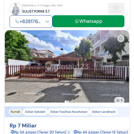
Diperbarui 4 minggu lalu oleh
SULISTYORINI S.T
Whatsapp
+628176...
5
Rumah
Dekat Sekolah
Dekat Fasilitas Kesehatan
Dekat Landmark
Rp 7 Miliar
Rp 34 Jutaan (Tenor 20 Tahun)
Rp 44 Jutaan (Tenor 15 Tahun)