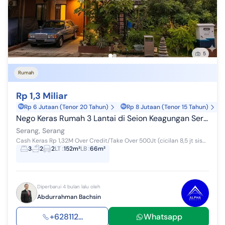
5
Rumah
Rp 1,3 Miliar
Rp 6 Jutaan (Tenor 20 Tahun)
Rp 8 Jutaan (Tenor 15 Tahun)
Nego Keras Rumah 3 Lantai di Seion Keagungan Serang Banten
Serang, Serang
Cash Keras Rp 1,32M Over Credit/Take Over 500Jt (cicilan 8,5 jt sisa 11 tahunan) Detail Properti ini adalah: - Kamar Tidur: 3 - Kamar Mandi: ...
3
2
2
LT
:
152m²
LB
:
66m²
Diperbarui 4 bulan lalu oleh
Abdurrahman Bachsin
+628112...
Whatsapp