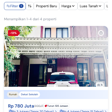
Filter
Properti Baru
Harga
Luas Tanah
Lu
1
Menampilkan 1-4 dari 4 properti
-13%
5
Rumah
Dekat Sekolah
Rp 780 Juta
900JT
Turun 120 Jutaan
Rp 3 Jutaan (Tenor 20 Tahun)
Rp 4 Jutaan (Tenor 15 Tahun)