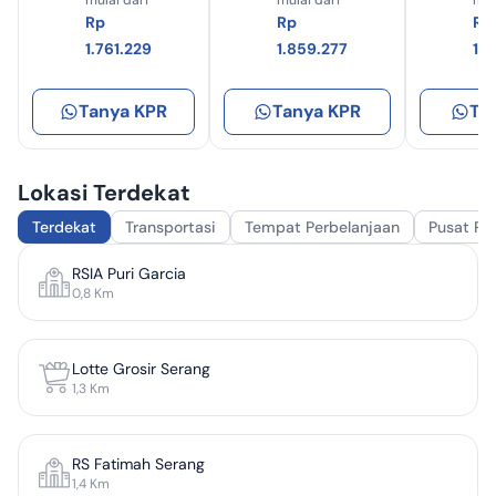
Rp
Rp
Rp
1.761.229
1.859.277
1.
Tanya KPR
Tanya KPR
Ta
Lokasi Terdekat
Terdekat
Transportasi
Tempat Perbelanjaan
Pusat Pe
RSIA Puri Garcia
0,8
Km
Lotte Grosir Serang
1,3
Km
RS Fatimah Serang
1,4
Km