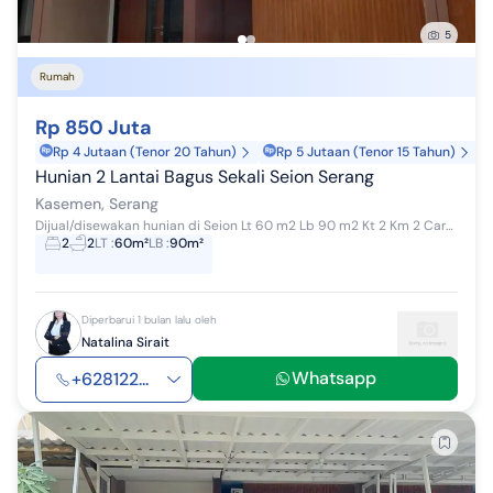
5
Rumah
Rp 850 Juta
Rp 4 Jutaan (Tenor 20 Tahun)
Rp 5 Jutaan (Tenor 15 Tahun)
Hunian 2 Lantai Bagus Sekali Seion Serang
Kasemen, Serang
Dijual/disewakan hunian di Seion Lt 60 m2 Lb 90 m2 Kt 2 Km 2 Carport Dapur Listrik 2200va Air satelit HGB One gate system Perumahan elit...
2
2
LT
:
60m²
LB
:
90m²
Diperbarui 1 bulan lalu oleh
Natalina Sirait
Whatsapp
+628122...