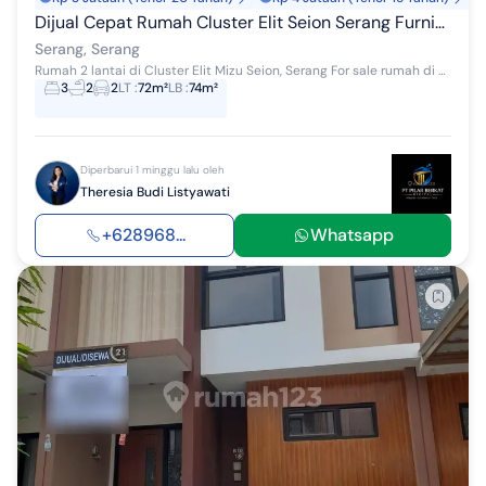
Dijual Cepat Rumah Cluster Elit Seion Serang Furnished Full Bangunan 2 Lantai, SHM On Hand Sudah Lunas, Tinggal Bawa Koper
Serang, Serang
Rumah 2 lantai di Cluster Elit Mizu Seion, Serang For sale rumah di wilayah yang tenang. Properti 2 lantai bergaya Jepang ini berada di lingkungan...
3
2
2
LT
:
72m²
LB
:
74m²
Diperbarui 1 minggu lalu oleh
Theresia Budi Listyawati
+628968...
Whatsapp