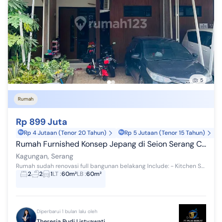
5
Rumah
Rp 899 Juta
Rp 4 Jutaan (Tenor 20 Tahun)
Rp 5 Jutaan (Tenor 15 Tahun)
Rumah Furnished Konsep Jepang di Seion Serang Cluster Mizu
Kagungan, Serang
Rumah sudah renovasi full bangunan belakang Include: - Kitchen Set - AC 3 - Kulkas 2 Pintu - Sofa - Canopy dll
2
2
1
LT
:
60m²
LB
:
60m²
Diperbarui 1 bulan lalu oleh
Theresia Budi Listyawati