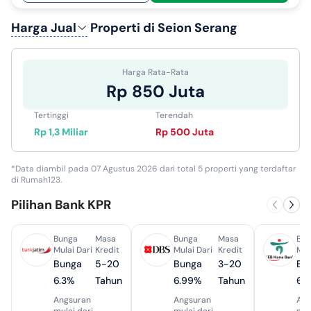
Harga Jual
Properti di Seion Serang
Harga Rata-Rata
Rp 850 Juta
Tertinggi
Terendah
Rp 1,3 Miliar
Rp 500 Juta
*Data diambil pada 07 Agustus 2026 dari total 5 properti yang terdaftar
di Rumah123.
Pilihan Bank KPR
Bunga
Masa
Bunga
Masa
Bun
Mulai Dari
Kredit
Mulai Dari
Kredit
Mul
Bunga
5-20
Bunga
3-20
Bu
6.3%
Tahun
6.99%
Tahun
6.
Angsuran
Angsuran
Ang
mulai dari
mulai dari
mul