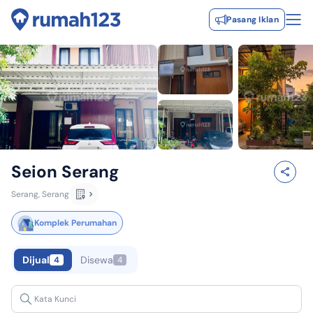
Pasang Iklan
Seion Serang
Serang, Serang
Komplek Perumahan
Dijual
Disewa
4
4