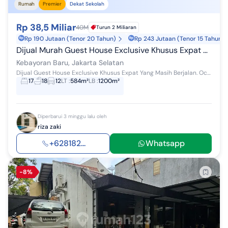
Rumah
Premier
Dekat Sekolah
Rp 38,5 Miliar
40M
Turun 2 Miliaran
Rp 190 Jutaan (Tenor 20 Tahun)
Rp 243 Jutaan (Tenor 15 Tahun)
Dijual Murah Guest House Exclusive Khusus Expat di Kebayoran Baru. Good Invest. Dekat Senopati. Occupancy Bagus. Hanya Rp.38.5 M
Kebayoran Baru, Jakarta Selatan
Dijual Guest House Exclusive Khusus Expat Yang Masih Berjalan. Occupancy 80% Di Kebayoran Baru - Jakarta Selatan Lokasi Elit, Jalan Lebar dan Ten...
17
18
12
LT
:
584m²
LB
:
1200m²
Diperbarui 3 minggu lalu oleh
riza zaki
+628182...
Whatsapp
-8%