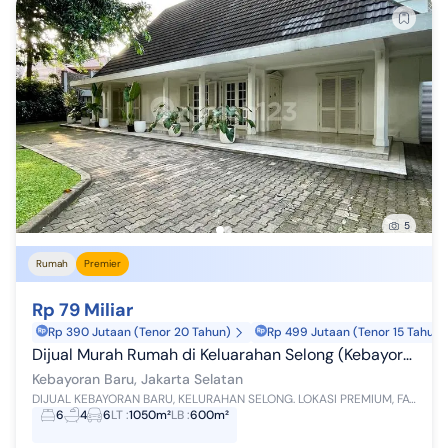
5
Rumah
Premier
Rp 79 Miliar
Rp 390 Jutaan (Tenor 20 Tahun)
Rp 499 Jutaan (Tenor 15 Tahun)
Dijual Murah Rumah di Keluarahan Selong (Kebayorab Baru Area Senopati) Luas 1050M2 Dalam Portal Hanya Rp 70 Milyar Nego
Kebayoran Baru, Jakarta Selatan
DIJUAL KEBAYORAN BARU, KELURAHAN SELONG. LOKASI PREMIUM, FAVORITE EXPAT, TAMAN LUAS, JALAN LEBAR, AREA SENOPATI. DALAM PORTAL ----------- KONDISI R...
6
4
6
LT
:
1050m²
LB
:
600m²