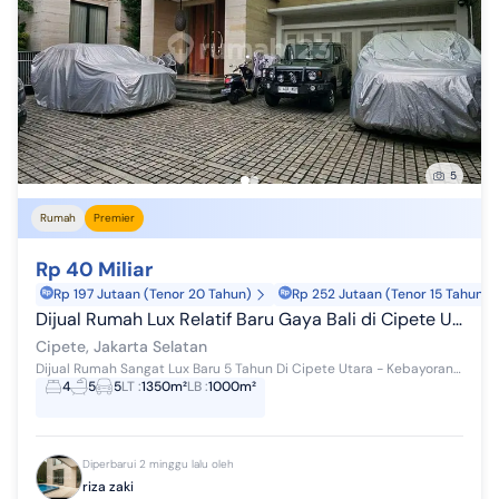
5
Rumah
Premier
Rp 40 Miliar
Rp 197 Jutaan (Tenor 20 Tahun)
Rp 252 Jutaan (Tenor 15 Tahun)
Dijual Rumah Lux Relatif Baru Gaya Bali di Cipete Utara, Kebayoran Baru. Luas 1350M Harga Rp.40 M
Cipete, Jakarta Selatan
Dijual Rumah Sangat Lux Baru 5 Tahun Di Cipete Utara - Kebayoran Baru Rumah Model Resort Bali Style Modern Jalan Lega, Lokasi Tenang. Cocok Untuk P...
4
5
5
LT
:
1350m²
LB
:
1000m²
Diperbarui 2 minggu lalu oleh
riza zaki