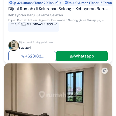
Rp 321 Jutaan (Tenor 20 Tahun)
Rp 410 Jutaan (Tenor 15 Tahun)
Dijual Rumah di Kelurahan Selong - Kebayoran Baru. Luas 740M Hanya Rp 65 Mily Nego
Kebayoran Baru, Jakarta Selatan
Dijual Rumah Lokasi Bagus Di Keluarahan Selong (Area Sriwijaya) - Kebayoran Baru Jalan Lebar, Lokasi Tenang Luas 740m2 Luas Bangunan 800m2 2 La...
4
3
4
LT
:
740m²
LB
:
800m²
Diperbarui 2 minggu lalu oleh
riza zaki
+628182...
Whatsapp