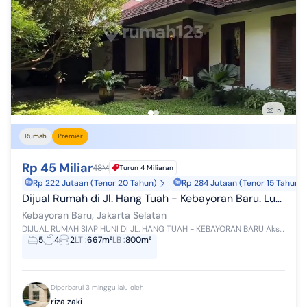
5
Rumah
Premier
Rp 45 Miliar
48M
Turun 4 Miliaran
Rp 222 Jutaan (Tenor 20 Tahun)
Rp 284 Jutaan (Tenor 15 Tahun)
Dijual Rumah di Jl. Hang Tuah - Kebayoran Baru. Luas Tanah 667M Rp.45 M Nego
Kebayoran Baru, Jakarta Selatan
DIJUAL RUMAH SIAP HUNI DI JL. HANG TUAH - KEBAYORAN BARU Akses jalan Lebar 3 mobil Lokasi tenang dan teduh Luas tanah 667m2 Luas bangunan 800m2 ...
5
4
2
LT
:
667m²
LB
:
800m²
Diperbarui 3 minggu lalu oleh
riza zaki