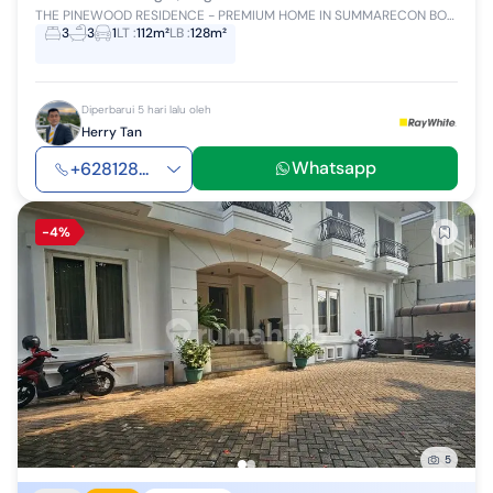
THE PINEWOOD RESIDENCE - PREMIUM HOME IN SUMMARECON BOGOR Nikmati hunian premium berkonsep Tropical Modern di kawasan Bogor Hills yang sejuk dan a...
3
3
1
LT
:
112m²
LB
:
128m²
Diperbarui 5 hari lalu oleh
Herry Tan
Whatsapp
+628128...
-4%
5