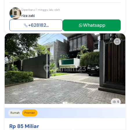
Diperbarui 1 minggu lalu oleh
riza zaki
+628182...
Whatsapp
5
Rumah
Premier
Rp 85 Miliar