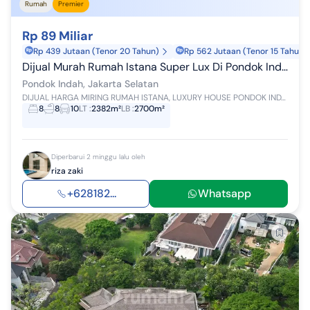
Rumah
Premier
Rp 89 Miliar
Rp 439 Jutaan (Tenor 20 Tahun)
Rp 562 Jutaan (Tenor 15 Tahun)
Dijual Murah Rumah Istana Super Lux Di Pondok Indah Luas 2382m Hanya Rp 89 M ( Hanya 37 Juta/m2 )
Pondok Indah, Jakarta Selatan
DIJUAL HARGA MIRING RUMAH ISTANA, LUXURY HOUSE PONDOK INDAH CLOSE TO GOLF Detail: Luas Tanah 2382 m² Luas Bangunan 2700 m² Sertifikat Ha...
8
8
10
LT
:
2382m²
LB
:
2700m²
Diperbarui 2 minggu lalu oleh
riza zaki
+628182...
Whatsapp