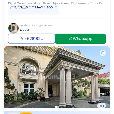
Dijual Cepat Jual Murah Bawah Njop Rumah Di Jl.Kemang Timur Raya Kondisi Tersewa Usaha Area Komersil, Bagus Untuk Usaha / Hunian Lokasi sangat st...
5
3
5
LT
:
1192m²
LB
:
800m²
Diperbarui 2 minggu lalu oleh
riza zaki
+628182...
Whatsapp
5