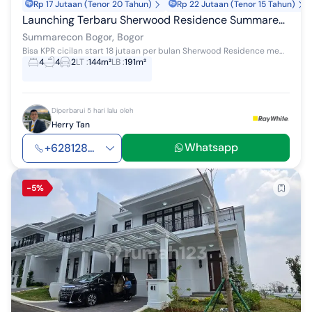
Rp 17 Jutaan (Tenor 20 Tahun)
Rp 22 Jutaan (Tenor 15 Tahun)
Launching Terbaru Sherwood Residence Summarecon Bogor, Cluster dengan Panorama 360
Summarecon Bogor, Bogor
Bisa KPR cicilan start 18 jutaan per bulan Sherwood Residence memiliki view 360 derajat krn berada di atas bukit, merupakan lokasi baru yg dikemba...
4
4
2
LT
:
144m²
LB
:
191m²
Diperbarui 5 hari lalu oleh
Herry Tan
Whatsapp
+628128...
-5%