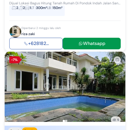
Dijual Lokasi Bagus Hitung Tanah Rumah Di Pondok Indah Jalan Sangat Lebar Dan Sangat Tenang, Area Dalam Portal Luas tanah 300m2 (12mx25m) ...
2
2
1
LT
:
300m²
LB
:
150m²
Diperbarui 2 minggu lalu oleh
riza zaki
+628182...
Whatsapp
-7%
5