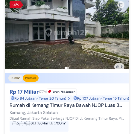
-4%
5
Rumah
Premier
Rp 17 Miliar
17.7M
Turun 751 Jutaan
Rp 84 Jutaan (Tenor 20 Tahun)
Rp 107 Jutaan (Tenor 15 Tahun)
Rumah di Kemang Timur Raya Bawah NJOP Luas 864M Hanya Rp.17 Milyar
Kemang, Jakarta Selatan
Dijual Rumah Siap Pakai SeHarga NJOP Di Jl. Kemang Timur Raya. Pinggir Jalan Raya Bagus Untuk Usaha / hunian / hotel / kantor Luas Tanah 864m2 L...
5
4
6
LT
:
864m²
LB
:
700m²