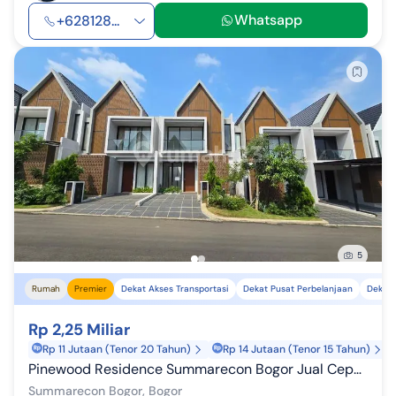
Whatsapp
+628128...
5
Rumah
Premier
Dekat Akses Transportasi
Dekat Pusat Perbelanjaan
Dekat 
Rp 2,25 Miliar
Rp 11 Jutaan (Tenor 20 Tahun)
Rp 14 Jutaan (Tenor 15 Tahun)
Pinewood Residence Summarecon Bogor Jual Cepat bisa KPR Harga Termurah Brand New
Summarecon Bogor, Bogor