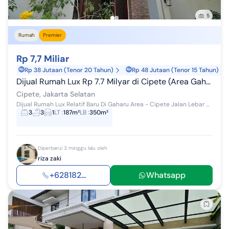
5
Rumah
Premier
Rp 7,7 Miliar
Rp 38 Jutaan (Tenor 20 Tahun)
Rp 48 Jutaan (Tenor 15 Tahun)
Dijual Rumah Lux Rp 7.7 Milyar di Cipete (Area Gaharu) Luas 187Meter 2Lt Jalan Lebar dan Tenang
Cipete, Jakarta Selatan
Dijual Rumah Lux Relatif Baru Di Gaharu Area - Cipete Jalan Lebar Dan Tenang. Bebas Banjir Luas Tanah 187m2 (Secara Fisik mendekati 200m2) Luas Ba...
3
3
1
LT
:
187m²
LB
:
350m²
Diperbarui 3 minggu lalu oleh
riza zaki
+628182...
Whatsapp