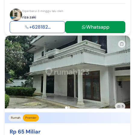
Diperbarui 3 minggu lalu oleh
riza zaki
+628182...
Whatsapp
5
Rumah
Premier
Rp 65 Miliar