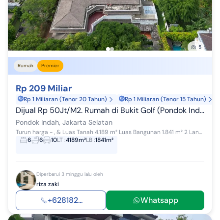
5
Rumah
Premier
Rp 209 Miliar
Rp 1 Miliaran (Tenor 20 Tahun)
Rp 1 Miliaran (Tenor 15 Tahun)
Dijual Rp 50Jt/M2. Rumah di Bukit Golf (Pondok Indah) Luas 4189Meter2. Langka.
Pondok Indah, Jakarta Selatan
Turun harga - , & Luas Tanah 4.189 m² Luas Bangunan 1.841 m² 2 Lantai 6 Kamar Tidur (semua dengan kamar mandi dalam, termasuk 1 Ma...
6
6
10
LT
:
4189m²
LB
:
1841m²
Diperbarui 3 minggu lalu oleh
riza zaki
+628182...
Whatsapp