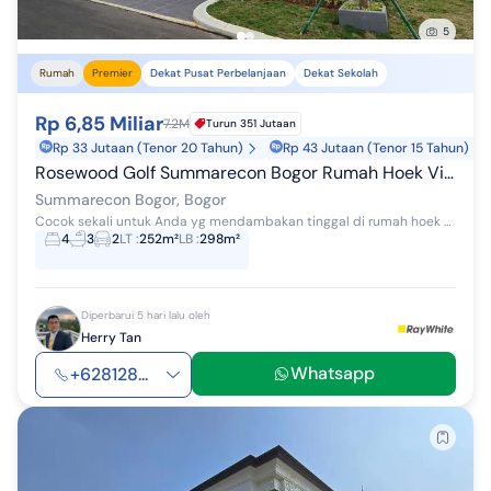
5
Rumah
Premier
Dekat Pusat Perbelanjaan
Dekat Sekolah
Rp 6,85 Miliar
7.2M
Turun 351 Jutaan
Rp 33 Jutaan (Tenor 20 Tahun)
Rp 43 Jutaan (Tenor 15 Tahun)
Rosewood Golf Summarecon Bogor Rumah Hoek View Terbaik - View Lepas
Summarecon Bogor, Bogor
Cocok sekali untuk Anda yg mendambakan tinggal di rumah hoek dengan bonus view terbaik di cluster Rosewood Golf Residence Summarecon Bogor. Rumah ...
4
3
2
LT
:
252m²
LB
:
298m²
Diperbarui 5 hari lalu oleh
Herry Tan
Whatsapp
+628128...