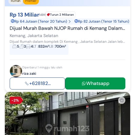
Rumah
Premier
Rp 13 Miliar
14M
Turun 2 Miliaran
Rp 64 Jutaan (Tenor 20 Tahun)
Rp 82 Jutaan (Tenor 15 Tahun)
Dijual Murah Bawah NJOP Rumah di Kemang Dalam Komplek Luas 832M Rp 13 M
Kemang, Jakarta Selatan
Dijual Rumah dalam komplek Di Kemang , Jakarta Selatan Jalan lebar dan sangat tenang. Bebas banjir Lt. 832 m² Lb. 700 m² 2 lantai KT 5 KM 3 KT...
5
3
4
LT
:
832m²
LB
:
700m²
Diperbarui 1 minggu lalu oleh
riza zaki
+628182...
Whatsapp
-2%