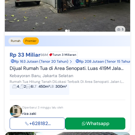
5
Rumah
Premier
Rp 33 Miliar
36M
Turun 3 Miliaran
Rp 163 Jutaan (Tenor 20 Tahun)
Rp 208 Jutaan (Tenor 15 Tahun)
Dijual Rumah Tua di Area Senopati. Luas 419M Jalan Lebar dan Sangat Tenang (Diportal) Jarang Ada
Kebayoran Baru, Jakarta Selatan
Rumah Tua Hitung Tanah DiLokasi Terbaik Di Area Senopati. Jalan Lebar Dan Sangat Tenang. Lingkungan Aman Seperti Komplek (Diportal) Langka, Jarang ...
4
2
6
LT
:
450m²
LB
:
300m²
Diperbarui 3 minggu lalu oleh
riza zaki
+628182...
Whatsapp