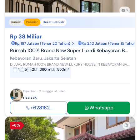
5
Rumah
Premier
Dekat Sekolah
Rp 38 Miliar
Rp 187 Jutaan (Tenor 20 Tahun)
Rp 240 Jutaan (Tenor 15 Tahun)
Rumah 100% Brand New Super Lux di Kebayoran Baru. 380M 3Lt Rp 38 Mly
Kebayoran Baru, Jakarta Selatan
DIJUAL RUMAH 100% BRAND NEW LUXURY HOUSE IN KEBAYORAN BARU Lokasi Elit dan Strategis di Kebayoran Baru, Jakarta Selatan. Jalan Lebar dan Tenang....
4
5
2
LT
:
380m²
LB
:
850m²
Diperbarui 2 minggu lalu oleh
riza zaki
+628182...
Whatsapp
-6%