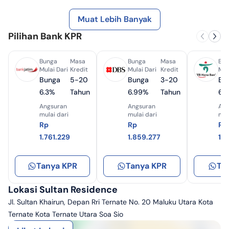
Muat Lebih Banyak
Pilihan Bank KPR
Bunga
Masa
Bunga
Masa
Bun
Mulai Dari
Kredit
Mulai Dari
Kredit
Mul
Bunga
5-20
Bunga
3-20
Bu
6.3%
Tahun
6.99%
Tahun
6.
Angsuran
Angsuran
Ang
mulai dari
mulai dari
mul
Rp
Rp
Rp
1.761.229
1.859.277
1.
Tanya KPR
Tanya KPR
Ta
Lokasi Sultan Residence
Jl. Sultan Khairun, Depan Rri Ternate No. 20 Maluku Utara Kota
Ternate Kota Ternate Utara Soa Sio