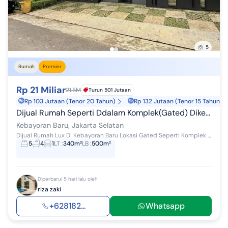
5
Rumah
Premier
Rp 21 Miliar
21.5M
Turun 501 Jutaan
Rp 103 Jutaan (Tenor 20 Tahun)
Rp 132 Jutaan (Tenor 15 Tahun)
Dijual Rumah Seperti Ddalam Komplek(Gated) Dikebayoran Baru. Luas 340M.(Fisik 360M) Rp.21 M
Kebayoran Baru, Jakarta Selatan
Dijual Rumah Lux Di Kebayoran Baru Lokasi Gated Seperti Komplek Jalan Lebar Dan Sangat Tenang Luas Tanah 340m2 (luas real tanah 360m2) Luas Ban...
5
4
1
LT
:
340m²
LB
:
500m²
Diperbarui 5 hari lalu oleh
riza zaki
+628182...
Whatsapp