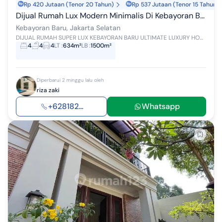
Rp 420 Jutaan (Tenor 20 Tahun)
Rp 537 Jutaan (Tenor 15 Tahun)
Dijual Rumah Lux Modern Minimalis Di Kebayoran Baru. By Alex Bayu. Luas 634m Rp 85 M Nego. Daerah Elit
Kebayoran Baru, Jakarta Selatan
DIJUAL RUMAH SUPER LUX KEBAYORAN BARU ULTIMATE LUXURY HOUSE DESIGNED BY ALEX BAYU BEST LOCATION, JALAN LEBAR Luas Tanah 634 m2 Luas Bangu...
4
4
4
LT
:
634m²
LB
:
1500m²
Diperbarui 2 minggu lalu oleh
riza zaki
+628182...
Whatsapp