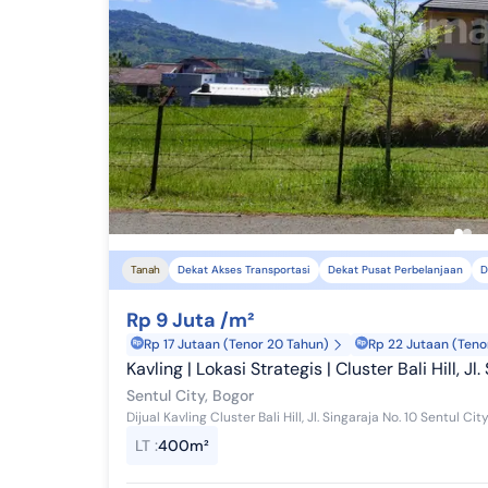
Tanah
Dekat Akses Transportasi
Dekat Pusat Perbelanjaan
D
Rp 9 Juta /m²
Rp 17 Jutaan (Tenor 20 Tahun)
Rp 22 Jutaan (Teno
Kavling | Lokasi Strategis | Cluster Bali Hill, Jl
Sentul City, Bogor
LT
:
400m²