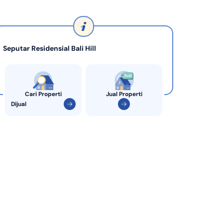
KPR Bank Sinarmas
Seputar Residensial Bali Hill
Cari Properti
Jual Properti
Dijual