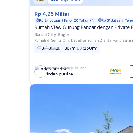
Rumah
Dekat Tempat Wisata
Rp 4,95 Miliar
Rp 24 Jutaan (Tenor 20 Tahun)
Rp 31 Jutaan (Teno
Rumah View Gunung Pancar dengan Private Pool Siap Huni Shgb
Sentul City, Bogor
3
3
2
LT
:
367m²
LB
:
250m²
Diperbarui 1 minggu lalu oleh
Indah putrina