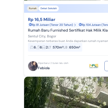
Rumah
Dekat Sekolah
Rp 16,5 Miliar
Rp 81 Jutaan (Tenor 20 Tahun)
Rp 104 Jutaan (Ten
Rumah Baru Furnished Sertifikat Hak Milik Klas
Sentul City, Bogor
6
6
2
LT
:
570m²
LB
:
650m²
Diperbarui 2 bulan lalu oleh
Febiola