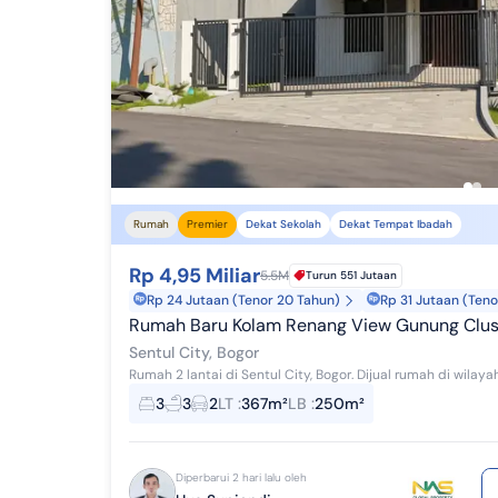
KP
Gorontalo
KP
Sulawesi Barat
KPR
Maluku
KPR
Papua Selatan
KP
Rumah
Premier
Dekat Sekolah
Dekat Tempat Ibadah
KPR
Rp 4,95 Miliar
KPR
5.5M
Turun 551 Jutaan
Rp 24 Jutaan (Tenor 20 Tahun)
Rp 31 Jutaan (Teno
KP
Rumah Baru Kolam Renang View Gunung Clust
Sentul City, Bogor
KPR
3
3
2
LT
:
367m²
LB
:
250m²
KP
KP
Diperbarui 2 hari lalu oleh
KPR