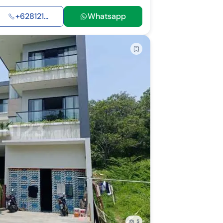
+628121...
Whatsapp
5