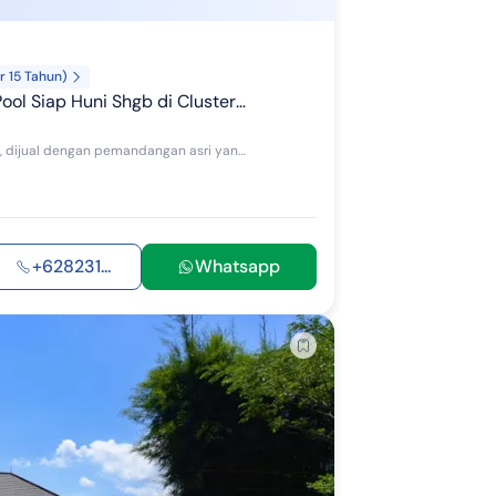
r 15 Tahun)
 di Cluster Bali Hill Sentul City Bogor
Rumah di Sentul City. Dapatkan rumah 2 lantai yang asri ini, dijual dengan pemandangan asri yang menambah nilai estetika di lingkungan hunian. Ru...
+628231...
Whatsapp