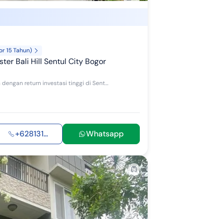
or 15 Tahun)
ter Bali Hill Sentul City Bogor
Kesempatan terbatas buat Anda dapatkan rumah nyaman dengan return investasi tinggi di Sentul City, Bogor. Rumah ini menawarkan lokasi yang strateg...
+628131...
Whatsapp