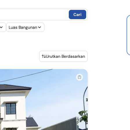
 Bank BPD Bali
Cari
R Bank Papua
Luas Bangunan
R Bank DBS
R Bank Sumut
R Bank Woori Saudara
Urutkan Berdasarkan
 BPR Lestari
 Bank Syariah Indonesia
R Bank Muamalat
R Bank Danamon Syariah
R Bank Maybank Syariah
R Bank OCBC NISP Syariah