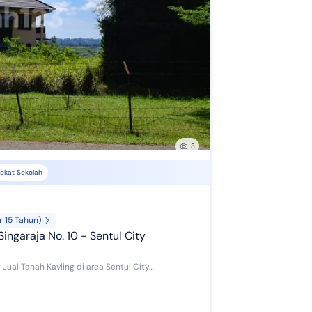
3
ekat Sekolah
r 15 Tahun)
. Singaraja No. 10 - Sentul City
Dijual Kavling Cluster Bali Hill, Jl. Singaraja No. 10 Sentul City Jual Tanah Kavling di area Sentul City. Udara bersih, sejuk dan segar. Lokasi st...