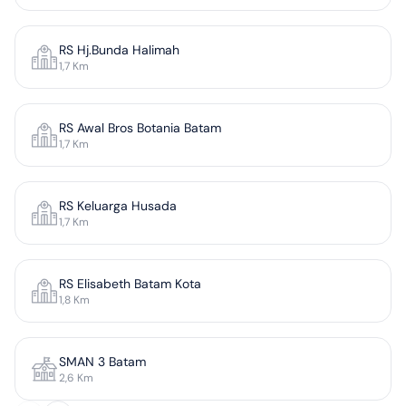
RS Hj.Bunda Halimah
1,7
Km
RS Awal Bros Botania Batam
1,7
Km
RS Keluarga Husada
1,7
Km
RS Elisabeth Batam Kota
1,8
Km
SMAN 3 Batam
2,6
Km