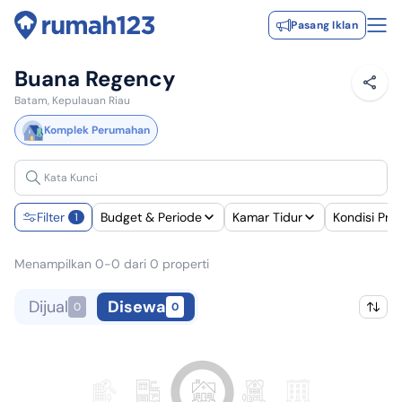
Pasang Iklan
Buana Regency
Batam, Kepulauan Riau
Komplek Perumahan
Filter
Budget & Periode
Kamar Tidur
Kondisi Pra
1
Menampilkan 0-0 dari 0 properti
Dijual
Disewa
0
0