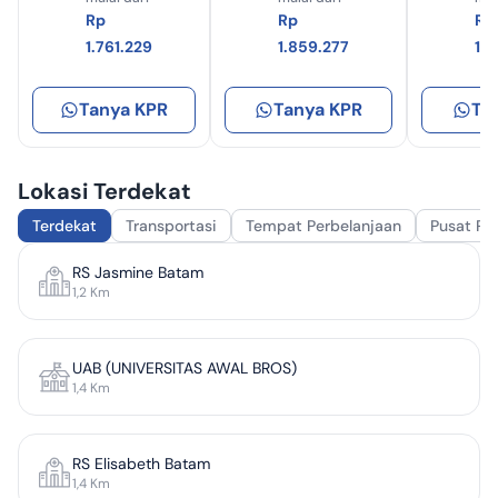
Rp
Rp
Rp
1.761.229
1.859.277
1.
Tanya KPR
Tanya KPR
Ta
Lokasi Terdekat
Terdekat
Transportasi
Tempat Perbelanjaan
Pusat Pe
RS Jasmine Batam
1,2
Km
UAB (UNIVERSITAS AWAL BROS)
1,4
Km
RS Elisabeth Batam
1,4
Km