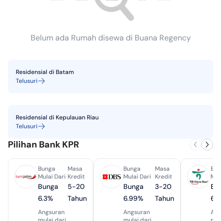
Belum ada Rumah disewa di Buana Regency
Residensial
di
Batam
Telusuri
Residensial
di
Kepulauan Riau
Telusuri
Pilihan Bank KPR
Bunga
Masa
Bunga
Masa
Bun
Mulai Dari
Kredit
Mulai Dari
Kredit
Mul
Bunga
5-20
Bunga
3-20
Bu
6.3%
Tahun
6.99%
Tahun
6.
Angsuran
Angsuran
Ang
mulai dari
mulai dari
mul