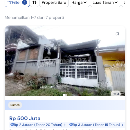
Filter
Properti Baru
Harga
Luas Tanah
Lu
1
Menampilkan 1-7 dari 7 properti
3
Rumah
Rp 500 Juta
Rp 2 Jutaan (Tenor 20 Tahun)
Rp 3 Jutaan (Tenor 15 Tahun)