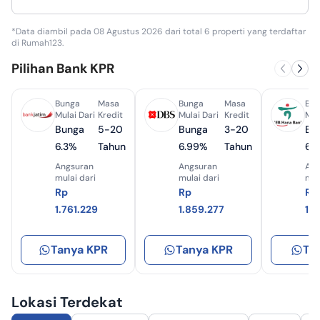
*Data diambil pada 08 Agustus 2026 dari total 6 properti yang terdaftar
di Rumah123.
Pilihan Bank KPR
Bunga
Masa
Bunga
Masa
Bun
Mulai Dari
Kredit
Mulai Dari
Kredit
Mul
Bunga
5-20
Bunga
3-20
Bu
6.3%
Tahun
6.99%
Tahun
6.
Angsuran
Angsuran
Ang
mulai dari
mulai dari
mul
Rp
Rp
Rp
1.761.229
1.859.277
1.
Tanya KPR
Tanya KPR
Ta
Lokasi Terdekat