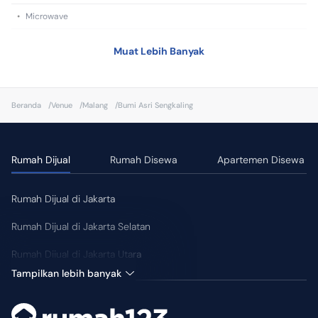
•
Microwave
•
Mesin Cuci
Muat Lebih Banyak
•
CCTV
Fasilitas Kamar
Beranda
/
Venue
/
Malang
/
Bumi Asri Sengkaling
•
WIFI/Internet
•
Microwave
Rumah Dijual
Rumah Disewa
Apartemen Disewa
•
Smart TV
•
Kompor
Rumah Dijual di Jakarta
Rumah Dijual di Jakarta Selatan
Rumah Dijual di Jakarta Utara
Tampilkan lebih banyak