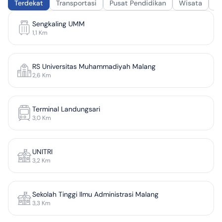
Terdekat
Transportasi
Pusat Pendidikan
Wisata
K
Sengkaling UMM
1,1
Km
RS Universitas Muhammadiyah Malang
2,6
Km
Terminal Landungsari
3,0
Km
UNITRI
3,2
Km
Sekolah Tinggi Ilmu Administrasi Malang
3,3
Km