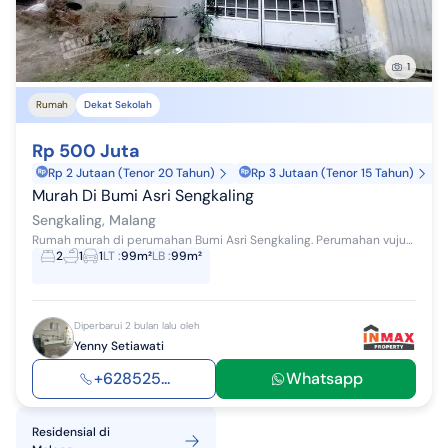
1
Rumah
Dekat Sekolah
Rp 500 Juta
Rp 2 Jutaan (Tenor 20 Tahun)
Rp 3 Jutaan (Tenor 15 Tahun)
Murah Di Bumi Asri Sengkaling
Sengkaling, Malang
Rumah murah di perumahan Bumi Asri Sengkaling. Perumahan vujup dekat dengan Universitas Muhamadyah Malang dan Unisma. Harga nego sampai deal.
2
1
1
LT
:
99m²
LB
:
99m²
Diperbarui 2 bulan lalu oleh
Yenny Setiawati
+628525...
Whatsapp
Residensial
di