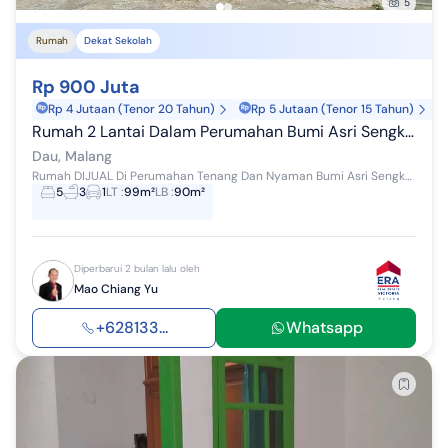
5
Rumah
Dekat Sekolah
Rp 900 Juta
Rp 4 Jutaan (Tenor 20 Tahun)
Rp 5 Jutaan (Tenor 15 Tahun)
Rumah 2 Lantai Dalam Perumahan Bumi Asri Sengkaling, Dekat Kampus Umm, Cocok Untuk Kost-kostan.
Dau, Malang
Rumah DIJUAL Di Perumahan Tenang Dan Nyaman Bumi Asri Sengkaling. Lokasi Dekat Jatim Park 3 Dan UMM Kampus 3 Tegal Gondo. Cocok Untuk Rumah Kos Kos...
5
3
1
LT
:
99m²
LB
:
90m²
Diperbarui 2 bulan lalu oleh
Mao Chiang Yu
+628133...
Whatsapp