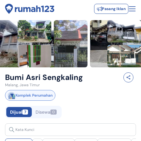
Pasang Iklan
Bumi Asri Sengkaling
Malang, Jawa Timur
Komplek Perumahan
Dijual
Disewa
7
0