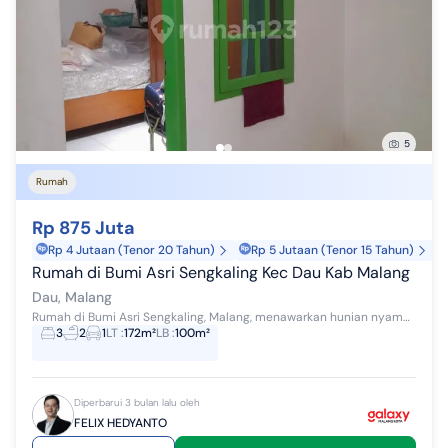
5
Rumah
Rp 875 Juta
Rp 4 Jutaan (Tenor 20 Tahun)
Rp 5 Jutaan (Tenor 15 Tahun)
Rumah di Bumi Asri Sengkaling Kec Dau Kab Malang
Dau, Malang
Rumah di Bumi Asri Sengkaling, Malang, menawarkan hunian nyaman dengan lokasi strategis. Rumah ini cocok bagi Anda yang mencari tempat tinggal siap...
3
2
1
LT
:
172m²
LB
:
100m²
Diperbarui 3 bulan lalu oleh
FELIX HEDYANTO