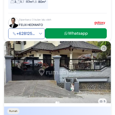
3
1
LT
:
117m²
LB
:
80m²
Diperbarui 3 bulan lalu oleh
FELIX HEDYANTO
Whatsapp
+628125...
5
Rumah