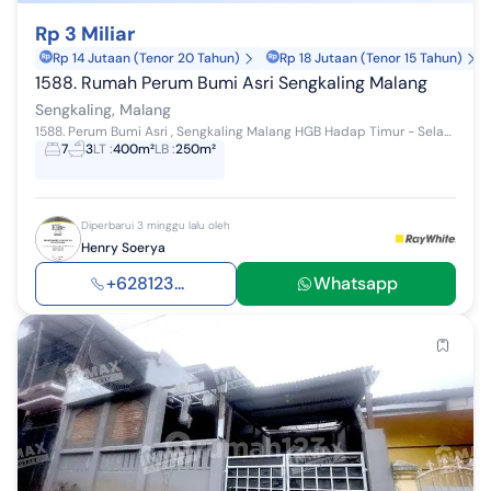
Rp 3 Miliar
Rp 14 Jutaan (Tenor 20 Tahun)
Rp 18 Jutaan (Tenor 15 Tahun)
1588. Rumah Perum Bumi Asri Sengkaling Malang
Sengkaling, Malang
1588. Perum Bumi Asri , Sengkaling Malang HGB Hadap Timur - Selatan Luas tanah 400 Luas bangunan ± 250 KT 7 KM 3 Full Furnish Halaman luas Hany...
7
3
LT
:
400m²
LB
:
250m²
Diperbarui 3 minggu lalu oleh
Henry Soerya
+628123...
Whatsapp