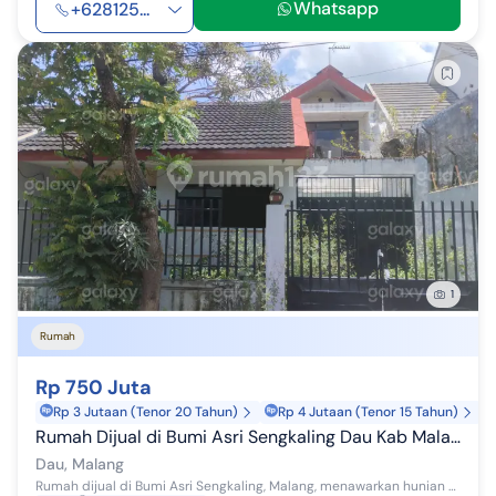
Whatsapp
+628125...
1
Rumah
Rp 750 Juta
Rp 3 Jutaan (Tenor 20 Tahun)
Rp 4 Jutaan (Tenor 15 Tahun)
Rumah Dijual di Bumi Asri Sengkaling Dau Kab Malang Gmk03952
Dau, Malang
Rumah dijual di Bumi Asri Sengkaling, Malang, menawarkan hunian nyaman dengan lokasi strategis. Properti ini cocok bagi keluarga yang mencari tempa...