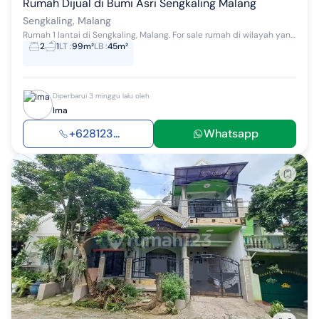
Rumah Dijual di Bumi Asri Sengkaling Malang
Sengkaling, Malang
Rumah 1 lantai di Sengkaling, Malang. For sale rumah di wilayah yang tenang dengan pemandangan Dipinggiran kota. Properti 1 lantai ini berada di l...
2
1
LT
:
99m²
LB
:
45m²
Diperbarui 3 minggu lalu oleh
Ima
+628123...
Whatsapp