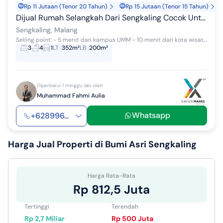
Rp 11 Jutaan (Tenor 20 Tahun)
Rp 15 Jutaan (Tenor 15 Tahun)
Dijual Rumah Selangkah Dari Sengkaling Cocok Untuk Hunian 
Sengkaling, Malang
Selling point: - 5 menit dari kampus UMM - 10 menit dari kota wisata batu - one gate system - row jalan lebar
3
4
1
LT
:
352m²
LB
:
200m²
Diperbarui 1 minggu lalu oleh
Muhammad Fahmi Aulia
Whatsapp
+628996...
Harga Jual
Properti di Bumi Asri Sengkaling
Harga Rata-Rata
Rp 812,5 Juta
Tertinggi
Terendah
Rp 2,7 Miliar
Rp 500 Juta