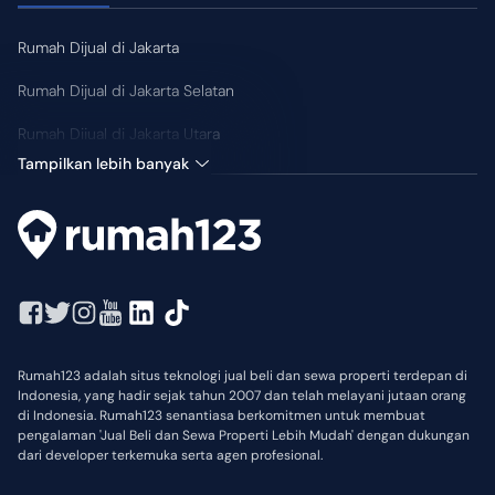
•
Toiletries
Rumah Dijual di Jakarta
Fasilitas Kamar
Rumah Dijual di Jakarta Selatan
•
WIFI/Internet
Rumah Dijual di Jakarta Utara
•
Ruang Kerja
Tampilkan lebih banyak
•
Kulkas
•
Microwave
•
Sarapan
•
Smart TV
•
Mesin Cuci
Rumah123 adalah situs teknologi jual beli dan sewa properti terdepan di
•
CCTV
Indonesia, yang hadir sejak tahun 2007 dan telah melayani jutaan orang
di Indonesia. Rumah123 senantiasa berkomitmen untuk membuat
pengalaman 'Jual Beli dan Sewa Properti Lebih Mudah' dengan dukungan
dari developer terkemuka serta agen profesional.