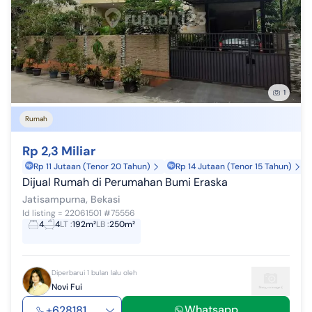
1
Rumah
Rp 2,3 Miliar
Rp 11 Jutaan (Tenor 20 Tahun)
Rp 14 Jutaan (Tenor 15 Tahun)
Dijual Rumah di Perumahan Bumi Eraska
Jatisampurna, Bekasi
Id listing = 22061501 #75556
4
4
LT
:
192m²
LB
:
250m²
Diperbarui 1 bulan lalu oleh
Novi Fui
Whatsapp
+628181...