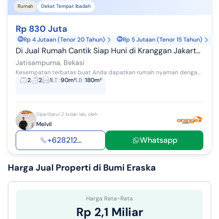
Rumah
Dekat Tempat Ibadah
Rp 830 Juta
Rp 4 Jutaan (Tenor 20 Tahun)
Rp 5 Jutaan (Tenor 15 Tahun)
Di Jual Rumah Cantik Siap Huni di Kranggan Jakarta Timur
Jatisampurna, Bekasi
Kesempatan terbatas buat Anda dapatkan rumah nyaman dengan return investasi tinggi di Jatisampurna, Bekasi. Rumah ini menawarkan kelengkapan fasil...
2
2
1
LT
:
90m²
LB
:
180m²
Diperbarui 2 bulan lalu oleh
Melvil
+628212...
Whatsapp
Harga Jual
Properti di Bumi Eraska
Harga Rata-Rata
Rp 2,1 Miliar