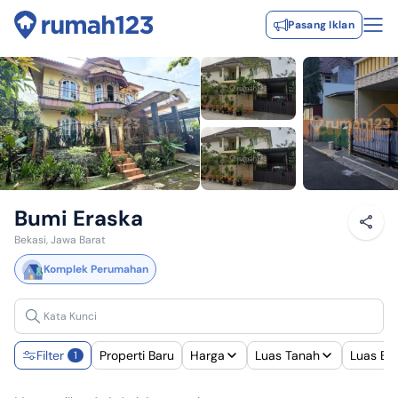
Pasang Iklan
Bumi Eraska
Bekasi, Jawa Barat
Komplek Perumahan
Filter
Properti Baru
Harga
Luas Tanah
Luas Ba
1