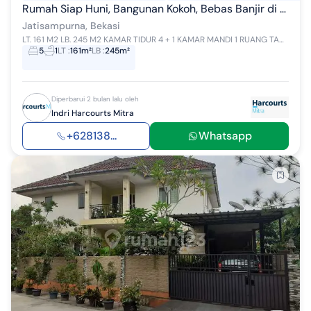
Rumah Siap Huni, Bangunan Kokoh, Bebas Banjir di Bumi Eraska - (Ar)
Jatisampurna, Bekasi
LT. 161 M2 LB. 245 M2 KAMAR TIDUR 4 + 1 KAMAR MANDI 1 RUANG TAMU 1 RUANG MAKAN 1 RUANG KELUARGA 1 DAPUR/PANTRY 1 TERAS/TAMAN 1 GARASI/CAR P...
5
1
LT
:
161m²
LB
:
245m²
Diperbarui 2 bulan lalu oleh
Indri Harcourts Mitra
+628138...
Whatsapp