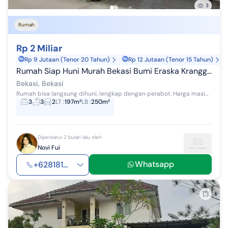
3
Rumah
Rp 2 Miliar
Rp 9 Jutaan (Tenor 20 Tahun)
Rp 12 Jutaan (Tenor 15 Tahun)
Rumah Siap Huni Murah Bekasi Bumi Eraska Kranggan
Bekasi, Bekasi
Rumah bisa langsung dihuni, lengkap dengan perabot. Harga masih nego sampai deal. Bisa cash ataupun KPR akan dibantu sampai tuntas. Lokasi rumah as...
3
3
2
LT
:
197m²
LB
:
250m²
Diperbarui 2 bulan lalu oleh
Novi Fui
Whatsapp
+628181...