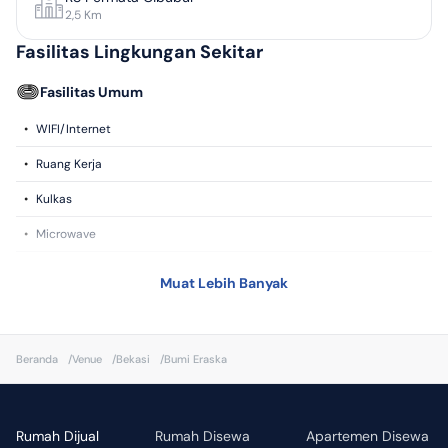
2,5
Km
Fasilitas Lingkungan Sekitar
Fasilitas Umum
•
WIFI/Internet
•
Ruang Kerja
•
Kulkas
•
Microwave
•
Sarapan
Muat Lebih Banyak
•
Smart TV
•
Mesin Cuci
Beranda
/
Venue
/
Bekasi
/
Bumi Eraska
•
Dapur
•
Kompor
Rumah Dijual
Rumah Disewa
Apartemen Disewa
•
CCTV