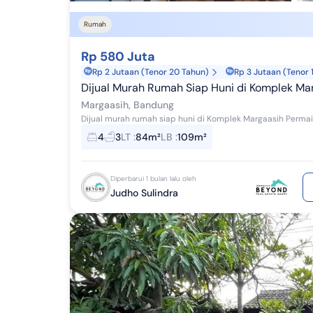
Rumah
Rp 580 Juta
Rp 2 Jutaan (Tenor 20 Tahun)
Rp 3 Jutaan (Tenor 
Dijual Murah Rumah Siap Huni di Komplek Ma
Margaasih, Bandung
4
3
LT
:
84m²
LB
:
109m²
Diperbarui 1 bulan lalu oleh
Judho Sulindra