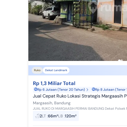
Ruko
Dekat Landmark
Rp 1,3 Miliar Total
Rp 6 Jutaan (Tenor 20 Tahun)
Rp 8 Jutaan (Tenor 
Jual Cepat Ruko Lokasi Strategis Margaasih Permai Bandung Dekat Smpn 1 Margaasih, Dekat Polsek, Dekat Lamargas
Margaasih, Bandung
2
LT
:
66m²
LB
:
120m²