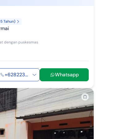
15 Tahun)
rmai
kat dengan puskesmas
+628223...
Whatsapp