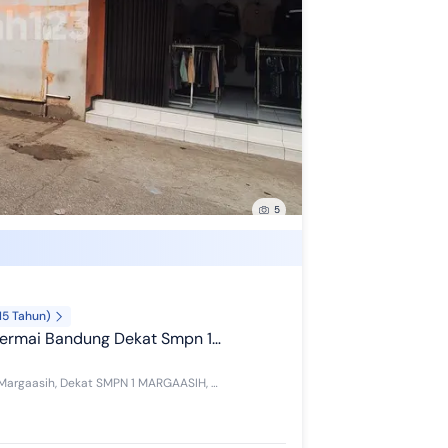
5
15 Tahun)
, Dekat Perum Lagadar Cocok untuk Office, Bank, Toko Grosir, Beras, Dll
JUAL RUKO DI MARGAASIH PERMAI BANDUNG Dekat Polsek Margaasih, Dekat SMPN 1 MARGAASIH, Dekat perumahan Lagadar, dll Cocok Untuk Rumah Tinggal, ruma...