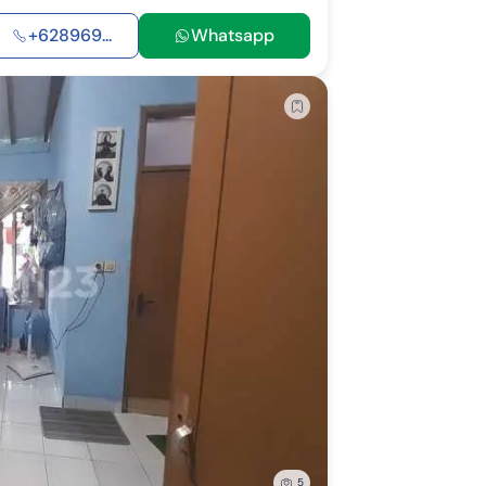
+628969...
Whatsapp
5