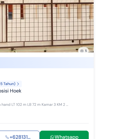
R Bank BTN Syariah
R Bank CIMB Niaga Syariah
 Bank Mandiri Syariah
 Bank BNI Syariah
5
R Bank BCA Syariah
 Bank BJB Syariah
 Bank Jatim Syariah
15 Tahun)
R Bank Mega Syariah
sisi Hoek
 Bank Panin Dubai Syariah
FOR SELL Rumah Perum Margaasih Permai Sertifikat SHM on hand LT 102 m LB 72 m Kamar 3 KM 2 Listrik 1300 watt Air Artesis Warga Carport 2 Hadap Ti...
R Dana Syariah
R Bank Sinarmas
+628131...
Whatsapp
 Bank DKI