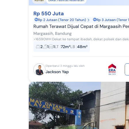
Rumah
Dekat Fasilitas Kesehatan
Rp 550 Juta
Rp 2 Jutaan (Tenor 20 Tahun)
Rp 3 Jutaan (Tenor 
Rumah Terawat Dijual Cepat di Margaasih Pe
Margaasih, Bandung
>16590WH Dekat ke tempat ibadah, dekat polsek dan de
2
1
1
LT
:
72m²
LB
:
48m²
Diperbarui 3 minggu lalu oleh
Jackson Yap