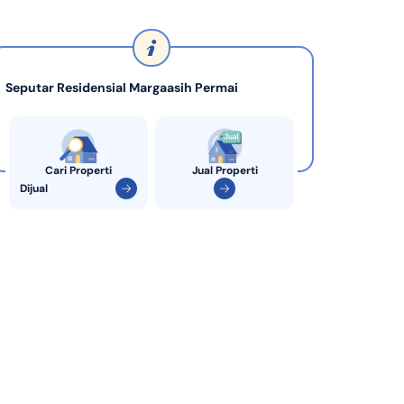
di Indonesia
KPR Bank Sinarmas
Seputar Residensial Margaasih Permai
Cari Properti
Jual Properti
Dijual