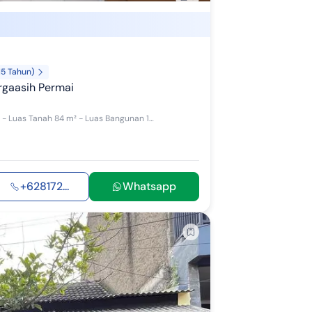
15 Tahun)
rgaasih Permai
Dijual murah rumah siap huni di Komplek Margaasih Permai - Luas Tanah 84 m² - Luas Bangunan 109 m² - 3 lantai - 4 kamar tidur - 3 kamar mandi L...
+628172...
Whatsapp