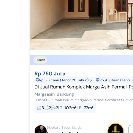
KP
Sulawesi Tenggara
Kalimantan Selatan
KP
Aceh
KPR
Kalimantan Tengah
KPR
Others
KP
Kalimantan Utara
Rumah
KPR
Papua Barat
Rp 750 Juta
KPR
Rp 3 Jutaan (Tenor 20 Tahun)
Rp 4 Jutaan (Tenor 
Sulawesi Tengah
KP
Di Jual Rumah Komplek Marga Asih Permai, Po
Margaasih, Bandung
Gorontalo
KPR
3
2
2
LT
:
102m²
LB
:
72m²
KP
Sulawesi Barat
KP
Maluku
Diperbarui 1 bulan lalu oleh
KPR