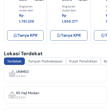
Angsuran
Angsuran
Ang
mulai dari
mulai dari
mul
Rp
Rp
Rp
1.761.229
1.859.277
1.
Tanya KPR
Tanya KPR
Ta
Lokasi Terdekat
Terdekat
Tempat Perbelanjaan
Pusat Pendidikan
Kes
UNIMED
0,4
Km
RS Haji Medan
0,5
Km