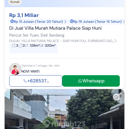
Rumah
Rp 3,1 Miliar
Rp 15 Jutaan (Tenor 20 Tahun)
Rp 19 Jutaan (Tenor 15 Tahun)
Di Jual Villa Murah Mutiara Palace Siap Huni
Percut Sei Tuan, Deli Serdang
DIJUAL VILLA MUTIARA PALACE - SIAP HUNI FULL FURNISHED (AD_72) Villa 2,5 tingkat di kawasan Mutiara Palace, lingkungan nyaman dan eksklusif. Kondis...
3
2
LT
:
128m²
LB
:
320m²
Diperbarui 1 minggu lalu oleh
NOVI YANTI
+628537...
Whatsapp