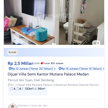
5
Rumah
Rp 2,5 Miliar
2.6M
Turun 100 Jutaan
Rp 12 Jutaan (Tenor 20 Tahun)
Rp 15 Jutaan (Tenor 15 Tahun)
Dijual Villa Semi Kantor Mutiara Palace Medan
Percut Sei Tuan, Deli Serdang
☝️SC_1 Dijual Villa Mutiara Palace Jl.Selamat Ketaren Daerah Pancing / Jl.William Iskandar LT : 6 x 20 LB : 6 x 16 Siap Huni 3 1/2 lantai K...
4
4
LT
:
120m²
LB
:
96m²
Diperbarui 1 bulan lalu oleh