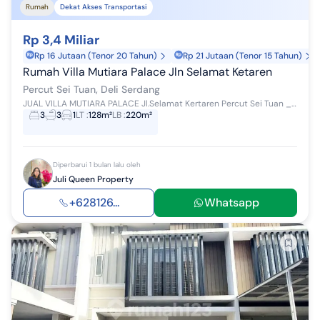
Rumah
Dekat Akses Transportasi
Rp 3,4 Miliar
Rp 16 Jutaan (Tenor 20 Tahun)
Rp 21 Jutaan (Tenor 15 Tahun)
Rumah Villa Mutiara Palace Jln Selamat Ketaren
Percut Sei Tuan, Deli Serdang
JUAL VILLA MUTIARA PALACE Jl.Selamat Kertaren Percut Sei Tuan ______________________ Jual : 3.400.000.000 ______________________ Spesifikasi: ...
3
3
1
LT
:
128m²
LB
:
220m²
Diperbarui 1 bulan lalu oleh
Juli Queen Property
+628126...
Whatsapp