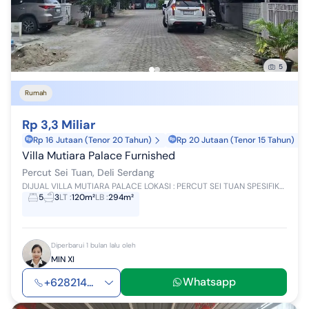
5
Rumah
Rp 3,3 Miliar
Rp 16 Jutaan (Tenor 20 Tahun)
Rp 20 Jutaan (Tenor 15 Tahun)
Villa Mutiara Palace Furnished
Percut Sei Tuan, Deli Serdang
DIJUAL VILLA MUTIARA PALACE LOKASI : PERCUT SEI TUAN SPESIFIKASI Tipe : Villa Kondisi : Siap Huni Luas Tanah : 6 x 20 Luas Bangunan : 6 x 14 Lant...
5
3
LT
:
120m²
LB
:
294m²
Diperbarui 1 bulan lalu oleh
MIN XI
Whatsapp
+628214...