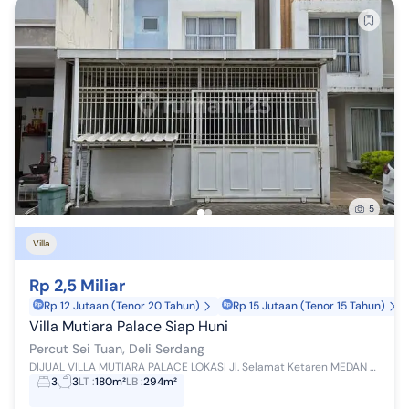
5
Villa
Rp 2,5 Miliar
Rp 12 Jutaan (Tenor 20 Tahun)
Rp 15 Jutaan (Tenor 15 Tahun)
Villa Mutiara Palace Siap Huni
Percut Sei Tuan, Deli Serdang
DIJUAL VILLA MUTIARA PALACE LOKASI Jl. Selamat Ketaren MEDAN SPESIFIKASI Tipe : villa Kondisi : siap huni da...
3
3
LT
:
180m²
LB
:
294m²