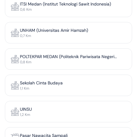
ITSI Medan (Institut Teknologi Sawit Indonesia)
0,6
Km
UNHAM (Universitas Amir Hamzah)
0,7
Km
POLTEKPAR MEDAN (Politeknik Pariwisata Negeri
0,8
Km
Medan)
Sekolah Cinta Budaya
1,1
Km
UINSU
1,2
Km
Pasar Nawacita Sampali