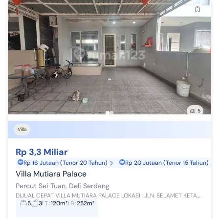
5
Villa
Rp 3,3 Miliar
Rp 16 Jutaan (Tenor 20 Tahun)
Rp 20 Jutaan (Tenor 15 Tahun)
Villa Mutiara Palace
Percut Sei Tuan, Deli Serdang
DIJUAL CEPAT VILLA MUTIARA PALACE LOKASI : JLN. SELAMET KETAREN PERCUT SEI TUAN SPESIFIKASI Tipe : Villa Kondisi : Siap Huni Luas Tanah : 6 x 20...
5
3
LT
:
120m²
LB
:
252m²