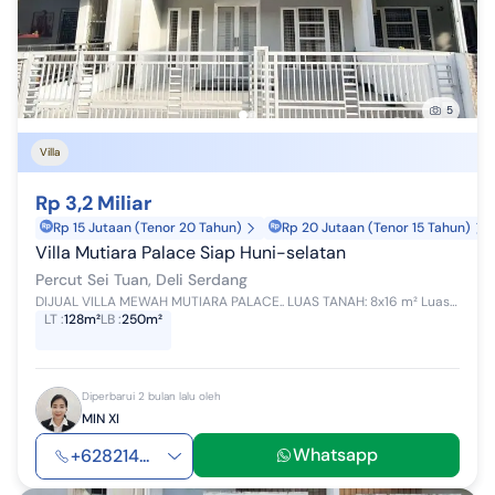
5
Villa
Rp 3,2 Miliar
Rp 15 Jutaan (Tenor 20 Tahun)
Rp 20 Jutaan (Tenor 15 Tahun)
Villa Mutiara Palace Siap Huni-selatan
Percut Sei Tuan, Deli Serdang
DIJUAL VILLA MEWAH MUTIARA PALACE.. LUAS TANAH: 8x16 m² Luas Bangunan: 250 m² Lantai : 3 TKT 4 kamar tidur 4 kamar mandi Hadap : Selatan Listri...
LT
:
128m²
LB
:
250m²
Diperbarui 2 bulan lalu oleh
MIN XI
Whatsapp
+628214...