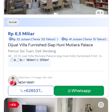
5
Rumah
Rp 6,5 Miliar
Rp 32 Jutaan (Tenor 20 Tahun)
Rp 41 Jutaan (Tenor 15 Tahun)
Dijual Villa Furnished Siap Huni Mutiara Palace
Percut Sei Tuan, Deli Serdang
AE_32 Di Jual Villa Mutiara Palace siap huni fully furnished 3 tkt : Uk. 10x19m K. Tidur 6 K. Mandi 6 AC 9 unit Tangki air 1500ltr Solar tuff Kitc...
6
6
LT
:
190m²
LB
:
570m²
Diperbarui 3 minggu lalu oleh
NOVI YANTI
+628537...
Whatsapp
-4%