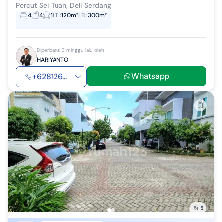
Percut Sei Tuan, Deli Serdang
4
4
1
LT
:
120m²
LB
:
300m²
Diperbarui 3 minggu lalu oleh
HARIYANTO
Whatsapp
+628126...
5