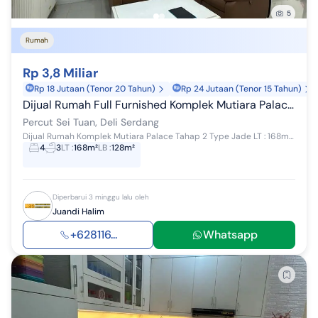
5
Rumah
Rp 3,8 Miliar
Rp 18 Jutaan (Tenor 20 Tahun)
Rp 24 Jutaan (Tenor 15 Tahun)
Dijual Rumah Full Furnished Komplek Mutiara Palace Tahap 2 Type Jade
Percut Sei Tuan, Deli Serdang
Dijual Rumah Komplek Mutiara Palace Tahap 2 Type Jade LT : 168m2 LB : 8 x 16m 3 Tingkat Kondisi Siap Huni Full Furnished 4+2 Kamar Tidur 3 Kamar M...
4
3
LT
:
168m²
LB
:
128m²
Diperbarui 3 minggu lalu oleh
Juandi Halim
+628116...
Whatsapp