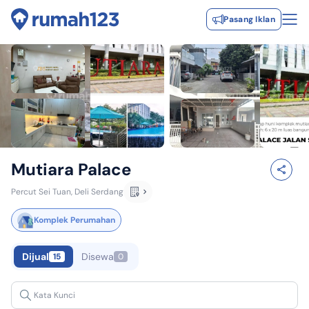
Pasang Iklan
Mutiara Palace
Percut Sei Tuan, Deli Serdang
Komplek Perumahan
Dijual
Disewa
15
0