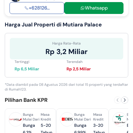
+628126...
Whatsapp
Harga Jual
Properti di Mutiara Palace
Harga Rata-Rata
Rp 3,2 Miliar
Tertinggi
Terendah
Rp 6,5 Miliar
Rp 2,5 Miliar
*Data diambil pada 08 Agustus 2026 dari total 15 properti yang terdaftar
di Rumah123.
Pilihan Bank KPR
Bunga
Masa
Bunga
Masa
Bun
Mulai Dari
Kredit
Mulai Dari
Kredit
Mul
Bunga
5-20
Bunga
3-20
Bu
6.3%
Tahun
6.99%
Tahun
6.