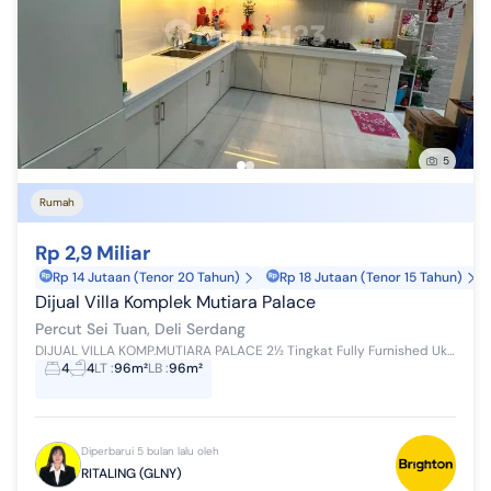
5
Rumah
Rp 2,9 Miliar
Rp 14 Jutaan (Tenor 20 Tahun)
Rp 18 Jutaan (Tenor 15 Tahun)
Dijual Villa Komplek Mutiara Palace
Percut Sei Tuan, Deli Serdang
DIJUAL VILLA KOMP.MUTIARA PALACE 2½ Tingkat Fully Furnished Ukuran : 6 x 16 m² K.Tidur : 4 unit K.Mandi : 4 unit Surat : SHM Harga : 2,9M Nego
4
4
LT
:
96m²
LB
:
96m²
Diperbarui 5 bulan lalu oleh
RITALING (GLNY)