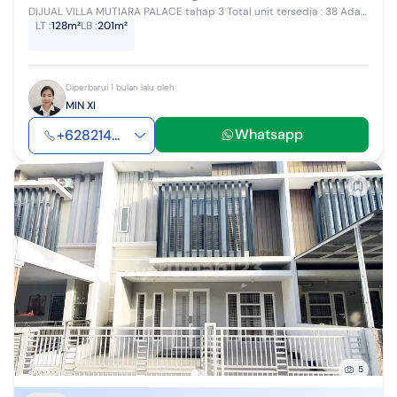
DIJUAL VILLA MUTIARA PALACE tahap 3 Total unit tersedia : 38 Ada 3 type unit tersedia Type Jade 9 unit ( Blok GG) vLuas Tanah (128): 8x16 vLuas...
LT
:
128m²
LB
:
201m²
Diperbarui 1 bulan lalu oleh
MIN XI
Whatsapp
+628214...
5