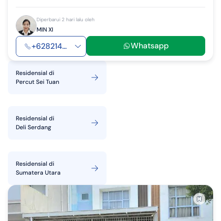
Diperbarui 2 hari lalu oleh
MIN XI
Whatsapp
+628214...
Residensial
di
Percut Sei Tuan
Residensial
di
Deli Serdang
Residensial
di
Sumatera Utara