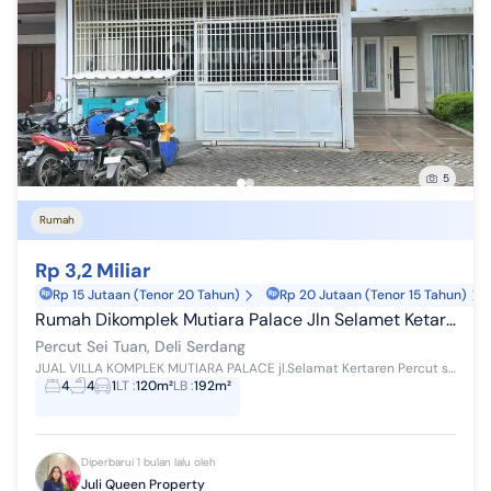
5
Rumah
Rp 3,2 Miliar
Rp 15 Jutaan (Tenor 20 Tahun)
Rp 20 Jutaan (Tenor 15 Tahun)
Rumah Dikomplek Mutiara Palace Jln Selamet Ketaren
Percut Sei Tuan, Deli Serdang
JUAL VILLA KOMPLEK MUTIARA PALACE jl.Selamat Kertaren Percut sei tuan-pancing ______________________________ Harga : 3.200.000.000 nego _________...
4
4
1
LT
:
120m²
LB
:
192m²
Diperbarui 1 bulan lalu oleh
Juli Queen Property