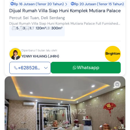
Rp 16 Jutaan (Tenor 20 Tahun)
Rp 20 Jutaan (Tenor 15 Tahun)
Dijual Rumah Villa Siap Huni Komplek Mutiara Palace
Percut Sei Tuan, Deli Serdang
Dijual Rumah Villa Siap Huni Komplek Mutiara Palace Full Furnished Spesifikasi: Luas Tanah: 6 x 20 m Luas Bangunan: 6 x 15 m Jumlah Lantai: 3,5 t...
5
3
1
LT
:
120m²
LB
:
300m²
Diperbarui 1 bulan lalu oleh
YENNY KHUANG (JHRH)
Whatsapp
+628526...