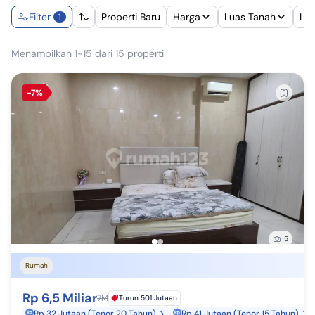
Filter
Properti Baru
Harga
Luas Tanah
Lu
1
Menampilkan 1-15 dari 15 properti
-7%
5
Rumah
Rp 6,5 Miliar
7M
Turun 501 Jutaan
Rp 32 Jutaan (Tenor 20 Tahun)
Rp 41 Jutaan (Tenor 15 Tahun)