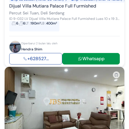
Dijual Villa Mutiara Palace Full Furmished
Percut Sei Tuan, Deli Serdang
ID 9-032 LV Dijual Villa Mutiara Palace Full Furmished Luas 10 x 19 3 tingkat Hadap Utara 6 Kamar Tidur 6 Kamar mandi SHM Fasilitas AC 9 unit Ta...
6
6
LT
:
190m²
LB
:
400m²
Diperbarui 2 bulan lalu oleh
Hendra Shim
+628527...
Whatsapp