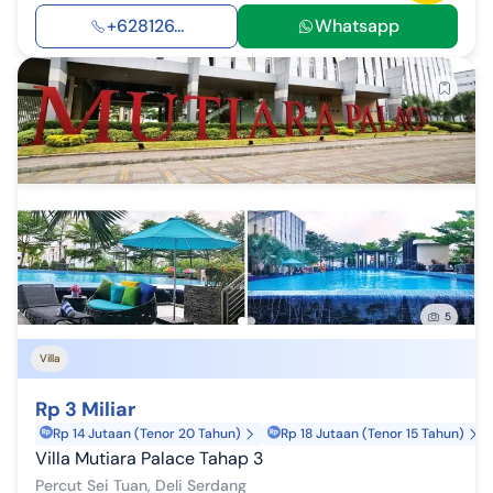
+628126...
Whatsapp
5
Villa
Rp 3 Miliar
Rp 14 Jutaan (Tenor 20 Tahun)
Rp 18 Jutaan (Tenor 15 Tahun)
Villa Mutiara Palace Tahap 3
Percut Sei Tuan, Deli Serdang