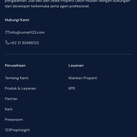
pengalaman 'Jual Beli dan Sewa Properti Lebih Mudah' dengan dukungan
dari developer terkemuka serta agen profesional.
Hubungi Kami
info@rumah123.com
+62 21 30496123
Perusahaan
Layanan
Tentang Kami
Iklankan Properti
Produk & Layanan
KPR
Partner
Karir
Pressroom
123PropInsight