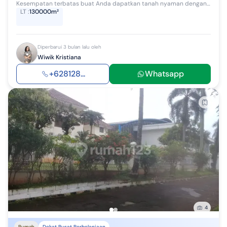
Kesempatan terbatas buat Anda dapatkan tanah nyaman dengan return investasi tinggi di Cikeas, Bogor. Tanah ini menawarkan kelengkapan fasilitas se...
LT
:
130000m²
Diperbarui 3 bulan lalu oleh
Wiwik Kristiana
+628128...
Whatsapp
4
Rumah
Dekat Pusat Perbelanjaan