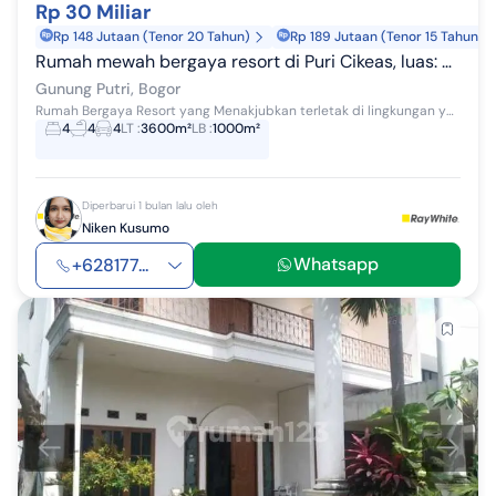
Rp 30 Miliar
Rp 148 Jutaan (Tenor 20 Tahun)
Rp 189 Jutaan (Tenor 15 Tahun)
Rumah mewah bergaya resort di Puri Cikeas, luas: 3600 m2,  design interior oleh arsitektur kenamaan Hadi Prana, halaman  luas, akses tol 10 menit
Gunung Putri, Bogor
Rumah Bergaya Resort yang Menakjubkan terletak di lingkungan yang tenang di Puri Cikeas, berada di dalam satu komplek hunian Presiden RI ke 6. Pr...
4
4
4
LT
:
3600m²
LB
:
1000m²
Diperbarui 1 bulan lalu oleh
Niken Kusumo
Whatsapp
+628177...