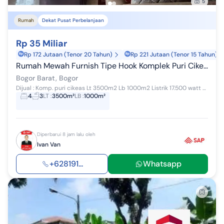
5
Rumah
Dekat Pusat Perbelanjaan
Rp 35 Miliar
Rp 172 Jutaan (Tenor 20 Tahun)
Rp 221 Jutaan (Tenor 15 Tahun)
Rumah Mewah Furnish Tipe Hook Komplek Puri Cikeas
Bogor Barat, Bogor
Dijual : Komp. puri cikeas Lt 3500m2 Lb 1000m2 Listrik 17.500 watt Ktdr 4 Km 3 Air jetpump Shm Hoek Furnish sebagian yang nempel Harga : 35m nego
4
3
LT
:
3500m²
LB
:
1000m²
Diperbarui 8 jam lalu oleh
Ivan Van
+628191...
Whatsapp