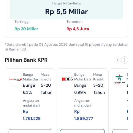
Harga Rata-Rata
Rp 5,5 Miliar
Tertinggi
Terendah
Rp 30 Miliar
Rp 4,5 Juta
*Data diambil pada 08 Agustus 2026 dari total 15 properti yang terdaftar
di Rumah123.
Pilihan Bank KPR
Bunga
Masa
Bunga
Masa
Bun
Mulai Dari
Kredit
Mulai Dari
Kredit
Mul
Bunga
5-20
Bunga
3-20
Bu
6.3%
Tahun
6.99%
Tahun
6.
Angsuran
Angsuran
Ang
mulai dari
mulai dari
mul
Rp
Rp
Rp
1.761.229
1.859.277
1.