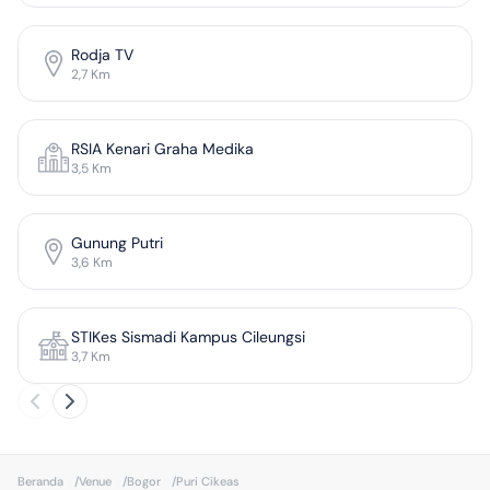
Rodja TV
2,7
Km
RSIA Kenari Graha Medika
3,5
Km
Gunung Putri
3,6
Km
STIKes Sismadi Kampus Cileungsi
3,7
Km
Beranda
/
Venue
/
Bogor
/
Puri Cikeas