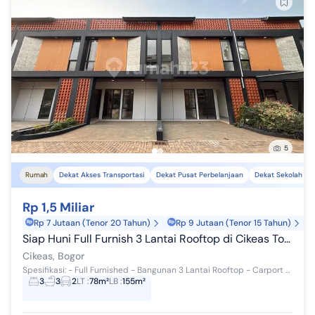
5
Rumah
Dekat Akses Transportasi
Dekat Pusat Perbelanjaan
Dekat Sekolah
Rp 1,5 Miliar
Rp 7 Jutaan (Tenor 20 Tahun)
Rp 9 Jutaan (Tenor 15 Tahun)
Siap Huni Full Furnish 3 Lantai Rooftop di Cikeas Tol Cimanggis
Cikeas, Bogor
Spesifikasi: - Full Furnished - Bangunan 3 Lantai Rooftop - Carport 2 mobil - Konsep open space - Dapur + Backyard - Kamar tidur tamu/orang tua - D...
3
3
2
LT
:
78m²
LB
:
155m²