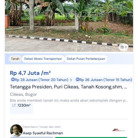
1
Tanah
Dekat Akses Transportasi
Dekat Pusat Perbelanjaan
Rp 4,7 Juta /m²
Rp 28 Jutaan (Tenor 20 Tahun)
Rp 36 Jutaan (Tenor 15 Tahun)
Tetangga Presiden, Puri Cikeas, Tanah Kosong,shm, 1230 M2
Cikeas, Bogor
Bila anda membeli tanah ini, maka anda akan sekomplek dengan presiden SBY, akses toll sangat mudah, aman, tenang, dan mudah di capai, belilah,hgafd...
LT
:
1230m²
Diperbarui 1 bulan lalu oleh
Asep Syaeful Rachman