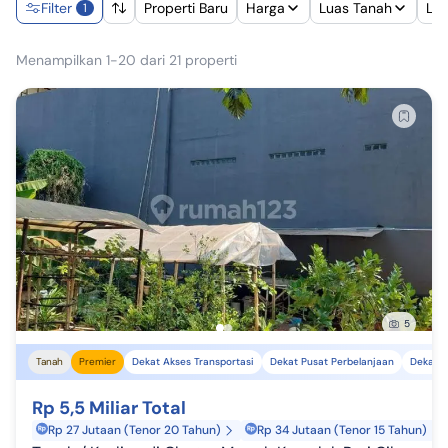
Filter
Properti Baru
Harga
Luas Tanah
Lu
1
Menampilkan 1-20 dari 21 properti
5
Tanah
Premier
Dekat Akses Transportasi
Dekat Pusat Perbelanjaan
Dekat S
Rp 5,5 Miliar Total
Rp 27 Jutaan (Tenor 20 Tahun)
Rp 34 Jutaan (Tenor 15 Tahun)