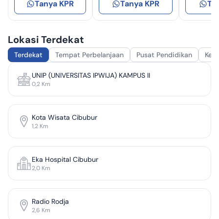
Tanya KPR
Tanya KPR
Ta
Lokasi Terdekat
Terdekat
Tempat Perbelanjaan
Pusat Pendidikan
Kes
UNIP (UNIVERSITAS IPWIJA) KAMPUS II
0,2
Km
Kota Wisata Cibubur
1,2
Km
Eka Hospital Cibubur
2,0
Km
Radio Rodja
2,6
Km