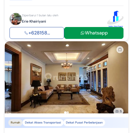
Diperbarui 1 bulan lalu oleh
Erie Khairiyani
+628158...
Whatsapp
5
Rumah
Dekat Akses Transportasi
Dekat Pusat Perbelanjaan