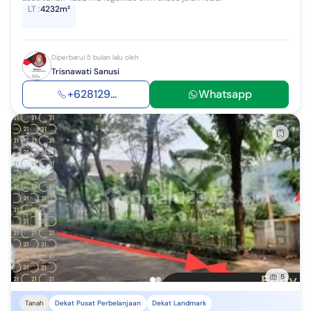
LT
:
4232m²
Diperbarui 5 bulan lalu oleh
Trisnawati Sanusi
+628129...
Whatsapp
5
Tanah
Dekat Pusat Perbelanjaan
Dekat Landmark