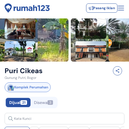
Pasang Iklan
Puri Cikeas
Gunung Putri, Bogor
Komplek Perumahan
Dijual
Disewa
21
3