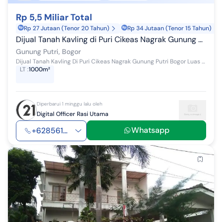
Rp 5,5 Miliar Total
Rp 27 Jutaan (Tenor 20 Tahun)
Rp 34 Jutaan (Tenor 15 Tahun)
Dijual Tanah Kavling di Puri Cikeas Nagrak Gunung Putri Bogor
Gunung Putri, Bogor
Dijual Tanah Kavling Di Puri Cikeas Nagrak Gunung Putri Bogor Luas Tanah = 1000 m2 Lebar = 25 Meter Panjang = 40 Meter Harga Nego Sertipikat = Hak...
LT
:
1000m²
Diperbarui 1 minggu lalu oleh
Digital Officer Rasi Utama
Whatsapp
+628561...