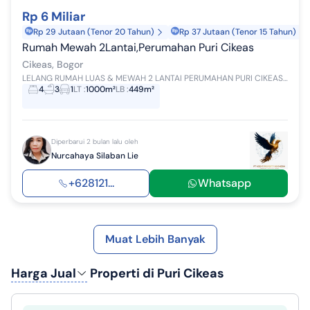
Rp 6 Miliar
Rp 29 Jutaan (Tenor 20 Tahun)
Rp 37 Jutaan (Tenor 15 Tahun)
Rumah Mewah 2Lantai,Perumahan Puri Cikeas
Cikeas, Bogor
LELANG RUMAH LUAS & MEWAH 2 LANTAI PERUMAHAN PURI CIKEAS KAB BOGOR HARGA PASARAN : 8 M Kawasan Cikeas - Cibubur (perbatasan Bogor & Jakarta Ti...
4
3
1
LT
:
1000m²
LB
:
449m²
Diperbarui 2 bulan lalu oleh
Nurcahaya Silaban Lie
+628121...
Whatsapp
Muat Lebih Banyak
Harga Jual
Properti di Puri Cikeas