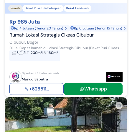
Rumah
Dekat Pusat Perbelanjaan
Dekat Landmark
Rp 985 Juta
Rp 4 Jutaan (Tenor 20 Tahun)
Rp 6 Jutaan (Tenor 15 Tahun)
Rumah Lokasi Strategis Cikeas Cibubur
Cibubur, Bogor
Dijual Cepat Rumah di Lokasi Strategis Cibubur (Dekat Puri Cikeas dan Kota Wisata Cibubur) SPESIFIKASI Kamar tidur: 3 Kamar mandi: 3 (Setiap kama...
3
2
LT
:
200m²
LB
:
160m²
Diperbarui 2 bulan lalu oleh
Mas'ud Saputra
+628511...
Whatsapp