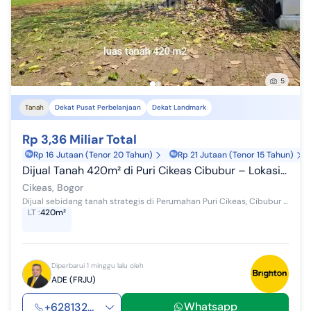
5
Tanah
Dekat Pusat Perbelanjaan
Dekat Landmark
Rp 3,36 Miliar Total
Rp 16 Jutaan (Tenor 20 Tahun)
Rp 21 Jutaan (Tenor 15 Tahun)
Dijual Tanah 420m² di Puri Cikeas Cibubur – Lokasi Strategis Dekat Rumah Pak SBY & Sekolah Alam, SHM, Siap Bangun
Cikeas, Bogor
Dijual sebidang tanah strategis di Perumahan Puri Cikeas, Cibubur – Gunung Putri, Kabupaten Bogor. Lokasi premium dan eksklusif, bersebelahan lan...
LT
:
420m²
Diperbarui 1 minggu lalu oleh
ADE (FRJU)
Whatsapp
+628132...