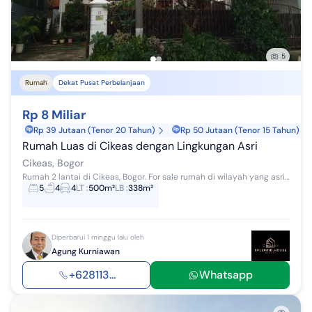
5
Rumah
Dekat Pusat Perbelanjaan
Rp 8 Miliar
Rp 39 Jutaan (Tenor 20 Tahun)
Rp 50 Jutaan (Tenor 15 Tahun)
Rumah Luas di Cikeas dengan Lingkungan Asri
Cikeas, Bogor
Rumah 2 lantai di Cikeas, Bogor. For sale rumah di wilayah yang asri. Properti 2 lantai ini berada di lingkungan strategis. Kategorinya adalah se...
5
4
4
LT
:
500m²
LB
:
338m²
Diperbarui 1 minggu lalu oleh
Agung Kurniawan
+628113...
Whatsapp