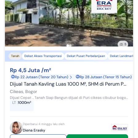
5
Tanah
Dekat Akses Transportasi
Dekat Pusat Perbelanjaan
Dekat Landmark
Rp 4,5 Juta /m²
Rp 22 Jutaan (Tenor 20 Tahun)
Rp 28 Jutaan (Tenor 15 Tahun)
Dijual Tanah Kavling Luas 1000 M², SHM di Perum Puri Cikeas
Cikeas, Bogor
Dijual Cepat .. Tanah Siap Bangun dijual di Puri cikeas cibubur bogor Detail: Luas tanah 1000 m² Shm Bentuk tanah kotak Hadap timur Lingkungan ...
LT
:
1000m²
Diperbarui 4 minggu lalu oleh
Diena Erasky