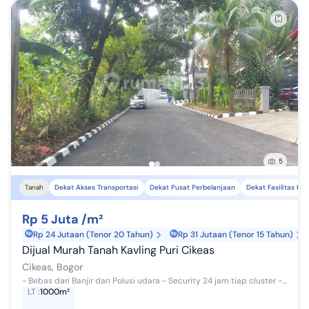
5
Tanah
Dekat Akses Transportasi
Dekat Pusat Perbelanjaan
Dekat Fasilitas Ke
Rp 5 Juta /m²
Rp 24 Jutaan (Tenor 20 Tahun)
Rp 31 Jutaan (Tenor 15 Tahun)
Dijual Murah Tanah Kavling Puri Cikeas
Cikeas, Bogor
- Bebas dari Banjir dan Polusi udara - Security 24 jam tiap cluster - Sarana Pendidikan Sekolah Alam Cikeas Springfield international School ...
LT
:
1000m²