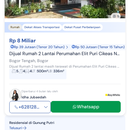
5
Rumah
Dekat Akses Transportasi
Dekat Pusat Perbelanjaan
Rp 8 Miliar
Rp 39 Jutaan (Tenor 20 Tahun)
Rp 50 Jutaan (Tenor 15 Tahun)
Dijual Rumah 2 Lantai Perumahan Elit Puri Cikeas Nego Keras
Bogor Tengah, Bogor
Dijual Rumah 2 lantai masih terawat di Perumahan Elit Puri Cikeas Bogor LIngkungan Tenang dan Nyaman dekat rumah Pak SBY, keamanan 24jam Spe...
5
4
4
LT
:
500m²
LB
:
336m²
Diperbarui 4 bulan lalu oleh
Idha Jubaedah
Whatsapp
+628128...
Residensial
di
Gunung Putri
Telusuri