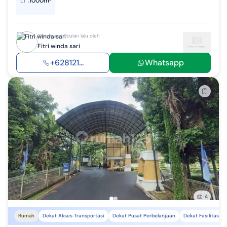
LT
:
1000m²
Diperbarui 1 bulan lalu oleh
Fitri winda sari
+628121...
Whatsapp
4
Rumah
Dekat Akses Transportasi
Dekat Pusat Perbelanjaan
Dekat Fasilitas K