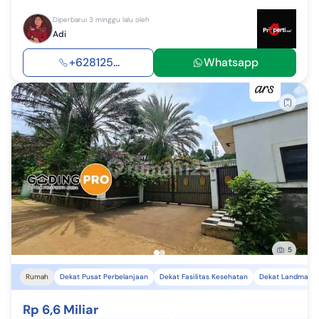
Diperbarui 3 minggu lalu oleh
Adi
+628125...
Whatsapp
5
Rumah
Dekat Pusat Perbelanjaan
Dekat Fasilitas Kesehatan
Dekat Landmark
Rp 6,6 Miliar