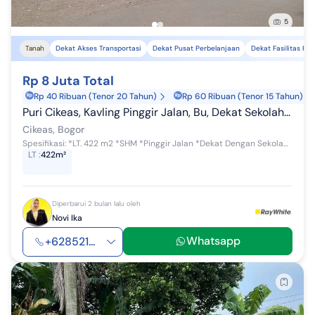
5
Tanah
Dekat Akses Transportasi
Dekat Pusat Perbelanjaan
Dekat Fasilitas Ke
Rp 8 Juta Total
Rp 40 Ribuan (Tenor 20 Tahun)
Rp 60 Ribuan (Tenor 15 Tahun)
Puri Cikeas, Kavling Pinggir Jalan, Bu, Dekat Sekolah Alam, Lokasi Strategis, Harga Nego
Cikeas, Bogor
Spesifikasi: *LT. 422 m2 *SHM *Pinggir Jalan *Dekat Dengan Sekolah Alam *Cocok untuk tempat tinggal, rumah kantor, sekolah, dll *Lokasi Strat...
LT
:
422m²
Diperbarui 2 bulan lalu oleh
Novi Ika
Whatsapp
+628521...