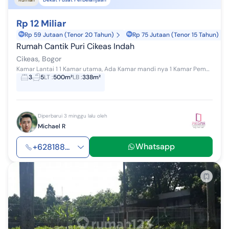
Rp 12 Miliar
Rp 59 Jutaan (Tenor 20 Tahun)
Rp 75 Jutaan (Tenor 15 Tahun)
Rumah Cantik Puri Cikeas Indah
Cikeas, Bogor
Kamar Lantai 1 1 Kamar utama, Ada Kamar mandi nya 1 Kamar Pembantu Kamar Lantai 2 2 Kamar besar ( ada Kamar mandi dlm ) 2 Kamar kecil ...
3
5
LT
:
500m²
LB
:
338m²
Diperbarui 3 minggu lalu oleh
Michael R
Whatsapp
+628188...