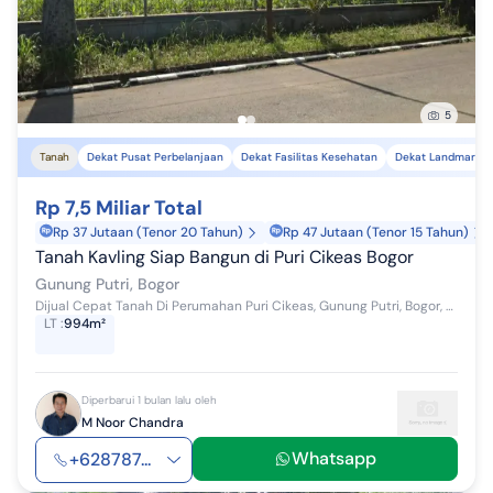
5
Tanah
Dekat Pusat Perbelanjaan
Dekat Fasilitas Kesehatan
Dekat Landmark
Rp 7,5 Miliar Total
Rp 37 Jutaan (Tenor 20 Tahun)
Rp 47 Jutaan (Tenor 15 Tahun)
Tanah Kavling Siap Bangun di Puri Cikeas Bogor
Gunung Putri, Bogor
Dijual Cepat Tanah Di Perumahan Puri Cikeas, Gunung Putri, Bogor, Jabar. (MNC) Luas Tanah : 994 m² Surat SHM (1 sertipikat) Sudah dipagar ke...
LT
:
994m²
Diperbarui 1 bulan lalu oleh
M Noor Chandra
Whatsapp
+628787...