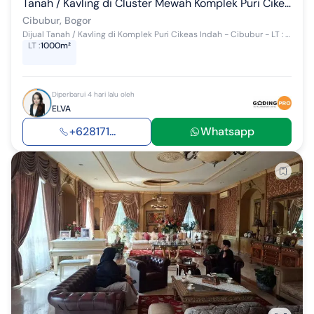
Tanah / Kavling di Cluster Mewah Komplek Puri Cikeas Indah, Cibubur
Cibubur, Bogor
Dijual Tanah / Kavling di Komplek Puri Cikeas Indah - Cibubur - LT : 1000 m2 (+- P=40m x L=25m) - Hadap : Timur - Surat : SHM * Dekat Rumah Seh...
LT
:
1000m²
Diperbarui 4 hari lalu oleh
ELVA
+628171...
Whatsapp