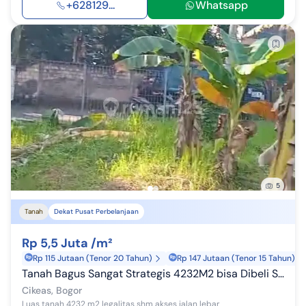
+628129...
Whatsapp
5
Tanah
Dekat Pusat Perbelanjaan
Rp 5,5 Juta /m²
Rp 115 Jutaan (Tenor 20 Tahun)
Rp 147 Jutaan (Tenor 15 Tahun)
Tanah Bagus Sangat Strategis 4232M2 bisa Dibeli Sebagian di Puri Cikeas Jalan Alternatif Transyogi Cikeas
Cikeas, Bogor
Luas tanah 4232 m2 legalitas shm akses jalan lebar