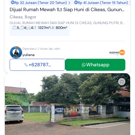
Rp 32 Jutaan (Tenor 20 Tahun)
Rp 41 Jutaan (Tenor 15 Tahun)
Dijual Rumah Mewah 1Lt Siap Huni di Cikeas, Gunung Putri, Bogor
Cikeas, Bogor
DIJUAL RUMAH MEWAH DAN SIAP HUNI DI CIKEAS, GUNUNG PUTRI, BOGOR LT: 1327 M2 LB: 800 M2 KT : 5 KM : 4 Listrik : 3500 Va SHM Hadap : Timur Jenis Ai...
5
4
4
LT
:
1327m²
LB
:
800m²
Diperbarui 2 bulan lalu oleh
yuliana
+628787...
Whatsapp