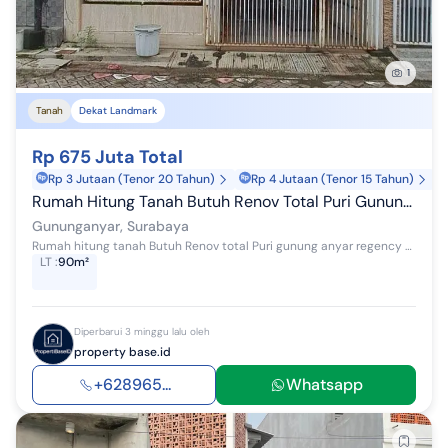
1
Tanah
Dekat Landmark
Rp 675 Juta Total
Rp 3 Jutaan (Tenor 20 Tahun)
Rp 4 Jutaan (Tenor 15 Tahun)
Rumah Hitung Tanah Butuh Renov Total Puri Gunung Anyar Regency
Gununganyar, Surabaya
Rumah hitung tanah Butuh Renov total Puri gunung anyar regency Luas Tanah : 6x15 (90 m²) Luas Bangunan : 60 m² Kamar Tidur : 2 Kamar Mandi : 1 H...
LT
:
90m²
Diperbarui 3 minggu lalu oleh
property base.id
+628965...
Whatsapp