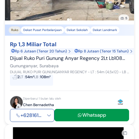
5
Ruko
Dekat Pusat Perbelanjaan
Dekat Sekolah
Dekat Landmark
Rp 1,3 Miliar Total
Rp 6 Jutaan (Tenor 20 Tahun)
Rp 8 Jutaan (Tenor 15 Tahun)
Dijual Ruko Puri Gunung Anyar Regency 2Lt Lb108m Cocok untuk Perkantoranusaha Lain Nol Jalan Raya Row Jalan Kembar
Gununganyar, Surabaya
DIJUAL RUKO PURI GUNUNGANYAR REGENCY - LT : 54m (4,5x12) - LB : 108 m - Lantai 2 Full Bangunan - Lantai Full Granit - Cocok di gunakan utk perkant...
2
LT
:
54m²
LB
:
108m²
Diperbarui 1 bulan lalu oleh
Chen Bernadetha
Whatsapp
+628161...