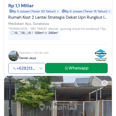
Rp 1,1 Miliar
Rp 5 Jutaan (Tenor 20 Tahun)
Rp 6 Jutaan (Tenor 15 Tahun)
Rumah Kost 2 Lantai Strategis Dekat Upn Rungkut Income 120 Jt/Th
Medokan Ayu, Surabaya
*RUMAH KOS ~ SBY TIMUR* alamat : gunung anyar lor surabaya *Spesifikasi* - SHM on hand - LT 125 m - LB 250m, Bangunan full 2 Lt - 13 kamar kos - ...
13
13
5
LT
:
125m²
LB
:
250m²
Diperbarui 1 hari lalu oleh
Daniel Jaya
Whatsapp
+628213...