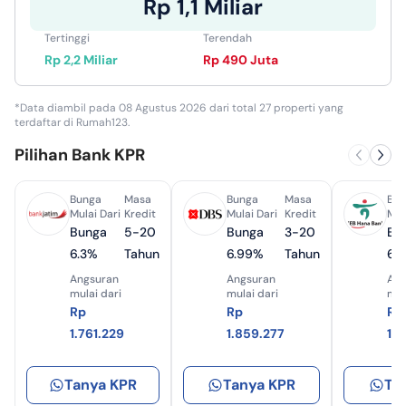
Rp 1,1 Miliar
Tertinggi
Terendah
Rp 2,2 Miliar
Rp 490 Juta
*Data diambil pada 08 Agustus 2026 dari total 27 properti yang
terdaftar di Rumah123.
Pilihan Bank KPR
Bunga
Masa
Bunga
Masa
Bun
Mulai Dari
Kredit
Mulai Dari
Kredit
Mul
Bunga
5-20
Bunga
3-20
Bu
6.3%
Tahun
6.99%
Tahun
6.
Angsuran
Angsuran
Ang
mulai dari
mulai dari
mul
Rp
Rp
Rp
1.761.229
1.859.277
1.
Tanya KPR
Tanya KPR
Ta