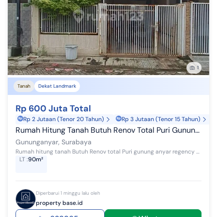
1
Tanah
Dekat Landmark
Rp 600 Juta Total
Rp 2 Jutaan (Tenor 20 Tahun)
Rp 3 Jutaan (Tenor 15 Tahun)
Rumah Hitung Tanah Butuh Renov Total Puri Gunung Anyar Regency, One Gate System
Gununganyar, Surabaya
Rumah hitung tanah Butuh Renov total Puri gunung anyar regency Luas Tanah : 6x15 (90 m²) Luas Bangunan : 60 m² Kamar Tidur : 2 Kamar Mandi : 1 H...
LT
:
90m²
Diperbarui 1 minggu lalu oleh
property base.id