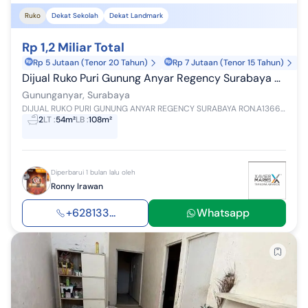
Ruko
Dekat Sekolah
Dekat Landmark
Rp 1,2 Miliar Total
Rp 5 Jutaan (Tenor 20 Tahun)
Rp 7 Jutaan (Tenor 15 Tahun)
Dijual Ruko Puri Gunung Anyar Regency Surabaya Ron.a1366
Gununganyar, Surabaya
DIJUAL RUKO PURI GUNUNG ANYAR REGENCY SURABAYA RON.A1366 SERTIFIKASI SHGB LUAS TANAH: 54 M2 DIMENSI LEBAR: 4.5 M DIMENSI PANJANG : 12 M ...
2
LT
:
54m²
LB
:
108m²
Diperbarui 1 bulan lalu oleh
Ronny Irawan
+628133...
Whatsapp