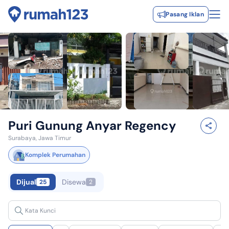
Pasang Iklan
Puri Gunung Anyar Regency
Surabaya, Jawa Timur
Komplek Perumahan
Dijual
Disewa
25
2