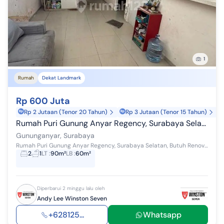
1
Rumah
Dekat Landmark
Rp 600 Juta
Rp 2 Jutaan (Tenor 20 Tahun)
Rp 3 Jutaan (Tenor 15 Tahun)
Rumah Puri Gunung Anyar Regency, Surabaya Selatan, Butuh Renovasi Strategis Dekat Upn, One Gate System
Gununganyar, Surabaya
Rumah Puri Gunung Anyar Regency, Surabaya Selatan, Butuh Renovasi Strategis Dekat UPN Dimensi 6x15 LT 90 m2 LB 60 m2 1 Lantai KT 2 KM 1 Hadap Utara...
2
1
LT
:
90m²
LB
:
60m²
Diperbarui 2 minggu lalu oleh
Andy Lee Winston Seven
+628125...
Whatsapp