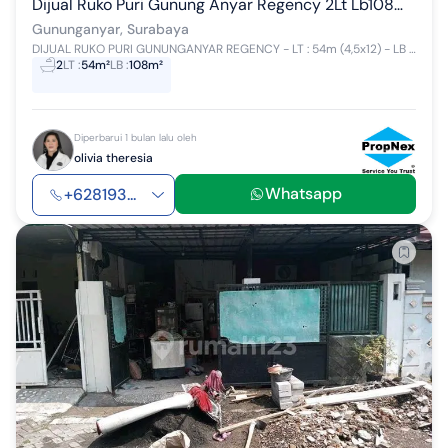
Dijual Ruko Puri Gunung Anyar Regency 2Lt Lb108m Cocok untuk Perkantoranusaha Lain Nol Jalan Raya Row Jalan Kembar
Gununganyar, Surabaya
DIJUAL RUKO PURI GUNUNGANYAR REGENCY - LT : 54m (4,5x12) - LB : 108 m - Lantai 2 Full Bangunan - Lantai Full Granit - Cocok di gunakan utk perkant...
2
LT
:
54m²
LB
:
108m²
Diperbarui 1 bulan lalu oleh
olivia theresia
Whatsapp
+628193...