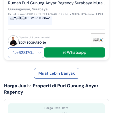
Rumah Puri Gunung Anyar Regency Surabaya Murah. Ron.a1165
Gununganyar, Surabaya
Dijual Rumah PURI GUNUNG ANYAR REGENCY SURABAYA area GUNUNG ANYAR, Kota Surabaya *DIJUAL RUMAH PURI GUNUNG ANYAR REGENCY SURABAYA RON.A1165* 1 L...
2
1
1
LT
:
72m²
LB
:
36m²
Diperbarui 3 bulan lalu oleh
EDDY SOGIARTO So
Whatsapp
+628170...
Muat Lebih Banyak
Harga Jual
Properti di Puri Gunung Anyar
Regency
Harga Rata-Rata