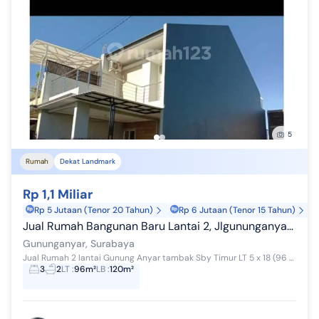
5
Rumah
Dekat Landmark
Rp 1,1 Miliar
Rp 5 Jutaan (Tenor 20 Tahun)
Rp 6 Jutaan (Tenor 15 Tahun)
Jual Rumah Bangunan Baru Lantai 2, Jlgununganyar Tambak, Gununganyar, Surabaya Timur
Gununganyar, Surabaya
Jual Rumah 2 lantai Gunung Anyar tambak Sby Timur LT 5 x 18 (96 m2) LB 120 KT 3 KM 2 Row jalan 6,5 m Furnish kitchen set + AC 2 unit desig m...
3
2
LT
:
96m²
LB
:
120m²