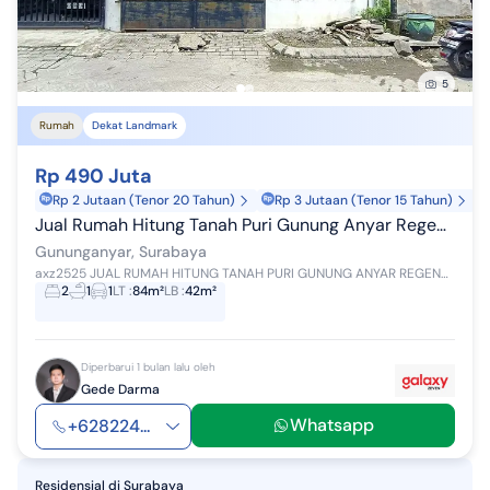
5
Rumah
Dekat Landmark
Rp 490 Juta
Rp 2 Jutaan (Tenor 20 Tahun)
Rp 3 Jutaan (Tenor 15 Tahun)
Jual Rumah Hitung Tanah Puri Gunung Anyar Regency
Gununganyar, Surabaya
axz2525 JUAL RUMAH HITUNG TANAH PURI GUNUNG ANYAR REGENCY Luas Tanah 84m² ( 6x14 ) Luas Bangunan 42m² 1 Lantai, Butuh Renov Kamar Tidur 2 Kamar...
2
1
1
LT
:
84m²
LB
:
42m²
Diperbarui 1 bulan lalu oleh
Gede Darma
Whatsapp
+628224...
Residensial
di
Surabaya