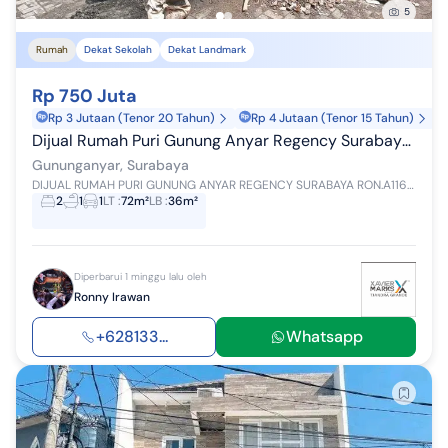
5
Rumah
Dekat Sekolah
Dekat Landmark
Rp 750 Juta
Rp 3 Jutaan (Tenor 20 Tahun)
Rp 4 Jutaan (Tenor 15 Tahun)
Dijual Rumah Puri Gunung Anyar Regency Surabaya Ron.a1165
Gununganyar, Surabaya
DIJUAL RUMAH PURI GUNUNG ANYAR REGENCY SURABAYA RON.A1165 SERTIFIKASI SHM LUAS TANAH : 72 M2 DIMENSI LEBAR : 6 M DIMENSI PANJANG : 12 M LUAS B...
2
1
1
LT
:
72m²
LB
:
36m²
Diperbarui 1 minggu lalu oleh
Ronny Irawan
+628133...
Whatsapp