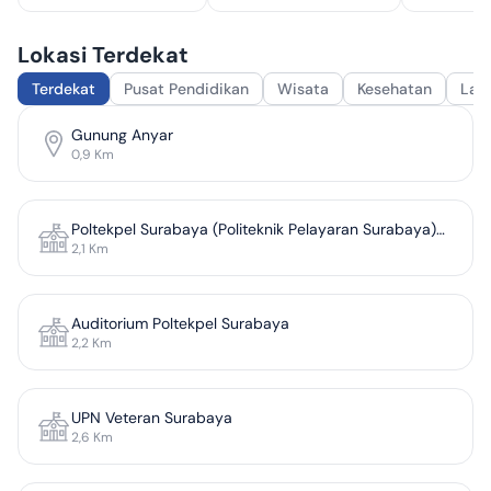
Lokasi Terdekat
Terdekat
Pusat Pendidikan
Wisata
Kesehatan
Lai
Gunung Anyar
0,9
Km
Poltekpel Surabaya (Politeknik Pelayaran Surabaya)
2,1
Km
Gerbang 1
Auditorium Poltekpel Surabaya
2,2
Km
UPN Veteran Surabaya
2,6
Km