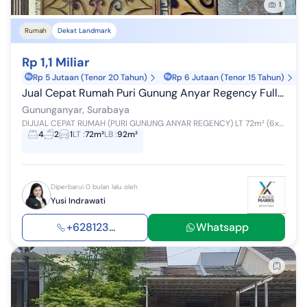
1
Rumah
Dekat Landmark
Rp 1,1 Miliar
Rp 5 Jutaan (Tenor 20 Tahun)
Rp 6 Jutaan (Tenor 15 Tahun)
Jual Cepat Rumah Puri Gunung Anyar Regency Full Keramik Batu Alam
Gununganyar, Surabaya
DIJUAL CEPAT RUMAH (PURI GUNUNG ANYAR REGENCY) LT 72m² (6x11) LB 92m² 1,5 lantai KT 4 KM 2 Full keramik dan batu alam Row jln 2 mbl Kitchen set ...
4
2
1
LT
:
72m²
LB
:
92m²
Diperbarui 0 bulan lalu oleh
Yusi Indrawati
+628123...
Whatsapp