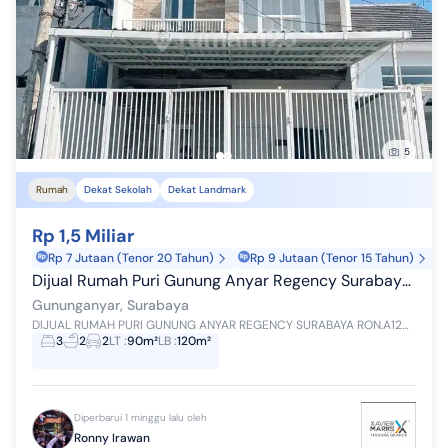
5
Rumah
Dekat Sekolah
Dekat Landmark
Rp 1,5 Miliar
Rp 7 Jutaan (Tenor 20 Tahun)
Rp 9 Jutaan (Tenor 15 Tahun)
Dijual Rumah Puri Gunung Anyar Regency Surabaya Ron.a1207
Gununganyar, Surabaya
DIJUAL RUMAH PURI GUNUNG ANYAR REGENCY SURABAYA RON.A1207 SERTIFIKASI SHM LUAS TANAH : 90 M2 DIMENSI LEBAR : 6 M DIMENSI PANJANG : 15 M LUAS B...
3
2
2
LT
:
90m²
LB
:
120m²
Diperbarui 1 minggu lalu oleh
Ronny Irawan