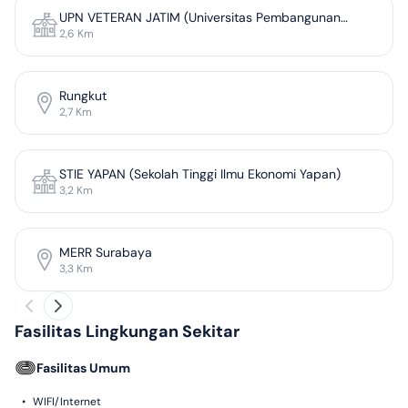
UPN VETERAN JATIM (Universitas Pembangunan
2,6
Km
Nasional 'Veteran' Jawa Timur)
Rungkut
2,7
Km
STIE YAPAN (Sekolah Tinggi Ilmu Ekonomi Yapan)
3,2
Km
MERR Surabaya
3,3
Km
Fasilitas Lingkungan Sekitar
Fasilitas Umum
•
WIFI/Internet