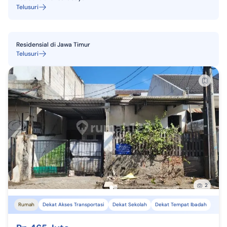
Telusuri
Residensial
di
Jawa Timur
Telusuri
2
Rumah
Dekat Akses Transportasi
Dekat Sekolah
Dekat Tempat Ibadah