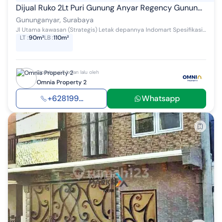
Dijual Ruko 2Lt Puri Gunung Anyar Regency Gunung Anyar Tambak Surabaya
Gununganyar, Surabaya
Jl Utama kawasan (Strategis) Letak depannya Indomart Spesifikasi: LT. : 90 ( 4,5x20) LB. : +/- 110m2 (2Lt 4,5x11) Carport : full paving Hadap....
LT
:
90m²
LB
:
110m²
Diperbarui 3 bulan lalu oleh
Omnia Property 2
+628199...
Whatsapp