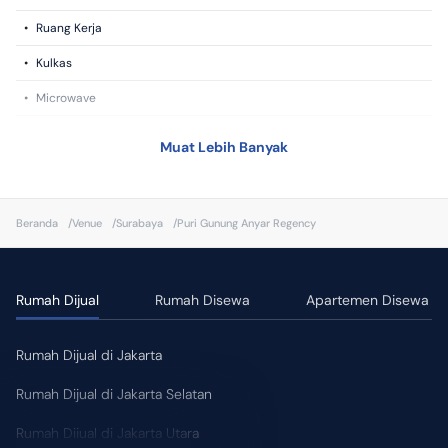
•
Ruang Kerja
•
Kulkas
•
Microwave
•
Smart TV
Muat Lebih Banyak
•
Mesin Cuci
•
Dapur
Beranda
/
Venue
/
Surabaya
/
Puri Gunung Anyar Regency
•
Kompor
•
CCTV
Rumah Dijual
Rumah Disewa
Apartemen Disewa
•
Toiletries
Fasilitas Kamar
Rumah Dijual di Jakarta
•
WIFI/Internet
Rumah Dijual di Jakarta Selatan
•
Ruang Kerja
Rumah Dijual di Jakarta Utara
•
Microwave