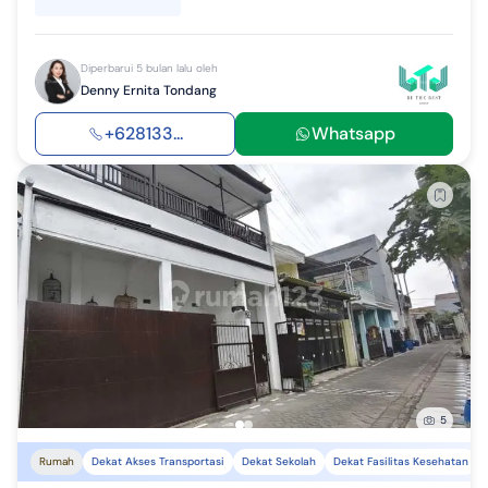
Diperbarui 5 bulan lalu oleh
Denny Ernita Tondang
+628133...
Whatsapp
5
Rumah
Dekat Akses Transportasi
Dekat Sekolah
Dekat Fasilitas Kesehatan