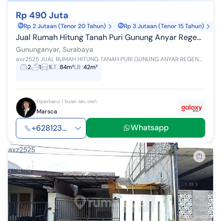
Rp 490 Juta
Rp 2 Jutaan (Tenor 20 Tahun)
Rp 3 Jutaan (Tenor 15 Tahun)
Jual Rumah Hitung Tanah Puri Gunung Anyar Regency
Gununganyar, Surabaya
axz2525 JUAL RUMAH HITUNG TANAH PURI GUNUNG ANYAR REGENCY Luas Tanah 84m² ( 6x14 ) Luas Bangunan 42m² 1 Lantai, Butuh Renov Kamar Tidur 2 Kamar...
2
1
1
LT
:
84m²
LB
:
42m²
Diperbarui 1 bulan lalu oleh
Marsca
Whatsapp
+628123...