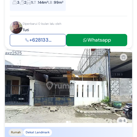
3
2
1
LT
:
144m²
LB
:
99m²
Diperbarui 0 bulan lalu oleh
Tuti
+628133...
Whatsapp
5
Rumah
Dekat Landmark