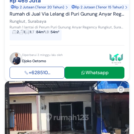
Rp 465 Juta
Rp 2 Jutaan (Tenor 20 Tahun)
Rp 2 Jutaan (Tenor 15 Tahun)
Rumah di Jual Via Lelang di Puri Gunung Anyar Regency Rungkut Surabaya
Rungkut, Surabaya
Rumah 1 lantai di Perum Puri Gunung Anyar Regency Rungkut, Surabaya. Dijual rumah di wilayah yang asri dengan pemandangan Lokasi di Pusat Kota. Pr...
2
1
1
LT
:
84m²
LB
:
54m²
Diperbarui 3 minggu lalu oleh
Djoko Oetomo
+628510...
Whatsapp