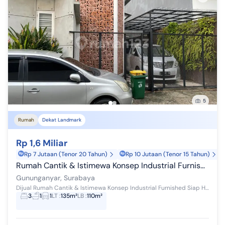
5
Rumah
Dekat Landmark
Rp 1,6 Miliar
Rp 7 Jutaan (Tenor 20 Tahun)
Rp 10 Jutaan (Tenor 15 Tahun)
Rumah Cantik & Istimewa Konsep Industrial Furnished Siap Huni di Puri Gunung Anyar Regency
Gununganyar, Surabaya
Dijual Rumah Cantik & Istimewa Konsep Industrial Furnished Siap Huni di Puri Gunung Anyar Regency LT - 135m2 (9x15) LB - 110m2 (1 Lantai) 3...
3
1
1
LT
:
135m²
LB
:
110m²