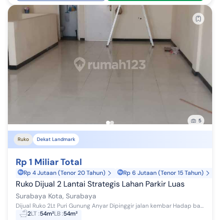
5
Ruko
Dekat Landmark
Rp 1 Miliar Total
Rp 4 Jutaan (Tenor 20 Tahun)
Rp 6 Jutaan (Tenor 15 Tahun)
Ruko Dijual 2 Lantai Strategis Lahan Parkir Luas
Surabaya Kota, Surabaya
Dijual Ruko 2Lt Puri Gunung Anyar Dipinggir jalan kembar Hadap barat. Sertifikat HGB th 2041. No sert 1879 LT : 54M2 LB : 108M2 KM : 2 IMB. Perunt...
2
LT
:
54m²
LB
:
54m²