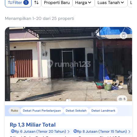
Filter
Properti Baru
Harga
Luas Tanah
Lu
1
Menampilkan 1-20 dari 25 properti
5
Ruko
Dekat Pusat Perbelanjaan
Dekat Sekolah
Dekat Landmark
Rp 1,3 Miliar Total
Rp 6 Jutaan (Tenor 20 Tahun)
Rp 8 Jutaan (Tenor 15 Tahun)