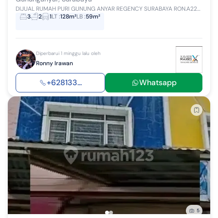
DIJUAL RUMAH PURI GUNUNG ANYAR REGENCY SURABAYA RON.A2234 LUAS TANAH: 128 M2 DIMENSI LEBAR: - M DIMENSI PANJANG: -M LUAS BANGUNAN: 59 M2 JUMLA...
3
2
1
LT
:
128m²
LB
:
59m²
Diperbarui 1 minggu lalu oleh
Ronny Irawan
+628133...
Whatsapp
5