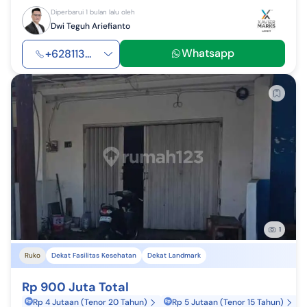
Diperbarui 1 bulan lalu oleh
Dwi Teguh Ariefianto
Whatsapp
+628113...
1
Ruko
Dekat Fasilitas Kesehatan
Dekat Landmark
Rp 900 Juta Total
Rp 4 Jutaan (Tenor 20 Tahun)
Rp 5 Jutaan (Tenor 15 Tahun)