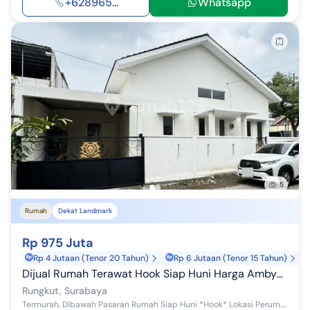
+628965...
Whatsapp
5
Rumah
Dekat Landmark
Rp 975 Juta
Rp 4 Jutaan (Tenor 20 Tahun)
Rp 6 Jutaan (Tenor 15 Tahun)
Dijual Rumah Terawat Hook Siap Huni Harga Ambyar Huni
Rungkut, Surabaya
Termurah, Dibawah Pasaran Rumah Siap Huni *Hook* Lokasi Perum. Puri Gunung Anyar, UPN Surabaya Luas Tanah 144m² ( 9x16 ) Luas Bangunan 99m² (...