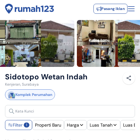
Pasang Iklan
Sidotopo Wetan Indah
Kenjeran, Surabaya
Komplek Perumahan
Filter
Properti Baru
Harga
Luas Tanah
Luas Ba
1