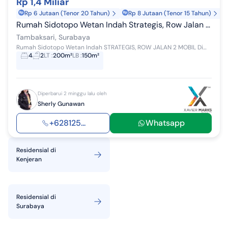
Rp 1,4 Miliar
Rp 6 Jutaan (Tenor 20 Tahun)
Rp 8 Jutaan (Tenor 15 Tahun)
Rumah Sidotopo Wetan Indah Strategis, Row Jalan 2 Mobil
Tambaksari, Surabaya
Rumah Sidotopo Wetan Indah STRATEGIS, ROW JALAN 2 MOBIL Dimensi: 10x20 LT: 200 LB: 150 Tingkat: 1 KT: 4 KM: 2 Hadap: Timur Listrik: 1300W Air: PDA...
4
2
LT
:
200m²
LB
:
150m²
Diperbarui 2 minggu lalu oleh
Sherly Gunawan
+628125...
Whatsapp
Residensial
di
Kenjeran
Residensial
di
Surabaya