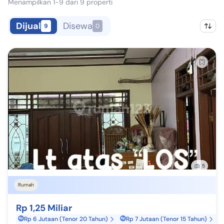
Menampilkan 1-9 dari 9 properti
Dijual
Disewa
9
0
5
Rumah
Rp 1,25 Miliar
Rp 6 Jutaan (Tenor 20 Tahun)
Rp 7 Jutaan (Tenor 15 Tahun)