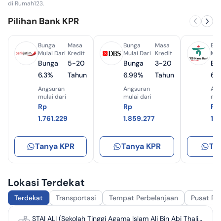
di Rumah123.
Pilihan Bank KPR
Bunga
Masa
Bunga
Masa
Bun
Mulai Dari
Kredit
Mulai Dari
Kredit
Mul
Bunga
5-20
Bunga
3-20
Bu
6.3%
Tahun
6.99%
Tahun
6.
Angsuran
Angsuran
Ang
mulai dari
mulai dari
mul
Rp
Rp
Rp
1.761.229
1.859.277
1.
Tanya KPR
Tanya KPR
Ta
Lokasi Terdekat
Terdekat
Transportasi
Tempat Perbelanjaan
Pusat Pe
STAI ALI (Sekolah Tinggi Agama Islam Ali Bin Abi Thalib