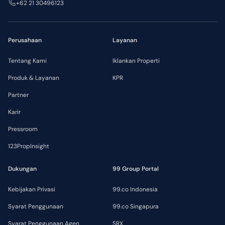
+62 21 30496123
Perusahaan
Layanan
Tentang Kami
Iklankan Properti
Produk & Layanan
KPR
Partner
Karir
Pressroom
123PropInsight
Dukungan
99 Group Portal
Kebijakan Privasi
99.co Indonesia
Syarat Penggunaan
99.co Singapura
Syarat Penggunaan Agen
SRX