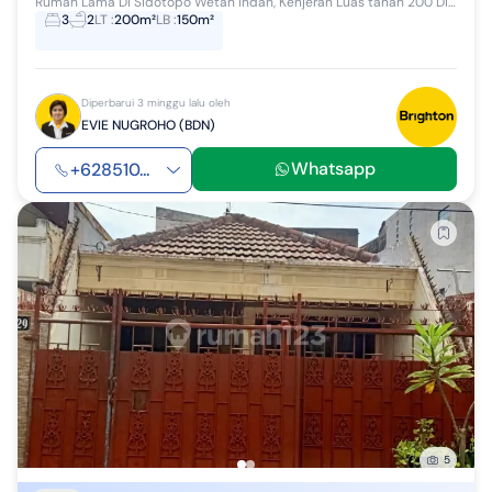
Rumah Lama Di Sidotopo Wetan Indah, Kenjeran Luas tanah 200 Dimensi 10x20 Luas bangunan 150 1 lantai 3KT, 2KM Hadap timur Surat SHM PLN, PDAM Har...
3
2
LT
:
200m²
LB
:
150m²
Diperbarui 3 minggu lalu oleh
EVIE NUGROHO (BDN)
Whatsapp
+628510...
5