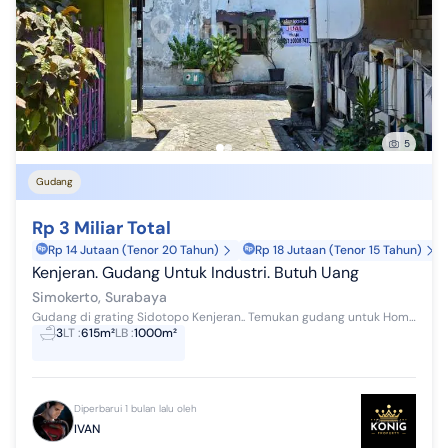
5
Gudang
Rp 3 Miliar Total
Rp 14 Jutaan (Tenor 20 Tahun)
Rp 18 Jutaan (Tenor 15 Tahun)
Kenjeran. Gudang Untuk Industri. Butuh Uang
Simokerto, Surabaya
Gudang di grating Sidotopo Kenjeran.. Temukan gudang untuk Home Industri. Spesifikasi Utama Properti: - Kamar Mandi: 3 - Sertifikat: SHM - Se...
3
LT
:
615m²
LB
:
1000m²
Diperbarui 1 bulan lalu oleh
IVAN