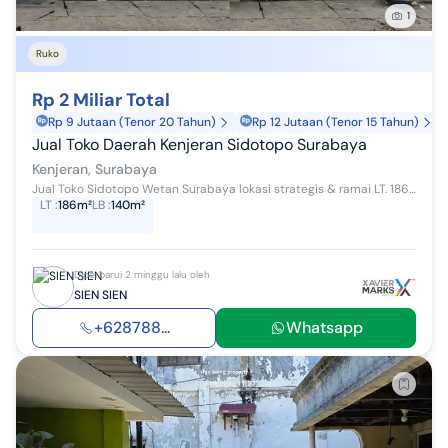
1
Ruko
Rp 2 Miliar Total
Rp 9 Jutaan (Tenor 20 Tahun)
Rp 12 Jutaan (Tenor 15 Tahun)
Jual Toko Daerah Kenjeran Sidotopo Surabaya
Kenjeran, Surabaya
Jual Toko Sidotopo Wetan Surabaya lokasi strategis & ramai LT. 186 m LB. 140 m. SHM Harga Rp. 2.000.000.000
LT
:
186m²
LB
:
140m²
Diperbarui 2 minggu lalu oleh
SIEN SIEN
+628788...
Whatsapp