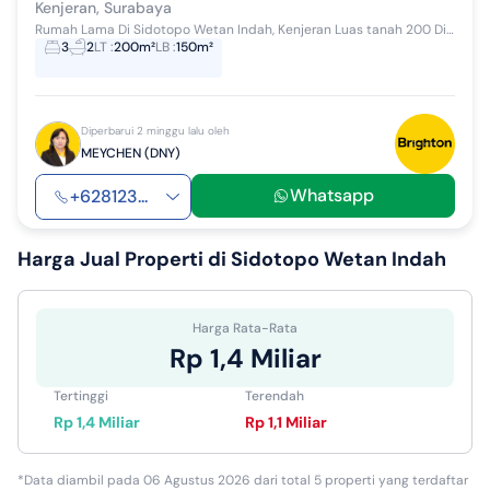
Kenjeran, Surabaya
Rumah Lama Di Sidotopo Wetan Indah, Kenjeran Luas tanah 200 Dimensi 10x20 Luas bangunan 150 1 lantai 3KT, 2KM Hadap timur Surat SHM PLN, PDAM Har...
3
2
LT
:
200m²
LB
:
150m²
Diperbarui 2 minggu lalu oleh
MEYCHEN (DNY)
Whatsapp
+628123...
Harga Jual
Properti di Sidotopo Wetan Indah
Harga Rata-Rata
Rp 1,4 Miliar
Tertinggi
Terendah
Rp 1,4 Miliar
Rp 1,1 Miliar
*Data diambil pada 06 Agustus 2026 dari total 5 properti yang terdaftar