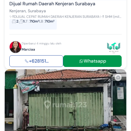
Dijual Rumah Daerah Kenjeran Surabaya
Kenjeran, Surabaya
✨‼️DIJUAL CEPAT RUMAH DAERAH KENJERAN SURABAYA✨‼️ SHM (milik pribadi aman tidak masalah) Luas tanah 7x10 Bangunan full ✅ Lantai ...
2
1
LT
:
710m²
LB
:
710m²
Diperbarui 4 minggu lalu oleh
Marciaa
+628151...
Whatsapp