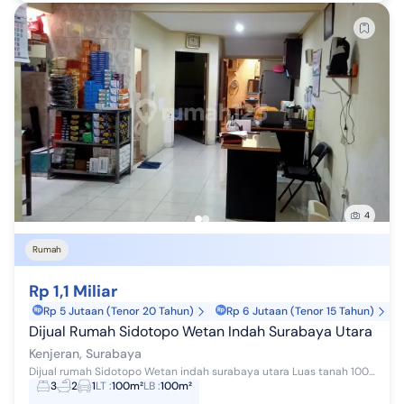
4
Rumah
Rp 1,1 Miliar
Rp 5 Jutaan (Tenor 20 Tahun)
Rp 6 Jutaan (Tenor 15 Tahun)
Dijual Rumah Sidotopo Wetan Indah Surabaya Utara
Kenjeran, Surabaya
Dijual rumah Sidotopo Wetan indah surabaya utara Luas tanah 100m2 Dimensi 5x20 Luas bangunan 100m2 1.5 lantai kamar tidur 4 kamar mandi 2 SHM ca...
3
2
1
LT
:
100m²
LB
:
100m²