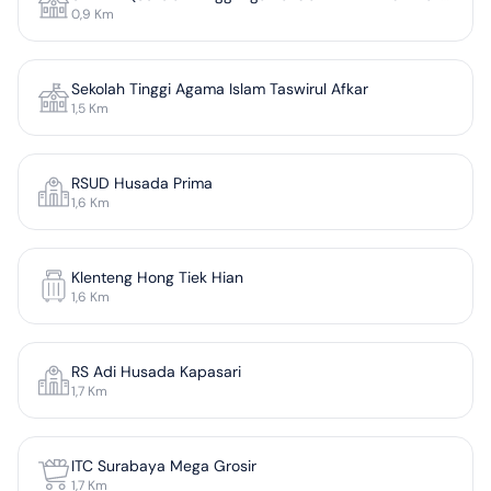
0,9
Km
Surabaya)
Sekolah Tinggi Agama Islam Taswirul Afkar
1,5
Km
RSUD Husada Prima
1,6
Km
Klenteng Hong Tiek Hian
1,6
Km
RS Adi Husada Kapasari
1,7
Km
ITC Surabaya Mega Grosir
1,7
Km