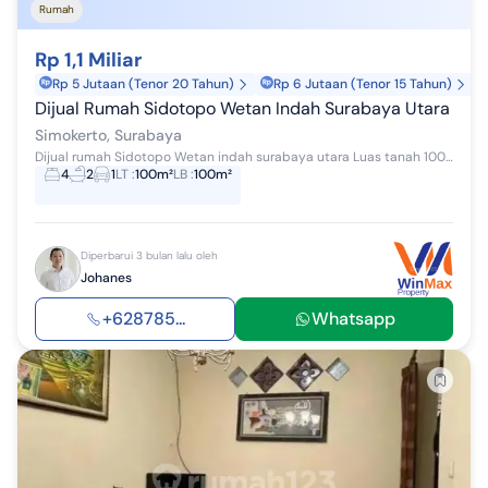
Rumah
Rp 1,1 Miliar
Rp 5 Jutaan (Tenor 20 Tahun)
Rp 6 Jutaan (Tenor 15 Tahun)
Dijual Rumah Sidotopo Wetan Indah Surabaya Utara
Simokerto, Surabaya
Dijual rumah Sidotopo Wetan indah surabaya utara Luas tanah 100m2 Dimensi 5x20 Luas bangunan 100m2 1.5 lantai kamar tidur 4 kamar mandi 2 SHM ca...
4
2
1
LT
:
100m²
LB
:
100m²
Diperbarui 3 bulan lalu oleh
Johanes
+628785...
Whatsapp