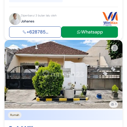
Diperbarui 3 bulan lalu oleh
Johanes
+628785...
Whatsapp
1
Rumah