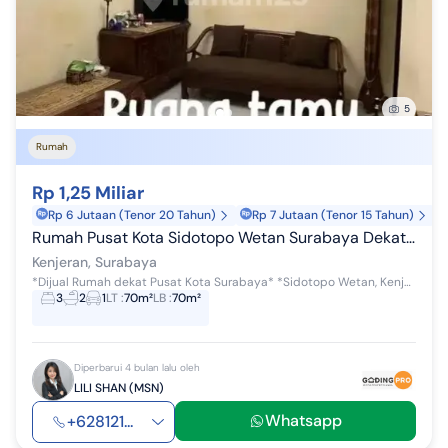
5
Rumah
Rp 1,25 Miliar
Rp 6 Jutaan (Tenor 20 Tahun)
Rp 7 Jutaan (Tenor 15 Tahun)
Rumah Pusat Kota Sidotopo Wetan Surabaya Dekat Kenjeran, SHM 2 Lantai
Kenjeran, Surabaya
*Dijual Rumah dekat Pusat Kota Surabaya* *Sidotopo Wetan, Kenjeran* Lt 70m² (7x10m) Lb ±70m² (2 lantai) SHM - Barat KT 3 - KM 2 Air PDAM - li...
3
2
1
LT
:
70m²
LB
:
70m²
Diperbarui 4 bulan lalu oleh
LILI SHAN (MSN)
Whatsapp
+628121...