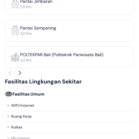
Pantai Jimbaran
2,8
Km
Pantai Sempaning
3,0
Km
POLTEKPAR Bali (Politeknik Pariwisata Bali)
3,2
Km
Fasilitas Lingkungan Sekitar
Fasilitas Umum
•
WIFI/Internet
•
Ruang Kerja
•
Kulkas
•
Microwave