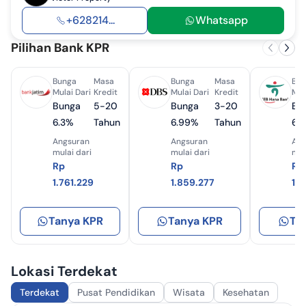
+628214...
Whatsapp
Pilihan Bank KPR
Bunga
Masa
Bunga
Masa
Bun
Mulai Dari
Kredit
Mulai Dari
Kredit
Mul
Bunga
5-20
Bunga
3-20
Bu
6.3%
Tahun
6.99%
Tahun
6.
Angsuran
Angsuran
Ang
mulai dari
mulai dari
mul
Rp
Rp
Rp
1.761.229
1.859.277
1.
Tanya KPR
Tanya KPR
Ta
Lokasi Terdekat
Terdekat
Pusat Pendidikan
Wisata
Kesehatan