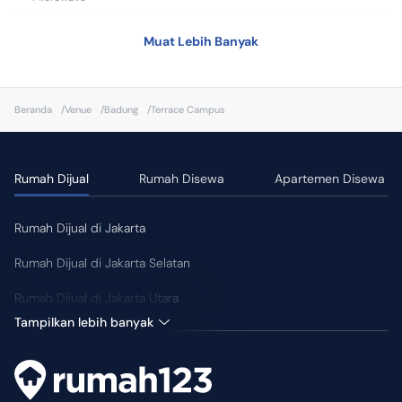
•
Sarapan
Muat Lebih Banyak
•
Smart TV
•
Mesin Cuci
Beranda
/
Venue
/
Badung
/
Terrace Campus
•
Dapur
•
Kompor
Rumah Dijual
Rumah Disewa
Apartemen Disewa
Fasilitas Kamar
•
WIFI/Internet
Rumah Dijual di Jakarta
•
Ruang Kerja
Rumah Dijual di Jakarta Selatan
•
Kulkas
Rumah Dijual di Jakarta Utara
•
Microwave
Tampilkan lebih banyak
•
Sarapan
•
Smart TV