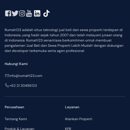
•
Mesin Cuci
•
Dapur
Rumah123 adalah situs teknologi jual beli dan sewa properti terdepan di
Indonesia, yang hadir sejak tahun 2007 dan telah melayani jutaan orang
di Indonesia. Rumah123 senantiasa berkomitmen untuk membuat
pengalaman 'Jual Beli dan Sewa Properti Lebih Mudah' dengan dukungan
dari developer terkemuka serta agen profesional.
Hubungi Kami
info@rumah123.com
+62 21 30496123
Perusahaan
Layanan
Tentang Kami
Iklankan Properti
Produk & Layanan
KPR