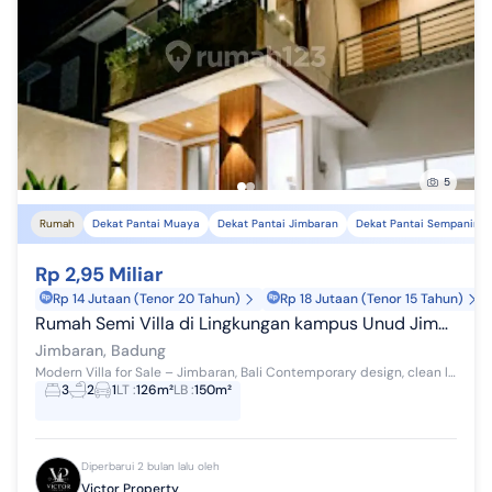
5
Rumah
Dekat Pantai Muaya
Dekat Pantai Jimbaran
Dekat Pantai Sempaning
Rp 2,95 Miliar
Rp 14 Jutaan (Tenor 20 Tahun)
Rp 18 Jutaan (Tenor 15 Tahun)
Rumah Semi Villa di Lingkungan kampus Unud Jimbaran
Jimbaran, Badung
Modern Villa for Sale – Jimbaran, Bali Contemporary design, clean lines, and tropical touches—this stunning 2-storey villa in Jimbaran is perfe...
3
2
1
LT
:
126m²
LB
:
150m²
Diperbarui 2 bulan lalu oleh
Victor Property