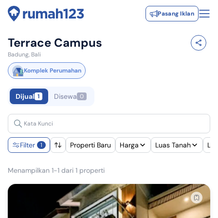
Pasang Iklan
Terrace Campus
Badung, Bali
Komplek Perumahan
Dijual
Disewa
1
0
Filter
Properti Baru
Harga
Luas Tanah
Lu
1
Menampilkan 1-1 dari 1 properti