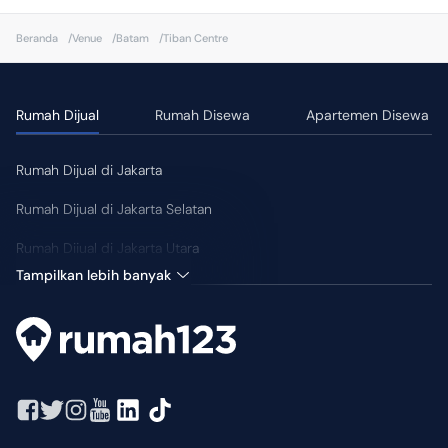
•
Kompor
Beranda
/
Venue
/
Batam
/
Tiban Centre
Fasilitas Kamar
•
WIFI/Internet
Rumah Dijual
Rumah Disewa
Apartemen Disewa
•
Kulkas
•
Microwave
Rumah Dijual di Jakarta
•
Smart TV
Rumah Dijual di Jakarta Selatan
•
Dapur
Rumah Dijual di Jakarta Utara
Tampilkan lebih banyak