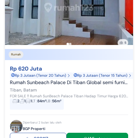
5
Rumah
Rp 620 Juta
Rp 3 Jutaan (Tenor 20 Tahun)
Rp 3 Jutaan (Tenor 15 Tahun)
Rumah Sunbeach Palace Di Tiban Global semi furnished
Tiban, Batam
FOR SALE ‼️ Rumah SunBeach Palace Tiban Hadap Timur Harga 620juta Nego Sampai jadi Spesifikasi: ✅Luas Tanah: 84m² ✅Luas bangunan : 56 m²...
2
1
1
LT
:
84m²
LB
:
56m²
Diperbarui 2 bulan lalu oleh
BGP Properti