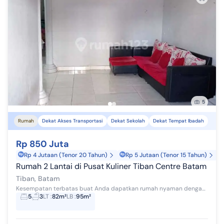
5
Rumah
Dekat Akses Transportasi
Dekat Sekolah
Dekat Tempat Ibadah
Rp 850 Juta
Rp 4 Jutaan (Tenor 20 Tahun)
Rp 5 Jutaan (Tenor 15 Tahun)
Rumah 2 Lantai di Pusat Kuliner Tiban Centre Batam
Tiban, Batam
Kesempatan terbatas buat Anda dapatkan rumah nyaman dengan return investasi tinggi di Tiban, Batam. Rumah ini menawarkan lokasi yang strategis ser...
5
3
LT
:
82m²
LB
:
95m²