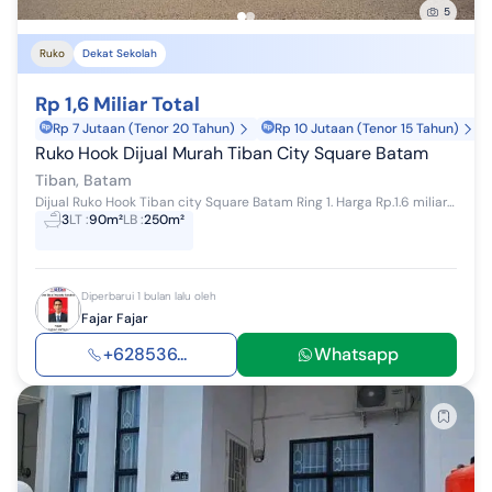
5
Ruko
Dekat Sekolah
Rp 1,6 Miliar Total
Rp 7 Jutaan (Tenor 20 Tahun)
Rp 10 Jutaan (Tenor 15 Tahun)
Ruko Hook Dijual Murah Tiban City Square Batam
Tiban, Batam
Dijual Ruko Hook Tiban city Square Batam Ring 1. Harga Rp.1.6 miliar Nett Harga dijamin Murah <->️Area Ruko berdekatan dengan Usaha: <->️Cafe,...
3
LT
:
90m²
LB
:
250m²
Diperbarui 1 bulan lalu oleh
Fajar Fajar
+628536...
Whatsapp