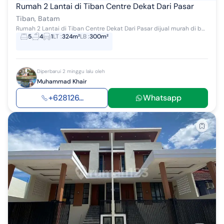
Rumah 2 Lantai di Tiban Centre Dekat Dari Pasar
Tiban, Batam
Rumah 2 Lantai di Tiban Centre Dekat Dari Pasar dijual murah di bawah harga pasar lokasi setrategis dekat dari: SPBU Vitka, Pasar, Kuliner, Perkan...
5
4
1
LT
:
324m²
LB
:
300m²
Diperbarui 2 minggu lalu oleh
Muhammad Khair
+628126...
Whatsapp