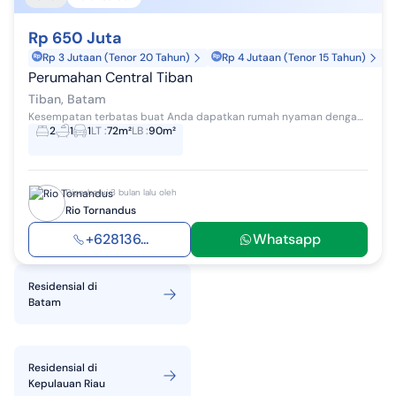
Rp 650 Juta
Rp 3 Jutaan (Tenor 20 Tahun)
Rp 4 Jutaan (Tenor 15 Tahun)
Perumahan Central Tiban
Tiban, Batam
Kesempatan terbatas buat Anda dapatkan rumah nyaman dengan return investasi tinggi di Tiban, Batam. Rumah ini menawarkan lokasi yang strategis ser...
2
1
1
LT
:
72m²
LB
:
90m²
Diperbarui 3 bulan lalu oleh
Rio Tornandus
+628136...
Whatsapp
Residensial
di
Batam
Residensial
di
Kepulauan Riau