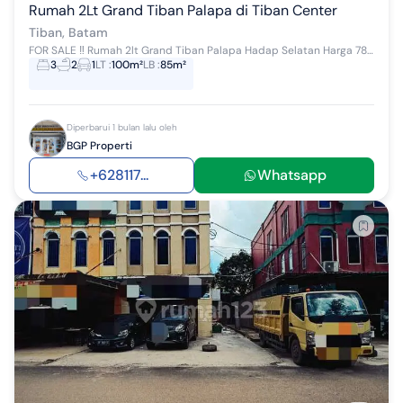
Rumah 2Lt Grand Tiban Palapa di Tiban Center
Tiban, Batam
FOR SALE ‼️ Rumah 2lt Grand Tiban Palapa Hadap Selatan Harga 788juta Spesifikasi: ✅Luas Tanah: 100m² ✅Luas bangunan : 85 m² ✅Kamar Tid...
3
2
1
LT
:
100m²
LB
:
85m²
Diperbarui 1 bulan lalu oleh
BGP Properti
+628117...
Whatsapp