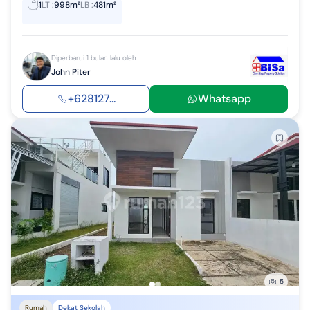
1
LT
:
998m²
LB
:
481m²
Diperbarui 1 bulan lalu oleh
John Piter
+628127...
Whatsapp
5
Rumah
Dekat Sekolah