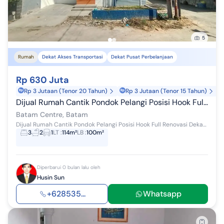
5
Rumah
Dekat Akses Transportasi
Dekat Pusat Perbelanjaan
Rp 630 Juta
Rp 3 Jutaan (Tenor 20 Tahun)
Rp 3 Jutaan (Tenor 15 Tahun)
Dijual Rumah Cantik Pondok Pelangi Posisi Hook Full Renovasi Dekat Tiban Centre
Batam Centre, Batam
Dijual Rumah Cantik Pondok Pelangi Posisi Hook Full Renovasi Dekat Tiban Centre Harga : 630Juta Nego Posisi: Hook Type 100m²/ Luas tanah: 114m...
3
2
1
LT
:
114m²
LB
:
100m²
Diperbarui 0 bulan lalu oleh
Husin Sun
+628535...
Whatsapp