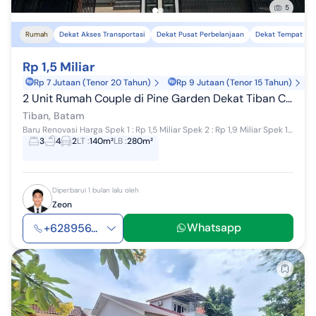
5
Rumah
Dekat Akses Transportasi
Dekat Pusat Perbelanjaan
Dekat Tempat Iba
Rp 1,5 Miliar
Rp 7 Jutaan (Tenor 20 Tahun)
Rp 9 Jutaan (Tenor 15 Tahun)
2 Unit Rumah Couple di Pine Garden Dekat Tiban Centre
Tiban, Batam
Baru Renovasi Harga Spek 1 : Rp 1,5 Miliar Spek 2 : Rp 1,9 Miliar Spek 1 : Bangunan 2 lantai Luas Tanah : 140 m2 (7x20) Luas Bangunan : 280 m2 ...
3
4
2
LT
:
140m²
LB
:
280m²
Diperbarui 1 bulan lalu oleh
Zeon
Whatsapp
+628956...