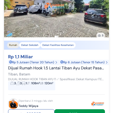
5
Rumah
Dekat Sekolah
Dekat Fasilitas Kesehatan
Rp 1,1 Miliar
Rp 5 Jutaan (Tenor 20 Tahun)
Rp 6 Jutaan (Tenor 15 Tahun)
Dijual Rumah Hook 1.5 Lantai Tiban Ayu Dekat Pasar Tiban Centre
Tiban, Batam
DIJUAL RUMAH HOOK TIBAN AYU ‼ ✅ Spesifikasi: Dekat Kampus ITEBA dan Sekolah Dekat Pasar Tiban Centre Dekat RS Awal Bros dan RS Otorita Ba...
3
3
1
LT
:
108m²
LB
:
120m²
Diperbarui 3 minggu lalu oleh
Teddy Wijaya