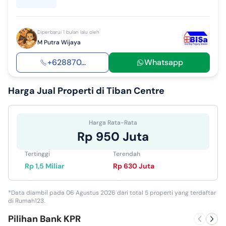
Diperbarui 1 bulan lalu oleh
M Putra Wijaya
+628870...
Whatsapp
Harga Jual
Properti di Tiban Centre
Harga Rata-Rata
Rp 950 Juta
Tertinggi
Terendah
Rp 1,5 Miliar
Rp 630 Juta
*Data diambil pada 06 Agustus 2026 dari total 5 properti yang terdaftar
di Rumah123.
Pilihan Bank KPR