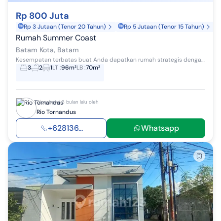
Rp 800 Juta
Rp 3 Jutaan (Tenor 20 Tahun)
Rp 5 Jutaan (Tenor 15 Tahun)
Rumah Summer Coast
Batam Kota, Batam
Kesempatan terbatas buat Anda dapatkan rumah strategis dengan return investasi tinggi di Batam Kota, Batam. Rumah ini menawarkan kelengkapan fasil...
3
2
1
LT
:
96m²
LB
:
70m²
Diperbarui 3 bulan lalu oleh
Rio Tornandus
+628136...
Whatsapp