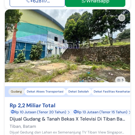
+628117...
Whatsapp
5
Gudang
Dekat Akses Transportasi
Dekat Sekolah
Dekat Fasilitas Kesehatan
Rp 2,2 Miliar Total
Rp 10 Jutaan (Tenor 20 Tahun)
Rp 13 Jutaan (Tenor 15 Tahun)
Dijual Gudang & Tanah Bekas X Televisi Di Tiban Batam Gudang di PT Semenanjung Televisi Batam, Jl. Gajah Mada, Sungai Harapan, Sekupang, Kota Batam, Kepulauan Riau, Indonesia, 29428, Tiban 998.0 m² Unfurnished HGB
Tiban, Batam
Dijual Gedung dan Lahan ex Semenanjung TV Tiban View Singapore Gedung dan lahan strategis di atas bukit di Tiban. Objek yang dijual adalah ex Stas...