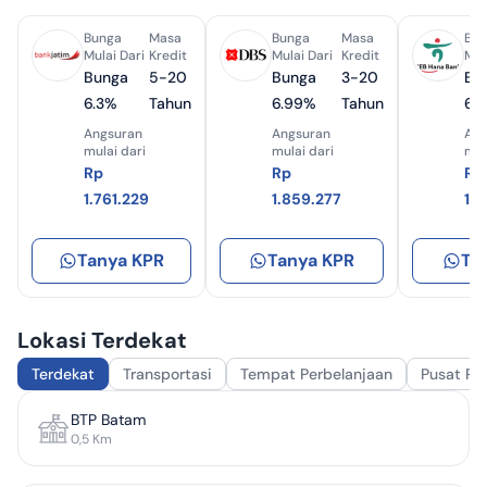
Bunga
Masa
Bunga
Masa
Bun
Mulai Dari
Kredit
Mulai Dari
Kredit
Mul
Bunga
5-20
Bunga
3-20
Bu
6.3%
Tahun
6.99%
Tahun
6.
Angsuran
Angsuran
Ang
mulai dari
mulai dari
mul
Rp
Rp
Rp
1.761.229
1.859.277
1.
Tanya KPR
Tanya KPR
Ta
Lokasi Terdekat
Terdekat
Transportasi
Tempat Perbelanjaan
Pusat Pe
BTP Batam
0,5
Km