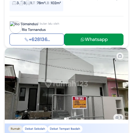
3
3
1
LT
:
78m²
LB
:
102m²
Diperbarui 3 bulan lalu oleh
Rio Tornandus
+628136...
Whatsapp
5
Rumah
Dekat Sekolah
Dekat Tempat Ibadah