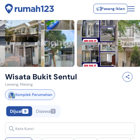
Pasang Iklan
Wisata Bukit Sentul
Lawang, Malang
Komplek Perumahan
Dijual
Disewa
9
1