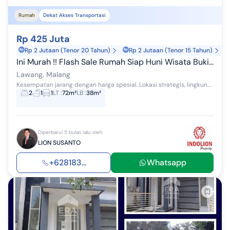
Rumah
Dekat Akses Transportasi
Rp 425 Juta
Rp 2 Jutaan (Tenor 20 Tahun)
Rp 2 Jutaan (Tenor 15 Tahun)
Ini Murah !! Flash Sale Rumah Siap Huni Wisata Bukit Sentul, Lawang - Malang
Lawang, Malang
Kesempatan jarang dengan harga spesial. Lokasi strategis, lingkungan asri, dan siap langsung ditempati. INI MURAH !! FLASH SALE NEGO Lokasi Strate...
2
1
1
LT
:
72m²
LB
:
38m²
Diperbarui 5 bulan lalu oleh
LION SUSANTO
+628183...
Whatsapp