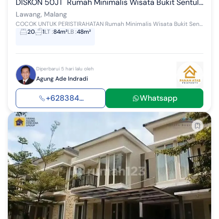
DISKON 50JT  Rumah Minimalis Wisata Bukit Sentul, Lawang, Malang
Lawang, Malang
COCOK UNTUK PERISTIRAHATAN Rumah Minimalis Wisata Bukit Sentul, Lawang, Malang SHM IMB Lengkap LT 84m2 ( Dim 7x12 ) LB 48m2 2KT 1KM J...
20
1
LT
:
84m²
LB
:
48m²
Diperbarui 5 hari lalu oleh
Agung Ade Indradi
+628384...
Whatsapp