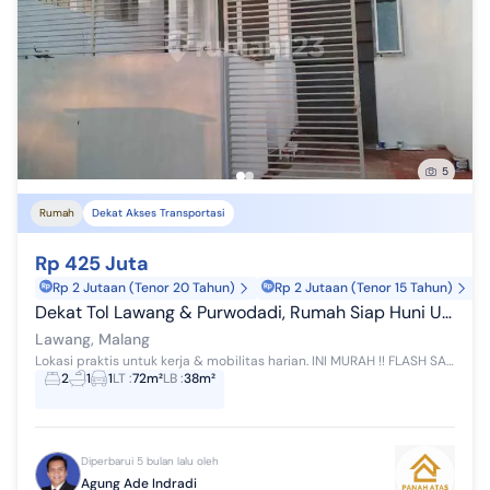
5
Rumah
Dekat Akses Transportasi
Rp 425 Juta
Rp 2 Jutaan (Tenor 20 Tahun)
Rp 2 Jutaan (Tenor 15 Tahun)
Dekat Tol Lawang & Purwodadi, Rumah Siap Huni Udara Sejuk Wisata Bukit Sentul - Lawang, Malang
Lawang, Malang
Lokasi praktis untuk kerja & mobilitas harian. INI MURAH !! FLASH SALE NEGO Lokasi Strategis Dekat dengan pintu Tol Lawang dan Purwodadi. Pemandan...
2
1
1
LT
:
72m²
LB
:
38m²
Diperbarui 5 bulan lalu oleh
Agung Ade Indradi