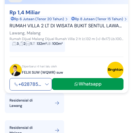
Rp 1,4 Miliar
Rp 6 Jutaan (Tenor 20 Tahun)
Rp 8 Jutaan (Tenor 15 Tahun)
RUMAH VILLA 2 LT DI WISATA BUKIT SENTUL LAWANG MALANG
Lawang, Malang
Rumah Dijual Malang Dijual Rumah Villa 2 lt Lt.132 m (+/-8x17) Lb.100 m 3kt+2km Pln 2200 w SHM Hadap Utara Rp.1.4 M Nego more inf...
3
2
1
LT
:
132m²
LB
:
100m²
Diperbarui 4 hari lalu oleh
FELIX SUW (WQWR) suw
Whatsapp
+628785...
Residensial
di
Lawang
Residensial
di