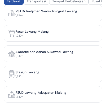
Terdekat
Transportasi
Tempat Perbelanjaan
Pusat Pe
RSJ Dr Radjiman Wediodiningrat Lawang
1,1
Km
Pasar Lawang Malang
1,2
Km
Akademi Kebidanan Sukawati Lawang
1,3
Km
Stasiun Lawang
1,8
Km
RSUD Lawang Kabupaten Malang
1,8
Km