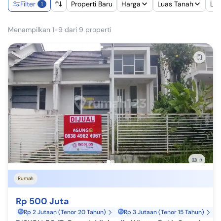
Filter
Properti Baru
Harga
Luas Tanah
Lu
1
Menampilkan 1-9 dari 9 properti
5
Rumah
Rp 500 Juta
Rp 2 Jutaan (Tenor 20 Tahun)
Rp 3 Jutaan (Tenor 15 Tahun)