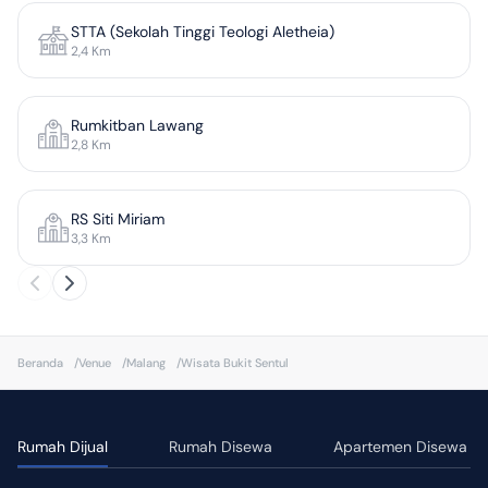
STTA (Sekolah Tinggi Teologi Aletheia)
2,4
Km
Rumkitban Lawang
2,8
Km
RS Siti Miriam
3,3
Km
Beranda
/
Venue
/
Malang
/
Wisata Bukit Sentul
Rumah Dijual
Rumah Disewa
Apartemen Disewa