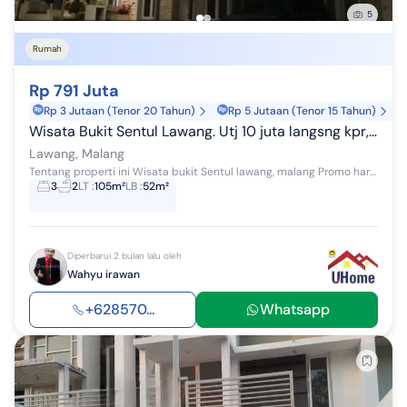
5
Rumah
Rp 791 Juta
Rp 3 Jutaan (Tenor 20 Tahun)
Rp 5 Jutaan (Tenor 15 Tahun)
Wisata Bukit Sentul Lawang. Utj 10 juta langsng kpr,free biaya2 l
Lawang, Malang
Tentang properti ini Wisata bukit Sentul lawang, malang Promo hari raya idul fitri beli rumah dp 0%, dan dapatkan THR hingga ratusan juta loh.. M...
3
2
LT
:
105m²
LB
:
52m²
Diperbarui 2 bulan lalu oleh
Wahyu irawan
+628570...
Whatsapp