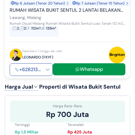
Rp 6 Jutaan (Tenor 20 Tahun)
Rp 7 Jutaan (Tenor 15 Tahun)
RUMAH WISATA BUKIT SENTUL 2 LANTAI BELAKANG VIEW TAMAN BUKIT SENTUL
Lawang, Malang
Rumah Dijual Malang Rumah Wisata Bukit Sentul Luas Tanah 112 m2 (7 x 16) Luas Lantai 2 ( 7 x 6 ) Loss kosong Kamar Tidur: 2 Kamar Mandi: 2 L...
2
2
LT
:
112m²
LB
:
135m²
Diperbarui 1 minggu lalu oleh
LEONARDO (FKYF)
Whatsapp
+628213...
Harga Jual
Properti di Wisata Bukit Sentul
Harga Rata-Rata
Rp 700 Juta
Tertinggi
Terendah
Rp 1,5 Miliar
Rp 425 Juta