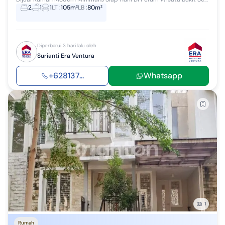
2
1
1
LT
:
105m²
LB
:
80m²
Diperbarui 3 hari lalu oleh
Surianti Era Ventura
+628137...
Whatsapp
1
Rumah