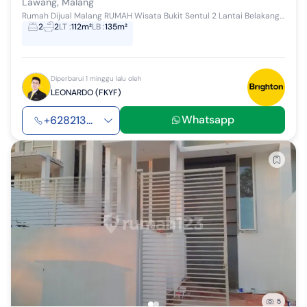
Lawang, Malang
Rumah Dijual Malang RUMAH Wisata Bukit Sentul 2 Lantai Belakang View Taman Bukit Sentul Luas Tanah 112 m2 (7 x 16) Luas Lantai 2 ( 7 x 6 ) Loss...
2
2
LT
:
112m²
LB
:
135m²
Diperbarui 1 minggu lalu oleh
LEONARDO (FKYF)
Whatsapp
+628213...
5