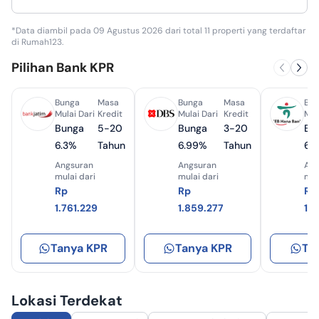
*Data diambil pada 09 Agustus 2026 dari total 11 properti yang terdaftar
di Rumah123.
Pilihan Bank KPR
Bunga
Masa
Bunga
Masa
Bun
Mulai Dari
Kredit
Mulai Dari
Kredit
Mul
Bunga
5-20
Bunga
3-20
Bu
6.3%
Tahun
6.99%
Tahun
6.
Angsuran
Angsuran
Ang
mulai dari
mulai dari
mul
Rp
Rp
Rp
1.761.229
1.859.277
1.
Tanya KPR
Tanya KPR
Ta
Lokasi Terdekat