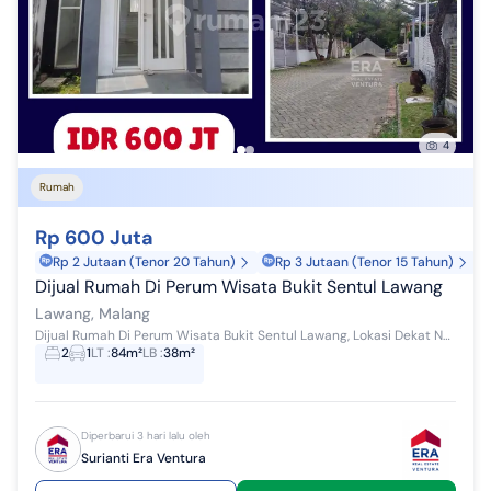
4
Rumah
Rp 600 Juta
Rp 2 Jutaan (Tenor 20 Tahun)
Rp 3 Jutaan (Tenor 15 Tahun)
Dijual Rumah Di Perum Wisata Bukit Sentul Lawang
Lawang, Malang
Dijual Rumah Di Perum Wisata Bukit Sentul Lawang, Lokasi Dekat Nol Jalan Malang - Surabaya Dan Exit Tol. Spesifikasi : Alamat : Wisata Bukit Sentu...
2
1
LT
:
84m²
LB
:
38m²
Diperbarui 3 hari lalu oleh
Surianti Era Ventura