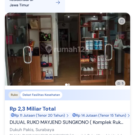
Jawa Timur
5
Ruko
Dekat Fasilitas Kesehatan
Rp 2,3 Miliar Total
Rp 11 Jutaan (Tenor 20 Tahun)
Rp 14 Jutaan (Tenor 15 Tahun)
DIJUAL RUKO MAYJEND SUNGKONO ( Komplek Ruko Wonokitri Indah ) Surabaya
Dukuh Pakis, Surabaya