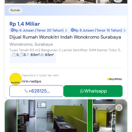
Rumah
Rp 1,4 Miliar
Rp 6 Jutaan (Tenor 20 Tahun)
Rp 8 Jutaan (Tenor 15 Tahun)
Dijual Rumah Wonokitri Indah Wonokromo Surabaya
Wonokromo, Surabaya
"Luas Tanah 65 m2 Bangunan 2 Lantai Sertifikat SHM Kamar Tidur 5 Kamar Mandi 3 Listrik 2200 watt" @ririn
5
3
LT
:
65m²
LB
:
65m²
Diperbarui 2 bulan lalu oleh
ririn rwdipo
+628125...
Whatsapp