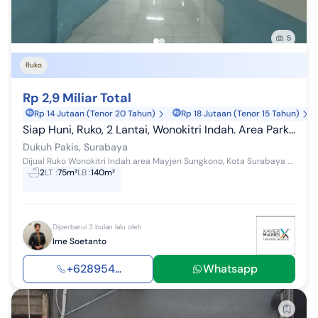
5
Ruko
Rp 2,9 Miliar Total
Rp 14 Jutaan (Tenor 20 Tahun)
Rp 18 Jutaan (Tenor 15 Tahun)
Siap Huni, Ruko, 2 Lantai, Wonokitri Indah. Area Parkir Luas. Cocok untuk Kantor. Siap Huni. Murah. Nego
Dukuh Pakis, Surabaya
Dijual Ruko Wonokitri Indah area Mayjen Sungkono, Kota Surabaya 2 Lantai LT 75 m² Dimensi lebar panjang 5m x 15m LB 140 m² Hadap Selatan Surat H...
2
LT
:
75m²
LB
:
140m²
Diperbarui 3 bulan lalu oleh
Ime Soetanto
+628954...
Whatsapp