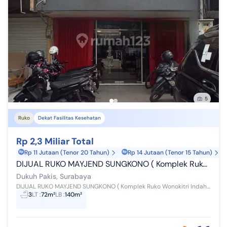
5
Ruko
Dekat Fasilitas Kesehatan
Rp 2,3 Miliar Total
Rp 11 Jutaan (Tenor 20 Tahun)
Rp 14 Jutaan (Tenor 15 Tahun)
DIJUAL RUKO MAYJEND SUNGKONO ( Komplek Ruko Wonokitri Indah ) Surabaya
Dukuh Pakis, Surabaya
DIJUAL RUKO MAYJEND SUNGKONO ( Komplek Ruko Wonokitri Indah ) Bangunan 2 lantai Lokasi Strategis cocok untuk Perkantoran, Gudang, Toko, Apotek, De...
3
LT
:
72m²
LB
:
140m²