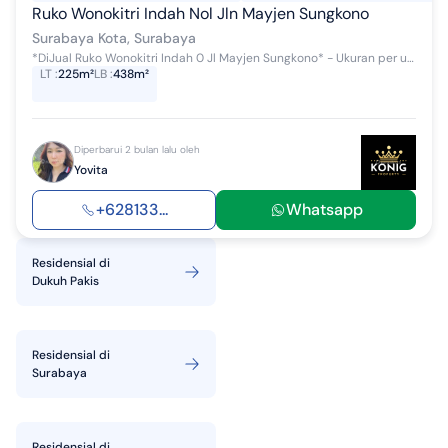
Ruko Wonokitri Indah Nol Jln Mayjen Sungkono
Surabaya Kota, Surabaya
*DiJual Ruko Wonokitri Indah 0 Jl Mayjen Sungkono* - Ukuran per unit 5 x 15 ( 2 lantai ) - LT = 225 m² - LB = 438 m² - Sertifikat HGB ( bisa d...
LT
:
225m²
LB
:
438m²
Diperbarui 2 bulan lalu oleh
Yovita
+628133...
Whatsapp
Residensial
di
Dukuh Pakis
Residensial
di
Surabaya
Residensial
di