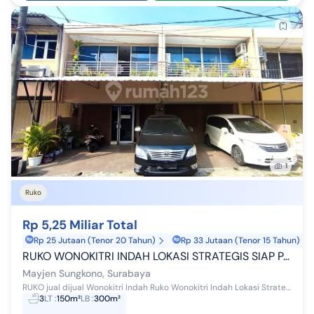
1
Ruko
Rp 5,25 Miliar Total
Rp 25 Jutaan (Tenor 20 Tahun)
Rp 33 Jutaan (Tenor 15 Tahun)
RUKO WONOKITRI INDAH LOKASI STRATEGIS SIAP PAKAI
Mayjen Sungkono, Surabaya
RUKO jual dijual Wonokitri Indah Ruko Wonokitri Indah Lokasi Strategis Siap Pakai SURABAYA MAYJEN SUNGKONO
3
LT
:
150m²
LB
:
300m²