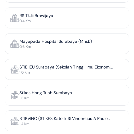
RS Tk.Iii Brawijaya
0,4
Km
Mayapada Hospital Surabaya (Mhsb)
0,6
Km
STIE IEU Surabaya (Sekolah Tinggi Ilmu Ekonomi
1,0
Km
Indonesian European University Surabaya)
Stikes Hang Tuah Surabaya
1,3
Km
STIKVINC (STIKES Katolik St.Vincentius A Paulo
1,4
Km
Surabaya)