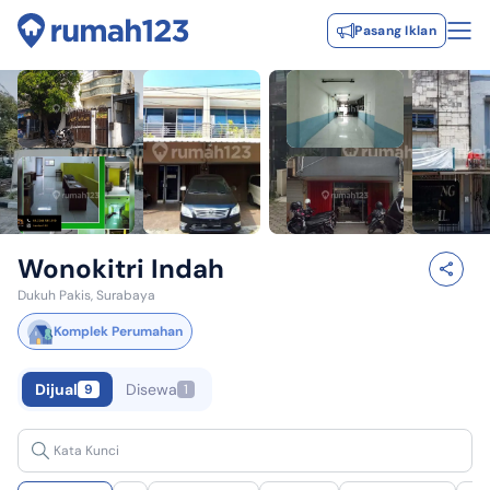
Pasang Iklan
Wonokitri Indah
Dukuh Pakis, Surabaya
Komplek Perumahan
Dijual
Disewa
9
1