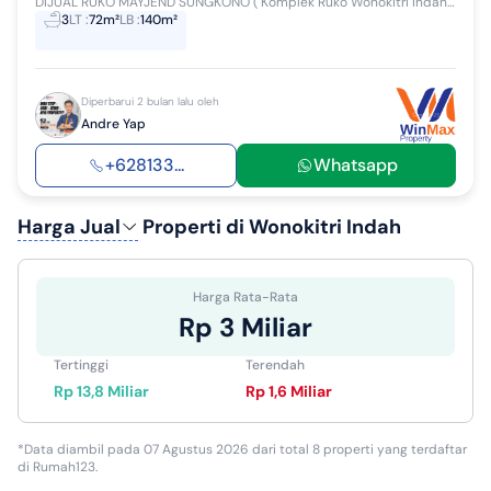
DIJUAL RUKO MAYJEND SUNGKONO ( Komplek Ruko Wonokitri Indah ) Bangunan 2 lantai Lokasi Strategis cocok untuk Perkantoran, Gudang, Toko, Apotek, De...
3
LT
:
72m²
LB
:
140m²
Diperbarui 2 bulan lalu oleh
Andre Yap
+628133...
Whatsapp
Harga Jual
Properti di Wonokitri Indah
Harga Rata-Rata
Rp 3 Miliar
Tertinggi
Terendah
Rp 13,8 Miliar
Rp 1,6 Miliar
*Data diambil pada 07 Agustus 2026 dari total 8 properti yang terdaftar
di Rumah123.