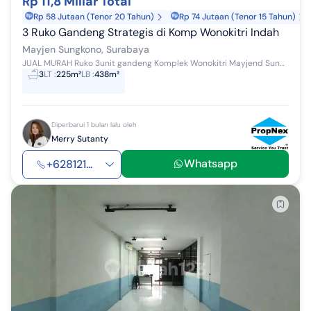
Rp 11,8 Miliar Total
Rp 58 Jutaan (Tenor 20 Tahun)
Rp 74 Jutaan (Tenor 15 Tahun)
3 Ruko Gandeng Strategis di Komp Wonokitri Indah
Mayjen Sungkono, Surabaya
JUAL MURAH Ruko 3unit gandeng Komplek Wonokitri Mayjend Sungkono Ukuran per unit : 5x15 (2lantai) LT total 225m2 LB total 438m2 Sertifikat: HGB (b...
3
LT
:
225m²
LB
:
438m²
Diperbarui 1 bulan lalu oleh
Merry Sutanty
Whatsapp
+628121...