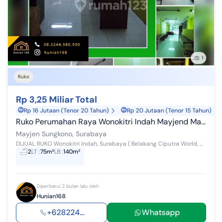
1
Ruko
Rp 3,25 Miliar Total
Rp 16 Jutaan (Tenor 20 Tahun)
Rp 20 Jutaan (Tenor 15 Tahun)
Ruko Perumahan Raya Wonokitri Indah Mayjend Mayjen Sungkono Surabaya Dukuh Pakis kupang barat
Mayjen Sungkono, Surabaya
DIJUAL RUKO Wonokitri Indah, Surabaya ( Belakang Ciputra World, Mayjend Sungkono, Surabaya ) Spesifikasi : - Luas Tanah 75 m² (5 x 15) - Luas Ban...
2
LT
:
75m²
LB
:
140m²
Diperbarui 2 bulan lalu oleh
Hunian168
+628224...
Whatsapp