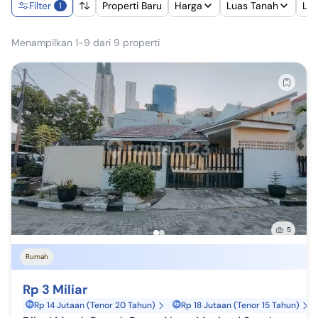
Filter
Properti Baru
Harga
Luas Tanah
Lu
1
Menampilkan 1-9 dari 9 properti
5
Rumah
Rp 3 Miliar
Rp 14 Jutaan (Tenor 20 Tahun)
Rp 18 Jutaan (Tenor 15 Tahun)