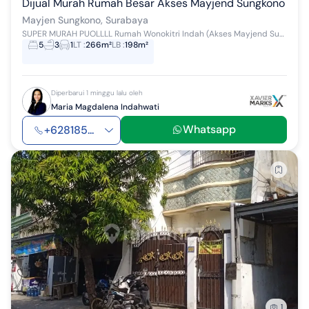
Dijual Murah Rumah Besar Akses Mayjend Sungkono
Mayjen Sungkono, Surabaya
SUPER MURAH PUOLLLL Rumah Wonokitri Indah (Akses Mayjend Sungkono) LT 266m2 LB 198m2 KT 5+1 KM 3+1 1.5lantai Listrik 2200Watt Hook hadap Selatan - ...
5
3
1
LT
:
266m²
LB
:
198m²
Diperbarui 1 minggu lalu oleh
Maria Magdalena Indahwati
Whatsapp
+628185...
1