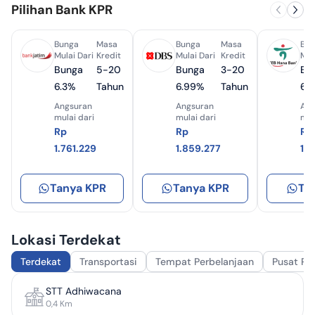
Pilihan Bank KPR
Bunga
Masa
Bunga
Masa
Bun
Mulai Dari
Kredit
Mulai Dari
Kredit
Mul
Bunga
5-20
Bunga
3-20
Bu
6.3%
Tahun
6.99%
Tahun
6.
Angsuran
Angsuran
Ang
mulai dari
mulai dari
mul
Rp
Rp
Rp
1.761.229
1.859.277
1.
Tanya KPR
Tanya KPR
Ta
Lokasi Terdekat
Terdekat
Transportasi
Tempat Perbelanjaan
Pusat Pe
STT Adhiwacana
0,4
Km