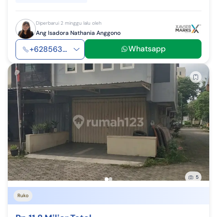
Diperbarui 2 minggu lalu oleh
Ang Isadora Nathania Anggono
Whatsapp
+628563...
5
Ruko