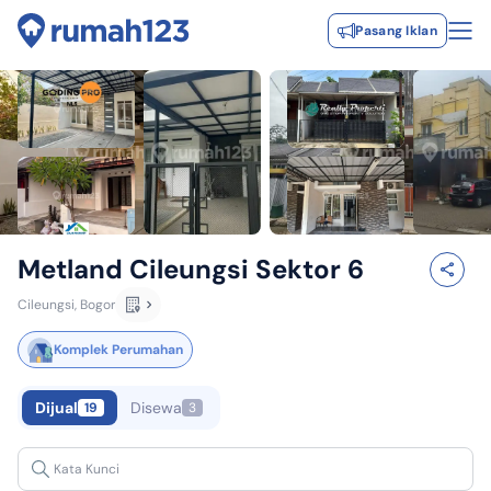
Pasang Iklan
Metland Cileungsi Sektor 6
Cileungsi, Bogor
Komplek Perumahan
Dijual
Disewa
19
3