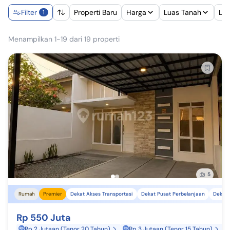
Filter
Properti Baru
Harga
Luas Tanah
Lu
1
Menampilkan 1-19 dari 19 properti
5
Rumah
Premier
Dekat Akses Transportasi
Dekat Pusat Perbelanjaan
Dekat 
Rp 550 Juta
Rp 2 Jutaan (Tenor 20 Tahun)
Rp 3 Jutaan (Tenor 15 Tahun)