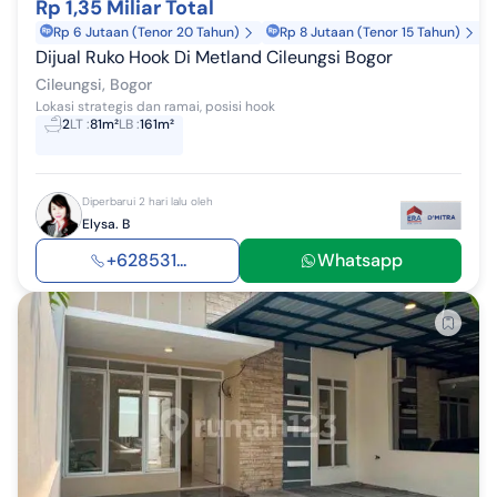
Rp 1,35 Miliar Total
Rp 6 Jutaan (Tenor 20 Tahun)
Rp 8 Jutaan (Tenor 15 Tahun)
Dijual Ruko Hook Di Metland Cileungsi Bogor
Cileungsi, Bogor
Lokasi strategis dan ramai, posisi hook
2
LT
:
81m²
LB
:
161m²
Diperbarui 2 hari lalu oleh
Elysa. B
+628531...
Whatsapp