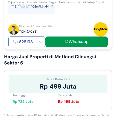
Dijual cepat Rumah 1 lantai Bagian belakang sudah di tutup Sudah ada kanopi Carport 1 mobil Legalitas SHM Harga jual Rp 725juta Selling Points...
2
1
1
LT
:
102m²
LB
:
44m²
Diperbarui 2 bulan lalu oleh
TONI (ACYS)
Whatsapp
+628138...
Harga Jual
Properti di Metland Cileungsi
Sektor 6
Harga Rata-Rata
Rp 499 Juta
Tertinggi
Terendah
Rp 725 Juta
Rp 499 Juta
*Data diambil pada 10 Agustus 2026 dari total 5 properti yang terdaftar