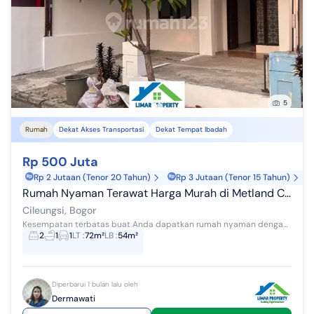
5
Rumah
Dekat Akses Transportasi
Dekat Tempat Ibadah
Rp 500 Juta
Rp 2 Jutaan (Tenor 20 Tahun)
Rp 3 Jutaan (Tenor 15 Tahun)
Rumah Nyaman Terawat Harga Murah di Metland Cileungsi
Cileungsi, Bogor
Kesempatan terbatas buat Anda dapatkan rumah nyaman dengan return investasi tinggi di Cileungsi, Bogor. Rumah ini menawarkan kelengkapan fasilitas...
2
1
1
LT
:
72m²
LB
:
54m²
Diperbarui 1 bulan lalu oleh
Dermawati