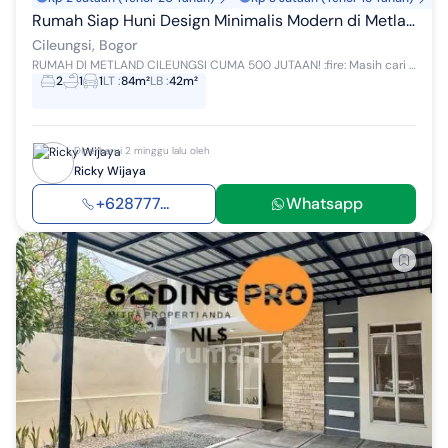
Rumah Siap Huni Design Minimalis Modern di Metland Cileungsi
Cileungsi, Bogor
RUMAH DI METLAND CILEUNGSI CUMA 500 JUTAAN! :fire: Masih cari rumah di kawasan Metland dengan harga yang ramah di kantong? Unit ini siap huni da...
2
1
1
LT
:
84m²
LB
:
42m²
Diperbarui 2 minggu lalu oleh
Ricky Wijaya
+628777...
Whatsapp