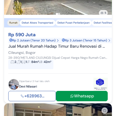
5
Rumah
Dekat Akses Transportasi
Dekat Pusat Perbelanjaan
Dekat Fasilitas K
Rp 590 Juta
Rp 2 Jutaan (Tenor 20 Tahun)
Rp 3 Jutaan (Tenor 15 Tahun)
Jual Murah Rumah Hadap Timur Baru Renovasi di Metland Cileungsi
Cileungsi, Bogor
28-390/METLAND CILEUNGSI Dijual Cepat Harga Nego Rumah Cantik Minimalis Modern Siap Huni Rumah baru renov bersih rapi lkasi dalam sektor 6 Metlan...
2
1
1
LT
:
84m²
LB
:
42m²
Diperbarui 3 hari lalu oleh
Devi Nilasari
+628963...
Whatsapp