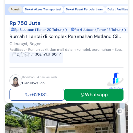
Rumah
Dekat Akses Transportasi
Dekat Pusat Perbelanjaan
Dekat Fasilitas K
Rp 750 Juta
Rp 3 Jutaan (Tenor 20 Tahun)
Rp 4 Jutaan (Tenor 15 Tahun)
Rumah 1 Lantai di Komplek Perumahan Metland Cileungsi
Cileungsi, Bogor
Fasilitas : - Rumah sakit dan mall dalam komplek perumahan - Bebas dari Banjir dan Polusi udara - Security 24 jam tiap cluster - Sarana Pendidikan...
2
1
1
LT
:
102m²
LB
:
60m²
Diperbarui 4 hari lalu oleh
Dian Nova Rini
+628131...
Whatsapp