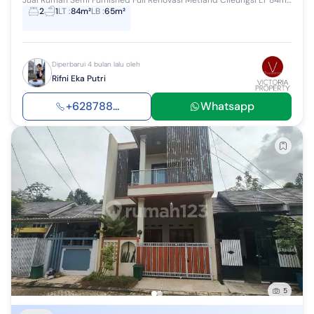
2
1
LT
:
84m²
LB
:
65m²
Diperbarui 4 bulan lalu oleh
Rifni Eka Putri
+628788...
Whatsapp
5