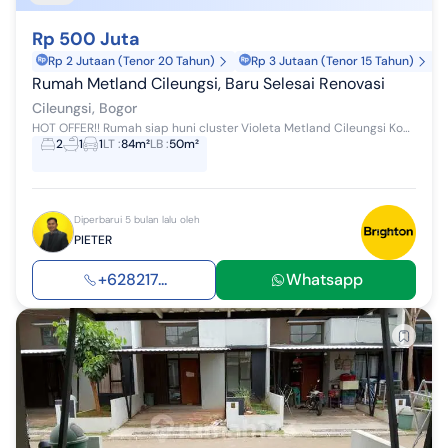
Rp 500 Juta
Rp 2 Jutaan (Tenor 20 Tahun)
Rp 3 Jutaan (Tenor 15 Tahun)
Rumah Metland Cileungsi, Baru Selesai Renovasi
Cileungsi, Bogor
HOT OFFER!! Rumah siap huni cluster Violeta Metland Cileungsi Kondisi bagus, baru renovasi. LT 84 M2 LB 50 M2 KT 2 KM 1 Listrik 1.300 W SHGB. Air ...
2
1
1
LT
:
84m²
LB
:
50m²
Diperbarui 5 bulan lalu oleh
PIETER
+628217...
Whatsapp