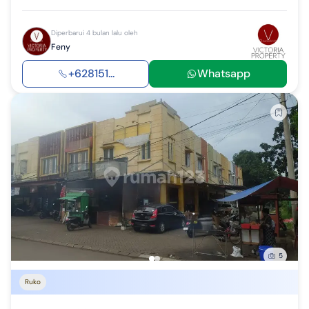
Diperbarui 4 bulan lalu oleh
Feny
+628151...
Whatsapp
5
Ruko