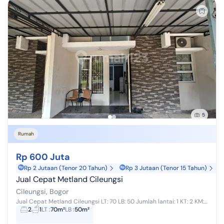
5
Rumah
Rp 600 Juta
Rp 2 Jutaan (Tenor 20 Tahun)
Rp 3 Jutaan (Tenor 15 Tahun)
Jual Cepat Metland Cileungsi
Cileungsi, Bogor
Jual Cepat Metland Cileungsi LT: 70 LB: 50 Jumlah lantai: 1 KT: 2 KM: 1 Harga: 600jt NEGO Legalitas: SHM Listrik: 2200 watt Air: Jetpump Furniture...
2
1
LT
:
70m²
LB
:
50m²