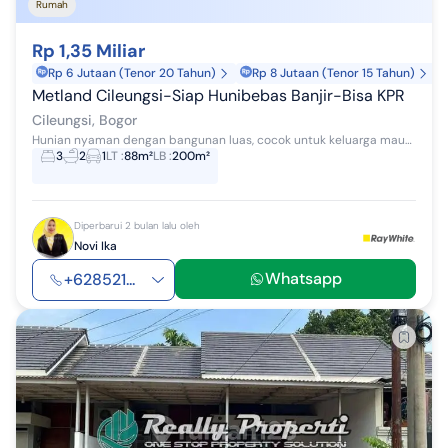
Rumah
Rp 1,35 Miliar
Rp 6 Jutaan (Tenor 20 Tahun)
Rp 8 Jutaan (Tenor 15 Tahun)
Metland Cileungsi-Siap Hunibebas Banjir-Bisa KPR
Cileungsi, Bogor
Hunian nyaman dengan bangunan luas, cocok untuk keluarga maupun investasi. Lokasi strategis di dalam kawasan perumahan yang aman dan berkembang. K...
3
2
1
LT
:
88m²
LB
:
200m²
Diperbarui 2 bulan lalu oleh
Novi Ika
Whatsapp
+628521...