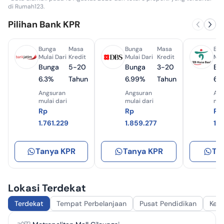
di Rumah123.
Pilihan Bank KPR
Bunga
Masa
Bunga
Masa
Bun
Mulai Dari
Kredit
Mulai Dari
Kredit
Mul
Bunga
5-20
Bunga
3-20
Bu
6.3%
Tahun
6.99%
Tahun
6.
Angsuran
Angsuran
Ang
mulai dari
mulai dari
mul
Rp
Rp
Rp
1.761.229
1.859.277
1.
Tanya KPR
Tanya KPR
Ta
Lokasi Terdekat
Terdekat
Tempat Perbelanjaan
Pusat Pendidikan
Kes