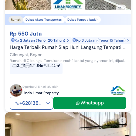
5
Rumah
Dekat Akses Transportasi
Dekat Tempat Ibadah
Rp 550 Juta
Rp 2 Jutaan (Tenor 20 Tahun)
Rp 3 Jutaan (Tenor 15 Tahun)
Harga Terbaik Rumah Siap Huni Langsung Tempati Metland Cileungsi
Cileungsi, Bogor
Rumah di Cileungsi. Temukan rumah 1 lantai yang nyaman ini, dijual dengan pemandangan asri yang menambah nilai estetika di lingkungan hunian. Rum...
2
1
1
LT
:
84m²
LB
:
42m²
Diperbarui 6 hari lalu oleh
Linda Limar Property
Whatsapp
+628138...