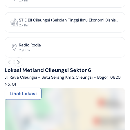
2,7
Km
STIE BII Cileungsi (Sekolah Tinggi Ilmu Ekonomi Bisnis
2,7
Km
Internasional Indonesia Cileungsi)
Radio Rodja
2,9
Km
Lokasi Metland Cileungsi Sektor 6
Jl. Raya Cileungsi - Setu Serang Km 2 Cileungsi - Bogor 16820
No. 01
Lihat Lokasi