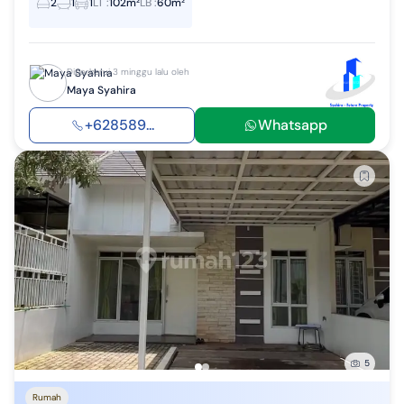
2
1
1
LT
:
102m²
LB
:
60m²
Diperbarui 3 minggu lalu oleh
Maya Syahira
+628589...
Whatsapp
5
Rumah