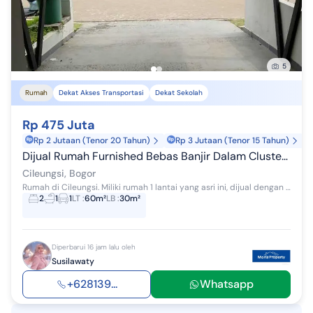
5
Rumah
Dekat Akses Transportasi
Dekat Sekolah
Rp 475 Juta
Rp 2 Jutaan (Tenor 20 Tahun)
Rp 3 Jutaan (Tenor 15 Tahun)
Dijual Rumah Furnished Bebas Banjir Dalam Cluster di Metland Cileungsi Dekat Cibubur
Cileungsi, Bogor
Rumah di Cileungsi. Miliki rumah 1 lantai yang asri ini, dijual dengan pemandangan indah yang menambah nilai estetika di lingkungan hunian. Rumah...
2
1
1
LT
:
60m²
LB
:
30m²
Diperbarui 16 jam lalu oleh
Susilawaty
+628139...
Whatsapp