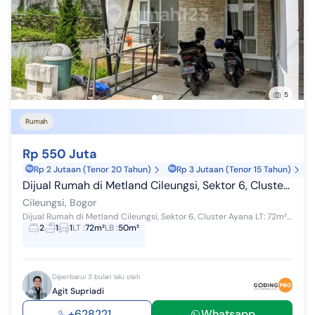
5
Rumah
Rp 550 Juta
Rp 2 Jutaan (Tenor 20 Tahun)
Rp 3 Jutaan (Tenor 15 Tahun)
Dijual Rumah di Metland Cileungsi, Sektor 6, Cluster Ayana
Cileungsi, Bogor
Dijual Rumah di Metland Cileungsi, Sektor 6, Cluster Ayana LT: 72m² LB: 50m² Jumlah lantai: 1 KT: 2 KM: 1 Air: Pompa Listrik: 1,300VA Toke...
2
1
1
LT
:
72m²
LB
:
50m²
Diperbarui 3 bulan lalu oleh
Agit Supriadi
+628221...
Whatsapp