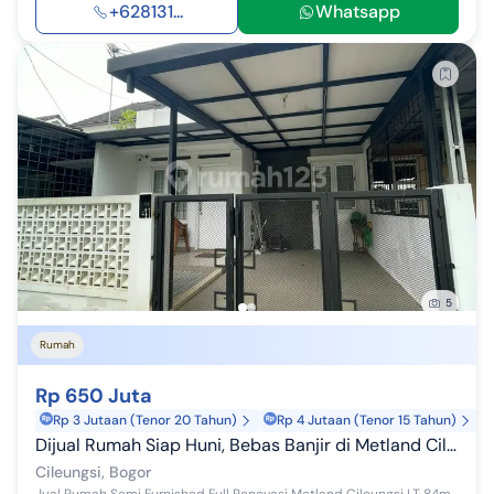
+628131...
Whatsapp
5
Rumah
Rp 650 Juta
Rp 3 Jutaan (Tenor 20 Tahun)
Rp 4 Jutaan (Tenor 15 Tahun)
Dijual Rumah Siap Huni, Bebas Banjir di Metland Cileungsi
Cileungsi, Bogor
Jual Rumah Semi Furnished Full Renovasi Metland Cileungsi LT 84m2 LB -/+65m2 KT 2 KM 1 1 lantai Listrik 1300 watt Air Tanah Carpot + kanopi SHM ...