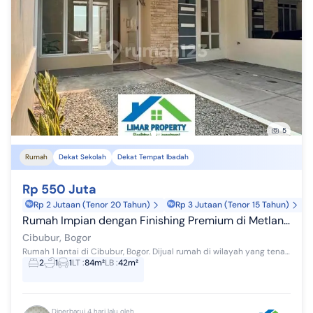
5
Rumah
Dekat Sekolah
Dekat Tempat Ibadah
Rp 550 Juta
Rp 2 Jutaan (Tenor 20 Tahun)
Rp 3 Jutaan (Tenor 15 Tahun)
Rumah Impian dengan Finishing Premium di Metland Cileungsi
Cibubur, Bogor
Rumah 1 lantai di Cibubur, Bogor. Dijual rumah di wilayah yang tenang. Properti 1 lantai ini berada di lingkungan strategis. Rinciannya adalah se...
2
1
1
LT
:
84m²
LB
:
42m²
Diperbarui 4 hari lalu oleh