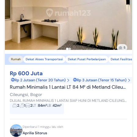
5
Rumah
Dekat Akses Transportasi
Dekat Pusat Perbelanjaan
Dekat Fasilitas K
Rp 600 Juta
Rp 2 Jutaan (Tenor 20 Tahun)
Rp 3 Jutaan (Tenor 15 Tahun)
Rumah Minimalis 1 Lantai LT 84 M² di Metland Cileungsi
Cileungsi, Bogor
DIJUAL RUMAH MINIMALIS 1 LANTAI SIAP HUNI DI METLAND CILEUNGSI SEKTOR 6 Sedang mencari rumah nyaman di kawasan Metland dengan harga terjangkau? In...
2
1
2
LT
:
84m²
LB
:
42m²
Diperbarui 1 minggu lalu oleh
Aprilia Sitorus