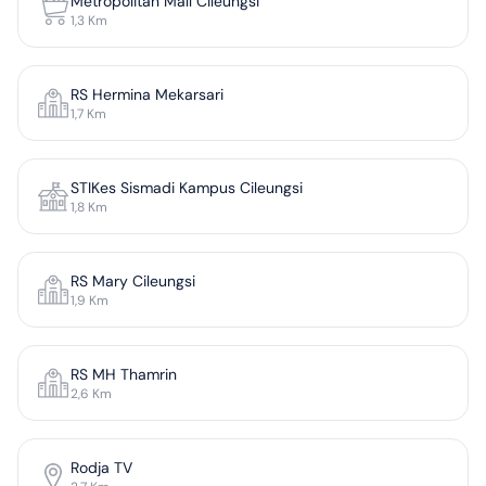
Metropolitan Mall Cileungsi
1,3
Km
RS Hermina Mekarsari
1,7
Km
STIKes Sismadi Kampus Cileungsi
1,8
Km
RS Mary Cileungsi
1,9
Km
RS MH Thamrin
2,6
Km
Rodja TV