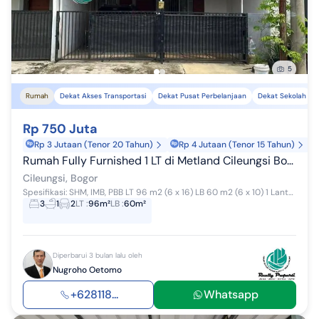
5
Rumah
Dekat Akses Transportasi
Dekat Pusat Perbelanjaan
Dekat Sekolah
Rp 750 Juta
Rp 3 Jutaan (Tenor 20 Tahun)
Rp 4 Jutaan (Tenor 15 Tahun)
Rumah Fully Furnished 1 LT di Metland Cileungsi Bogor
Cileungsi, Bogor
Spesifikasi: SHM, IMB, PBB LT 96 m2 (6 x 16) LB 60 m2 (6 x 10) 1 Lantai K. Tidur 3 K. Mandi 1 R. Tamu R. Keluarga R. Makan Dapur R. Cuci & Jemur Pa...
3
1
2
LT
:
96m²
LB
:
60m²
Diperbarui 3 bulan lalu oleh
Nugroho Oetomo
+628118...
Whatsapp