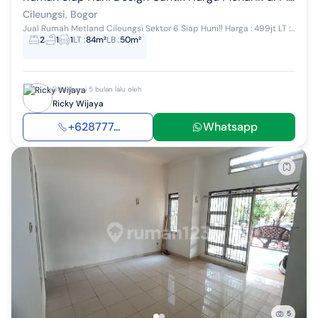
Cileungsi, Bogor
Jual Rumah Metland Cileungsi Sektor 6 Siap Huni‼️ Harga : 499jt LT : 84 m2 LB : 50 m2 KT : 2 KM : 1 Listrik : 1300VA Hadap : Selatan Air : Su...
2
1
1
LT
:
84m²
LB
:
50m²
Diperbarui 5 bulan lalu oleh
Ricky Wijaya
+628777...
Whatsapp
5