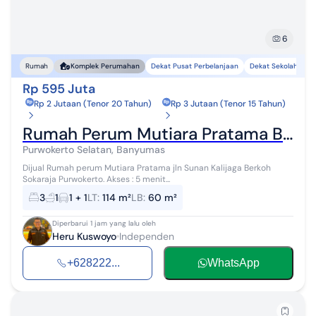
6
Dekat Pusat Perbelanjaan
Dekat Sekolah
De
Rumah
Komplek Perumahan
Rp 595 Juta
Rp 2 Jutaan (Tenor 20 Tahun)
Rp 3 Jutaan (Tenor 15 Tahun)
Rumah Perum Mutiara Pratama Berkoh Dekat Rs Margono Purwokerto
Purwokerto Selatan, Banyumas
Dijual Rumah perum Mutiara Pratama jln Sunan Kalijaga Berkoh
Sokaraja Purwokerto. Akses : 5 menit...
3
1
1 + 1
LT
:
114 m²
LB
:
60 m²
Diperbarui 1 jam yang lalu oleh
Heru Kuswoyo
Independen
+628222...
WhatsApp