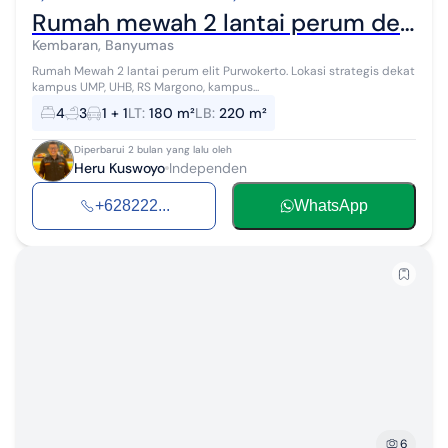
Rumah mewah 2 lantai perum dekat kampus UMP, UHB, Rs Margono Purwokerto
Kembaran, Banyumas
Rumah Mewah 2 lantai perum elit Purwokerto. Lokasi strategis dekat
kampus UMP, UHB, RS Margono, kampus...
4
3
1 + 1
LT
:
180 m²
LB
:
220 m²
Diperbarui 2 bulan yang lalu oleh
Heru Kuswoyo
Independen
+628222...
WhatsApp
6