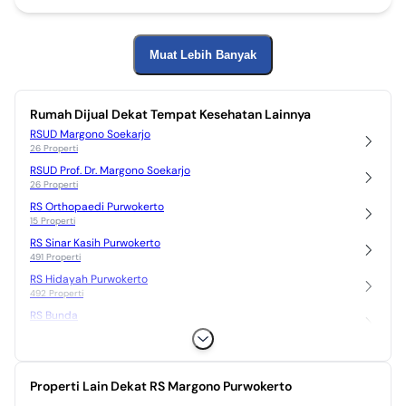
Muat Lebih Banyak
Rumah Dijual Dekat Tempat Kesehatan Lainnya
RSUD Margono Soekarjo
26 Properti
RSUD Prof. Dr. Margono Soekarjo
26 Properti
RS Orthopaedi Purwokerto
15 Properti
RS Sinar Kasih Purwokerto
491 Properti
RS Hidayah Purwokerto
492 Properti
RS Bunda
572 Properti
RS Dadi Keluarga Purwokerto
416 Properti
Properti Lain Dekat RS Margono Purwokerto
RS Wiradadi Husada
14 Properti