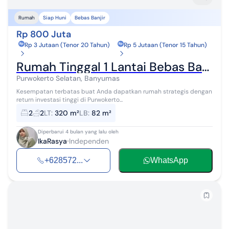
Siap Huni
Bebas Banjir
Rumah
Rp 800 Juta
Rp 3 Jutaan (Tenor 20 Tahun)
Rp 5 Jutaan (Tenor 15 Tahun)
Rumah Tinggal 1 Lantai Bebas Banjir Siap Huni Berkoh (Pw001410)
Purwokerto Selatan, Banyumas
Kesempatan terbatas buat Anda dapatkan rumah strategis dengan
return investasi tinggi di Purwokerto...
2
2
LT
:
320 m²
LB
:
82 m²
Diperbarui 4 bulan yang lalu oleh
IkaRasya
Independen
+628572...
WhatsApp