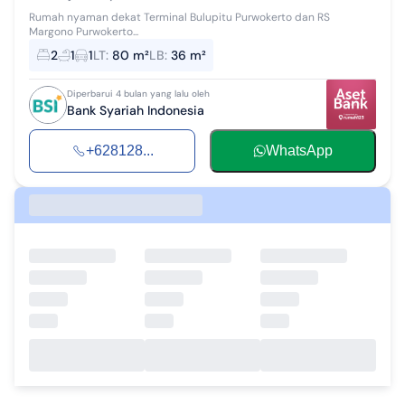
Rumah nyaman dekat Terminal Bulupitu Purwokerto dan RS
Margono Purwokerto...
2
1
1
LT
:
80 m²
LB
:
36 m²
Diperbarui 4 bulan yang lalu oleh
Bank Syariah Indonesia
+628128...
WhatsApp