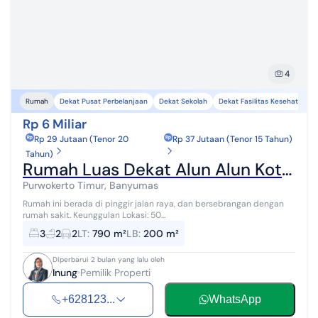
4
Dekat Pusat Perbelanjaan
Dekat Sekolah
Dekat Fasilitas Kesehatan
Rumah
Rp 6 Miliar
Rp 29 Jutaan (Tenor 20
Rp 37 Jutaan (Tenor 15 Tahun)
Tahun)
Rumah Luas Dekat Alun Alun Kota Purwokerto
Purwokerto Timur, Banyumas
Rumah ini berada di pinggir jalan raya, dan bersebrangan dengan
rumah sakit. Keunggulan Lokasi: 50...
3
2
2
LT
:
790 m²
LB
:
200 m²
Diperbarui 2 bulan yang lalu oleh
Inung
Pemilik Properti
+628123...
WhatsApp