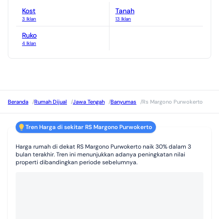
RS Jih Purwokerto
Kost
Tanah
27 Properti
3 Iklan
13 Iklan
RSIA Budhi Asih Purwokerto
Ruko
573 Properti
4 Iklan
Beranda
/
Rumah Dijual
/
Jawa Tengah
/
Banyumas
/
Rs Margono Purwokerto
Tren Harga di sekitar RS Margono Purwokerto
Harga rumah di dekat RS Margono Purwokerto naik 30% dalam 3
bulan terakhir. Tren ini menunjukkan adanya peningkatan nilai
properti dibandingkan periode sebelumnya.