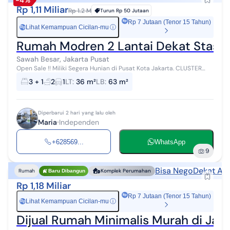
-4%
Rp 1,11 Miliar
Rp 1.2 M
Turun
Rp 50 Jutaan
Rp 7 Jutaan (Tenor 15 Tahun)
Lihat Kemampuan Cicilan-mu
ⓘ
Rp
Rumah Modren 2 Lantai Dekat Stasiu
Sawah Besar, Jakarta Pusat
Open Sale !! Miliki Segera Hunian di Pusat Kota Jakarta. CLUSTER
MEWAH di Jl.Kran Jakarta pusat. Konsep bangunan cluster mewah 2
3 + 1
2
1
LT
:
36 m²
LB
:
63 m²
Lantai di...
Diperbarui 2 hari yang lalu oleh
Maria
Independen
+628569...
WhatsApp
9
Bisa Nego
Dekat Aks
Rumah
Komplek Perumahan
Baru Dibangun
Rp 1,18 Miliar
Rp 7 Jutaan (Tenor 15 Tahun)
Lihat Kemampuan Cicilan-mu
ⓘ
Rp
Dijual Rumah Minimalis Murah di Jal