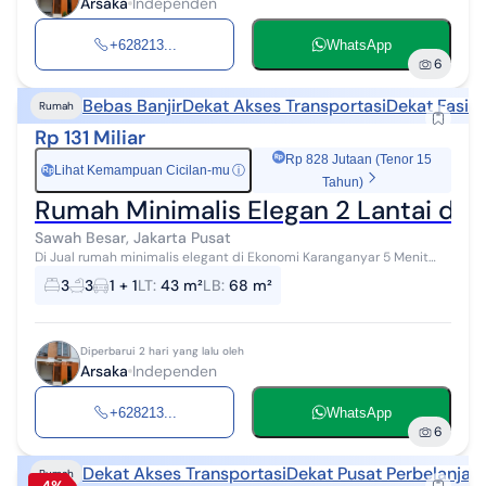
Arsaka
Independen
+628213...
WhatsApp
6
Bebas Banjir
Dekat Akses Transportasi
Dekat Fasili
Rumah
Rp 131 Miliar
Rp 828 Jutaan (Tenor 15
Lihat Kemampuan Cicilan-mu
ⓘ
Rp
Tahun)
Rumah Minimalis Elegan 2 Lantai di 
Sawah Besar, Jakarta Pusat
Di Jual rumah minimalis elegant di Ekonomi Karanganyar 5 Menit
rumah sakit husada lokasi strategis bebas banjir 2 Lantai 3 Kamar
3
3
1 + 1
LT
:
43 m²
LB
:
68 m²
tidur 3 Kamar ti...
Diperbarui 2 hari yang lalu oleh
Arsaka
Independen
+628213...
WhatsApp
6
Dekat Akses Transportasi
Dekat Pusat Perbelanjaa
Rumah