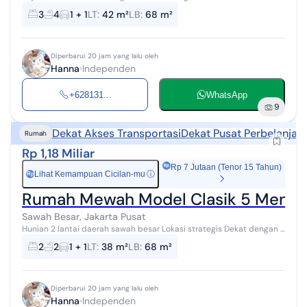
pusat Lokasi dekat dengan *Stasiun sawah besar *Ruko karang
3
4
1 + 1
LT
:
42 m²
LB
:
68 m²
banyak *Rs huda...
Diperbarui 20 jam yang lalu oleh
Hanna
Independen
+628131...
WhatsApp
9
Dekat Akses Transportasi
Dekat Pusat Perbelanjaa
Rumah
Rp 1,18 Miliar
Rp 7 Jutaan (Tenor 15 Tahun)
Lihat Kemampuan Cicilan-mu
ⓘ
Rp
Rumah Mewah Model Clasik 5 Menit S
Sawah Besar, Jakarta Pusat
Hunian 2 lantai daerah sawah besar Lokasi strategis Dekat dengan :
*Je Stasiun sawah besar *Ke RS husada *Ke RSUD sawah besar *Ke
2
2
1 + 1
LT
:
38 m²
LB
:
68 m²
TK,SD,SMP San...
Diperbarui 20 jam yang lalu oleh
Hanna
Independen