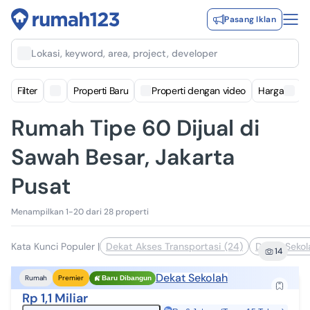
Pasang Iklan
Lokasi, keyword, area, project, developer
Filter
Properti Baru
Properti dengan video
Harga
Rumah Tipe 60 Dijual di
Sawah Besar, Jakarta
Pusat
Menampilkan 1-20 dari 28 properti
Kata Kunci Populer
|
Dekat Akses Transportasi (24)
Dekat Sekol
14
Dekat Sekolah
Rumah
Premier
Baru Dibangun
Rp 1,1 Miliar