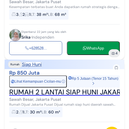
Sawah Besar, Jakarta Pusat
Kesempatan terbatas buat Anda dapatkan rumah strategis dengan
return investasi tinggi di Sawah Besar, Jakarta Pusat. Rumah ini
3
2
1
LT
:
38 m²
LB
:
68 m²
menawarkan kelengka...
Diperbarui 22 jam yang lalu oleh
Srika
Independen
+628528...
WhatsApp
4
Siap Huni
Rumah
Rp 850 Juta
Rp 5 Jutaan (Tenor 15 Tahun)
Lihat Kemampuan Cicilan-mu
ⓘ
Rp
RUMAH 2 LANTAI SIAP HUNI JAKART 
Sawah Besar, Jakarta Pusat
Rumah Dijual Jakarta Pusat Dijual rumah siap huni daerah sawah
besar Jakarta pusat, 2 lantai, lantai 1 beton lantai 2 dak kayu, rumah
2
1
LT
:
30 m²
LB
:
60 m²
pinggir jalan...