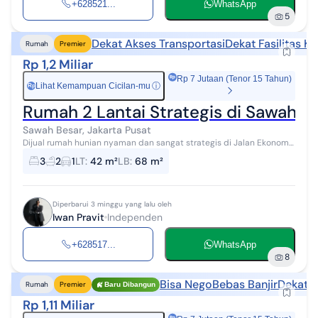
+628521...
WhatsApp
5
Dekat Akses Transportasi
Dekat Fasilitas K
Rumah
Premier
Rp 1,2 Miliar
Rp 7 Jutaan (Tenor 15 Tahun)
Lihat Kemampuan Cicilan-mu
ⓘ
Rp
Rumah 2 Lantai Strategis di Sawah Be
Sawah Besar, Jakarta Pusat
Dijual rumah hunian nyaman dan sangat strategis di Jalan Ekonomi,
Karang Anyar, Sawah Besar, Jakarta Pusat. Lokasi emas di pusat
3
2
1
LT
:
42 m²
LB
:
68 m²
kota dengan aksesi...
Diperbarui 3 minggu yang lalu oleh
Iwan Pravit
Independen
+628517...
WhatsApp
8
Bisa Nego
Bebas Banjir
Dekat A
Rumah
Premier
Baru Dibangun
Rp 1,11 Miliar