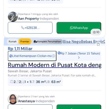
menawarkan lokasi yang...
Diperbarui 1 minggu yang lalu oleh
Aan Property
Independen
+628138...
WhatsApp
10
Bisa Nego
Bebas Banjir
De
Rumah
Premier
Komplek Perumahan
Rp 1,11 Miliar
Rp 7 Jutaan (Tenor 15 Tahun)
Lihat Kemampuan Cicilan-mu
ⓘ
Rp
Rumah Modern di Pusat Kota dengan 
Sawah Besar, Jakarta Pusat
Rumah 2 lantai di Sawah Besar, Jakarta Pusat. For sale rumah di
wilayah yang tenang dengan pemandangan Dekat Kawasan Bisnis
2
2
1 + 1
LT
:
36 m²
LB
:
63 m²
& Industri. Properti 2...
Diperbarui 2 hari yang lalu oleh
Anastasya
Independen