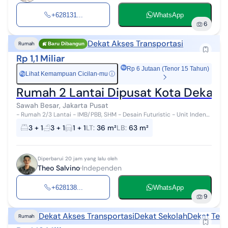
+628131...
WhatsApp
6
Dekat Akses Transportasi
Rumah
Baru Dibangun
Rp 1,1 Miliar
Rp 6 Jutaan (Tenor 15 Tahun)
Lihat Kemampuan Cicilan-mu
ⓘ
Rp
Rumah 2 Lantai Dipusat Kota Dekat 
Sawah Besar, Jakarta Pusat
- Rumah 2/3 Lantai - IMB/PBB, SHM - Desain Futuristic - Unit Indent
Free Costume Tata Ruang Payment ; Cash Keras Cash Bertahap
3 + 1
3 + 1
1 + 1
LT
:
36 m²
LB
:
63 m²
Legalitas document...
Diperbarui 20 jam yang lalu oleh
Theo Salvino
Independen
+628138...
WhatsApp
9
Dekat Akses Transportasi
Dekat Sekolah
Dekat Tem
Rumah