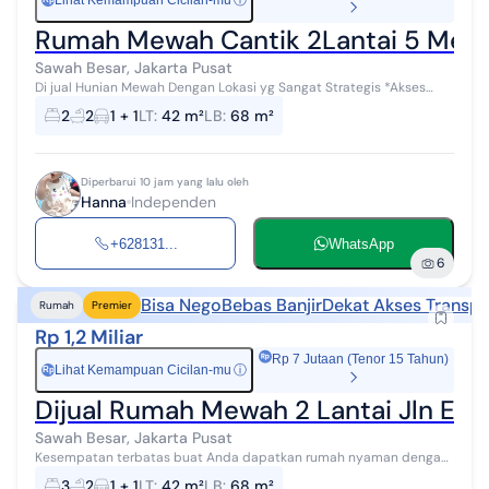
Lihat Kemampuan Cicilan-mu
ⓘ
Rumah Mewah Cantik 2Lantai 5 Menit
Sawah Besar, Jakarta Pusat
Di jual Hunian Mewah Dengan Lokasi yg Sangat Strategis *Akses
mobil Selingi point : *Dekat ke Stasiun sawah besar *Rs Husada
2
2
1 + 1
LT
:
42 m²
LB
:
68 m²
*Pasar Asem reges *...
Diperbarui 10 jam yang lalu oleh
Hanna
Independen
+628131...
WhatsApp
6
Bisa Nego
Bebas Banjir
Dekat Akses Transpo
Rumah
Premier
Rp 1,2 Miliar
Rp 7 Jutaan (Tenor 15 Tahun)
Lihat Kemampuan Cicilan-mu
ⓘ
Rp
Dijual Rumah Mewah 2 Lantai Jln Eko
Sawah Besar, Jakarta Pusat
Kesempatan terbatas buat Anda dapatkan rumah nyaman dengan
return investasi tinggi di Sawah Besar, Jakarta Pusat. Rumah ini
3
2
1 + 1
LT
:
42 m²
LB
:
68 m²