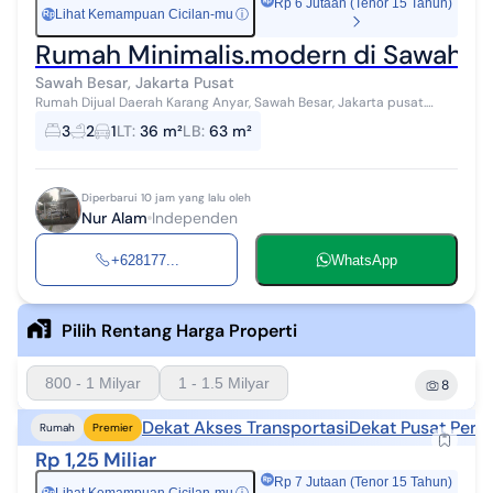
Rp 6 Jutaan (Tenor 15 Tahun)
Lihat Kemampuan Cicilan-mu
ⓘ
Rp
Rumah Minimalis.modern di Sawah Be
Sawah Besar, Jakarta Pusat
Rumah Dijual Daerah Karang Anyar, Sawah Besar, Jakarta pusat.
Rumah indent fassad/tampak depan mewah nan elegant terbuat
3
2
1
LT
:
36 m²
LB
:
63 m²
dari bahan berkualitas di...
Diperbarui 10 jam yang lalu oleh
Nur Alam
Independen
+628177...
WhatsApp
Pilih Rentang Harga Properti
800 - 1 Milyar
1 - 1.5 Milyar
8
Dekat Akses Transportasi
Dekat Pusat Perb
Rumah
Premier
Rp 1,25 Miliar
Rp 7 Jutaan (Tenor 15 Tahun)
Rp