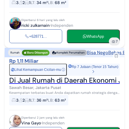
3
2
1
LT
:
34 m²
LB
:
68 m²
mengusung konse...
Diperbarui 6 hari yang lalu oleh
ricki zulkarnain
Independen
+628771...
WhatsApp
7
Bisa Nego
Bebas Ban
Rumah
Komplek Perumahan
Baru Dibangun
Rp 1,11 Miliar
Rp 7 Jutaan (Tenor 15 Tahun)
Lihat Kemampuan Cicilan-mu
ⓘ
Rp
Di Jual Rumah di Daerah Ekonomi Jak
Sawah Besar, Jakarta Pusat
Kesempatan terbatas buat Anda dapatkan rumah strategis dengan
return investasi tinggi di Sawah Besar, Jakarta Pusat. Rumah ini
3
2
1
LT
:
36 m²
LB
:
63 m²
menawarkan kelengka...
Diperbarui 2 jam yang lalu oleh
Vina Gayo
Independen