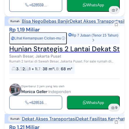
+628559...
WhatsApp
7
Bisa Nego
Bebas Banjir
Dekat Akses Transportasi
De
Rumah
Rp 1,19 Miliar
Rp 7 Jutaan (Tenor 15 Tahun)
Lihat Kemampuan Cicilan-mu
ⓘ
Rp
Hunian Strategis 2 Lantai Dekat Sta
Sawah Besar, Jakarta Pusat
Rumah 2 lantai di Sawah Besar, Jakarta Pusat. For sale rumah di
wilayah yang asri dengan pemandangan permukiman warga.
3
2
1 + 1
LT
:
38 m²
LB
:
68 m²
Properti 2 lantai bergaya m...
Diperbarui 2 jam yang lalu oleh
Monica Geller
Independen
+628516...
WhatsApp
9
Dekat Akses Transportasi
Dekat Fasilitas Kesehata
Rumah
Rp 1,21 Miliar