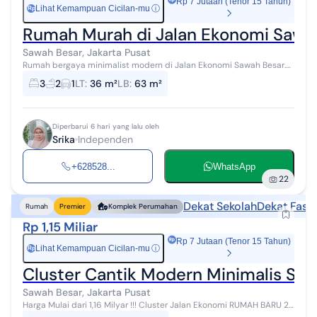
Rp 7 Jutaan (Tenor 15 Tahun)
Lihat Kemampuan Cicilan-mu
ⓘ
Rp
Rumah Murah di Jalan Ekonomi Sawah
Sawah Besar, Jakarta Pusat
Rumah bergaya minimalist modern di Jalan Ekonomi Sawah Besar.
Temukan rumah 2 lantai yang asri ini, dijual dengan pemandangan
3
2
1
LT
:
36 m²
LB
:
63 m²
asri yang menambah ...
Diperbarui 6 hari yang lalu oleh
Srika
Independen
+628528...
WhatsApp
22
Dekat Sekolah
Dekat Fasil
Rumah
Premier
Komplek Perumahan
Rp 1,15 Miliar
Rp 7 Jutaan (Tenor 15 Tahun)
Lihat Kemampuan Cicilan-mu
ⓘ
Rp
Cluster Cantik Modern Minimalis Stra
Sawah Besar, Jakarta Pusat
Harga Mulai dari 1,16 Milyar !!! Cluster Jalan Ekonomi RUMAH BARU 2
Lantai !!! Lokasi: Jl. Ekonomi, Mangga Besar, Jakarta Pusat