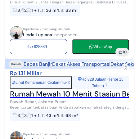
Di Jual Rumah 2 Lantai Dengan Harga Terjangkau Berlokasi Di Pusat
Tengah Kota Jakarta Dengan Konsep Tampilan Bangunan Cluster
3
2
1 + 1
LT
:
36 m²
LB
:
63 m²
Mewah cantik Di Dukun...
Diperbarui 2 hari yang lalu oleh
Linda Lupiana
Independen
+628569...
WhatsApp
10
Bebas Banjir
Dekat Akses Transportasi
Dekat Sekol
Rumah
Rp 131 Miliar
Rp 828 Jutaan (Tenor 15
Lihat Kemampuan Cicilan-mu
ⓘ
Rp
Tahun)
Rumah Mewah 10 Menit Stasiun Besar/
Sawah Besar, Jakarta Pusat
Kesempatan terbatas buat Anda dapatkan rumah strategis dengan
return investasi tinggi di Sawah Besar, Jakarta Pusat. Rumah ini
3
3
1 + 1
LT
:
43 m²
LB
:
68 m²
menawarkan lokasi y...
Diperbarui 2 hari yang lalu oleh