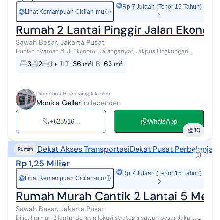
Rp 7 Jutaan (Tenor 15 Tahun)
Lihat Kemampuan Cicilan-mu
ⓘ
Rp
Rumah 2 Lantai Pinggir Jalan Ekonom
Sawah Besar, Jakarta Pusat
Hunian nyaman di Jl Ekonomi Karanganyar, Jakpus Lingkungan
strategis Jalan masuk besar Dekat RS Husada, stasiun, halte
3
2
1 + 1
LT
:
36 m²
LB
:
63 m²
transjakarta, pusat perbela...
Diperbarui 9 jam yang lalu oleh
Monica Geller
Independen
+628516...
WhatsApp
10
Dekat Akses Transportasi
Dekat Pusat Perbelanjaa
Rumah
Rp 1,25 Miliar
Rp 7 Jutaan (Tenor 15 Tahun)
Lihat Kemampuan Cicilan-mu
ⓘ
Rp
Rumah Murah Cantik 2 Lantai 5 Meni
Sawah Besar, Jakarta Pusat
Di jual rumah 2 lantai dengan lokasi strategis sawah besar Jakarta