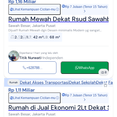
Rp 1,16 Miliar
Rp 7 Jutaan (Tenor 15 Tahun)
Lihat Kemampuan Cicilan-mu
ⓘ
Rp
Rumah Mewah Dekat Rsud Sawahbesa
Sawah Besar, Jakarta Pusat
Dijual!! Rumah Mewah dgn Desain minimalis Modern yg sangat
cocok untuk Keluarga Millenial di jl Ekonomi Sawahbesar Jakarta
2
2
1
LT
:
42 m²
LB
:
68 m²
pusat. Cara Bayar: -C...
Diperbarui 1 hari yang lalu oleh
Titik Nurwati
Independen
+628788...
WhatsApp
8
Dekat Akses Transportasi
Dekat Sekolah
Dekat Fasi
Rumah
Rp 1,11 Miliar
Rp 7 Jutaan (Tenor 15 Tahun)
Lihat Kemampuan Cicilan-mu
ⓘ
Rp
Rumah di Jual Ekonomi 2Lt Dekat Sta
Sawah Besar, Jakarta Pusat