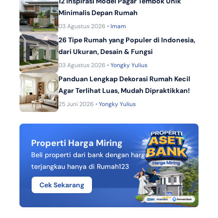
12 Inspirasi Model Pagar Tembok Unik
Minimalis Depan Rumah
03 Agustus 2026 •
Imam
26 Tipe Rumah yang Populer di Indonesia,
dari Ukuran, Desain & Fungsi
03 Agustus 2026 •
Yongky Yulius
Panduan Lengkap Dekorasi Rumah Kecil
Agar Terlihat Luas, Mudah Dipraktikkan!
25 Juni 2026 •
Yongky Yulius
Properti Harga Miring
Beli properti dari bank dengan harga
terjangkau hanya di Rumah123
Cek Sekarang