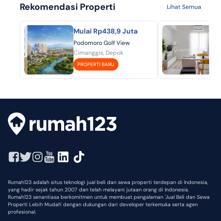
Rekomendasi Properti
Lihat Semua
Mulai Rp438,9 Juta
Mu
Podomoro Golf View
Aka
Cimanggis, Depok
BSD
PROPERTI BARU
P
Rumah123 adalah situs teknologi jual beli dan sewa properti terdepan di Indonesia,
yang hadir sejak tahun 2007 dan telah melayani jutaan orang di Indonesia.
Rumah123 senantiasa berkomitmen untuk membuat pengalaman 'Jual Beli dan Sewa
Properti Lebih Mudah' dengan dukungan dari developer terkemuka serta agen
profesional.