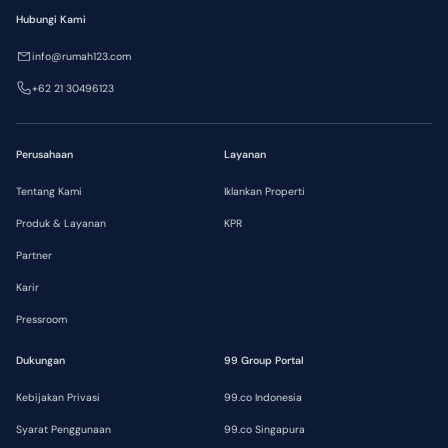
Hubungi Kami
info@rumah123.com
+62 21 30496123
Perusahaan
Layanan
Tentang Kami
Iklankan Properti
Produk & Layanan
KPR
Partner
Karir
Pressroom
Dukungan
99 Group Portal
Kebijakan Privasi
99.co Indonesia
Syarat Penggunaan
99.co Singapura