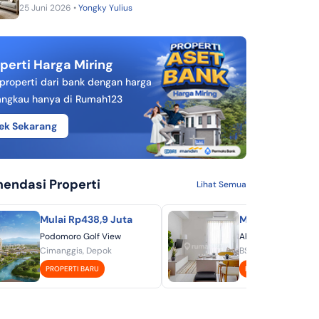
25 Juni 2026 •
Yongky Yulius
perti Harga Miring
 properti dari bank dengan harga
angkau hanya di Rumah123
ek Sekarang
endasi Properti
Lihat Semua
Mulai Rp438,9 Juta
Mulai Rp451 Jut
Podomoro Golf View
Akasa Pure Living -
Cimanggis, Depok
BSD, Tangerang
PROPERTI BARU
PROPERTI BARU