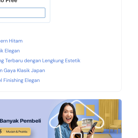
KPR Bank Sinarmas
KPR Bank DKI
dern Hitam
ik Elegan
ng Terbaru dengan Lengkung Estetik
m Gaya Klasik Japan
 Finishing Elegan