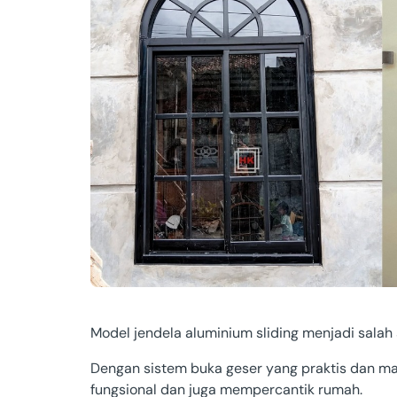
Papua
Bengkulu
Sumatera B
Papua
Kalimantan
Aceh
Others
Model jendela aluminium sliding menjadi salah 
Kalimantan
Dengan sistem buka geser yang praktis dan mat
fungsional dan juga mempercantik rumah.
Sulawesi T