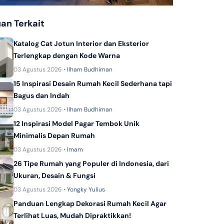
KPR Bank Panin Dubai Syariah
an Terkait
KPR Dana Syariah
KPR Bank Sinarmas
Katalog Cat Jotun Interior dan Eksterior
Terlengkap dengan Kode Warna
03 Agustus 2026 •
Ilham Budhiman
15 Inspirasi Desain Rumah Kecil Sederhana tapi
Bagus dan Indah
03 Agustus 2026 •
Ilham Budhiman
12 Inspirasi Model Pagar Tembok Unik
Minimalis Depan Rumah
03 Agustus 2026 •
Imam
26 Tipe Rumah yang Populer di Indonesia, dari
Ukuran, Desain & Fungsi
03 Agustus 2026 •
Yongky Yulius
Panduan Lengkap Dekorasi Rumah Kecil Agar
Terlihat Luas, Mudah Dipraktikkan!