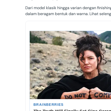
Dari model klasik hingga varian dengan finishin
Papua Bara
dalam beragam bentuk dan warna. Lihat selen
Gorontalo
Sulawesi B
Maluku
Papua Sela