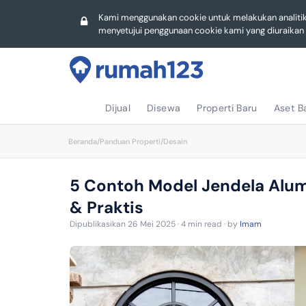
Hotel
Hotel
Lampung
Gudang
Kami menggunakan cookie untuk melakukan analiti
menyetujui penggunaan cookie kami yang diuraika
Sulawesi S
Lampung
Jawa Timu
Sulawesi S
Kepulauan 
Riau
Riau
Sulawesi S
Dijual
Disewa
Properti Baru
Aset B
Kalimantan
Beranda
/
Panduan Properti
/
Desain
Kalimantan
Sulawesi U
Lampung
5 Contoh Model Jendela Alumi
Sulawesi U
Sumatera U
& Praktis
Dipublikasikan 26 Mei 2025 · 4 min read · by
Imam
Jambi
Sumatera B
Bengkulu