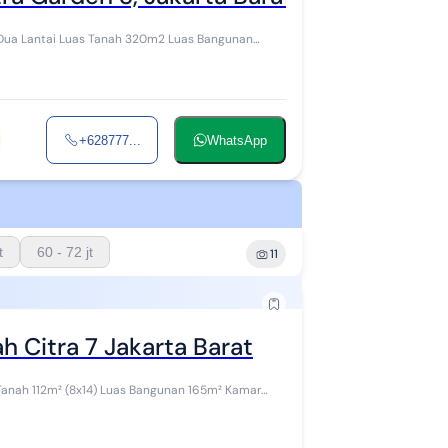
+628777...
WhatsApp
t
60 - 72 jt
11
 Citra 7 Jakarta Barat