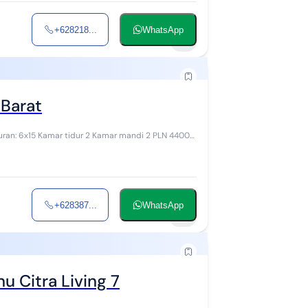
+628218...
WhatsApp
7
 Barat
+628387...
WhatsApp
9
u Citra Living 7