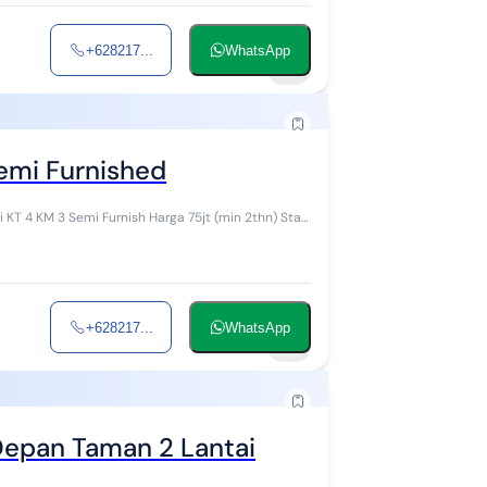
+628217...
WhatsApp
9
Semi Furnished
+628217...
WhatsApp
9
Depan Taman 2 Lantai