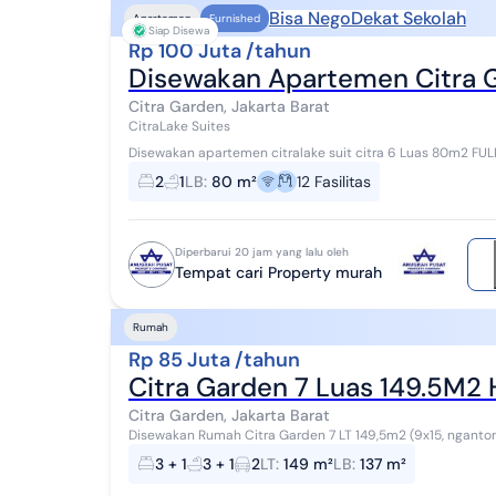
Bisa Nego
Dekat Sekolah
Apartemen
Furnished
Siap Disewa
Rp 100 Juta /tahun
Disewakan Apartemen Citra G
Citra Garden, Jakarta Barat
CitraLake Suites
Disewakan apartemen citralake suit citra 6 Luas 80m2 FULL FURNISH IPL 31.000/meter Listrik 3500 wat Kamar
tidur 2 Kamar mandi 1 Hoek Lokasi...
2
1
LB
:
80 m²
12
Fasilitas
Diperbarui 20 jam yang lalu oleh
Tempat cari Property murah
Rumah
Rp 85 Juta /tahun
Citra Garden 7 Luas 149.5M2 
Citra Garden, Jakarta Barat
Disewakan Rumah Citra Garden 7 LT 149,5m2 (9x15, ngantong) LB 137m2 (2 Lantai) KT 3+1 KM 3+1 Listrik 3500
SHM Hadap Utara Harga Sewa 85jt/thn (mi...
3 + 1
3 + 1
2
LT
:
149 m²
LB
:
137 m²