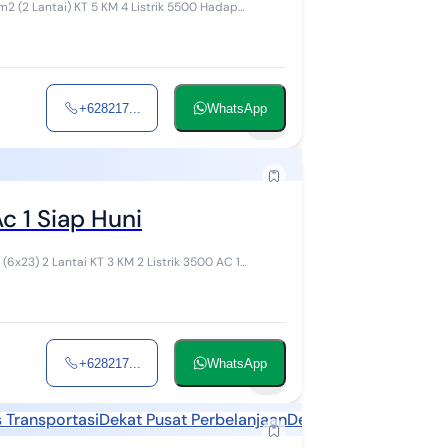
+628217...
WhatsApp
9
c 1 Siap Huni
+628217...
WhatsApp
7
 Transportasi
Dekat Pusat Perbelanjaan
Dekat Fasilitas Keseh