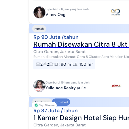
Diperbarui 6 jam yang lalu oleh
Vinny Ong
Rumah
Rp 90 Juta /tahun
Rumah Disewakan Citra 8 Jkt
Citra Garden, Jakarta Barat
Rumah disewakan Alamat: Citra 8 Cluster Aero Mansion Ukuran: 6x15 Kamar tidur 2 Kamar mandi 2 PLN 4400
Air pam Row jalan 2 mobil Caport 1 mobil ...
2
2
1
LT
:
90 m²
LB
:
150 m²
Diperbarui 15 jam yang lalu oleh
Yulie Ace Realty yulie
Apartemen
Furnished
Siap Disewa
Rp 37 Juta /tahun
1 Kamar Design Hotel Siap Hun
Citra Garden, Jakarta Barat