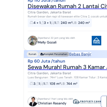
Rp 110 Juta /tahun
Disewakan Rumah 2 Lantai Citr
Citra Garden, Jakarta Barat
Rumah besar dan rapi di kawasan elite Citra 2, cocok unt
ekspatriat. Kondisi rumah terawat, lingkungan nyama...
4 + 1
3 + 1
1
LT
:
240 m²
LB
:
240 m²
Diperbarui 22 jam yang lalu oleh
Melly Gozali
Bebas Banjir
Rumah
Komplek Perumahan
Rp 60 Juta /tahun
Sewa Murah! Rumah 3 Kamar Ja
Citra Garden, Jakarta Barat
Luas Bangunan : 74m² Luas Tanah : 108 Kamar Tidur : 3 Kamar Mandi : 1 Listrik : 2200 watt Hadap : Timur Air :
PAM Sertifikat : HGB Kondisi Rumah...
3
1
1
LT
:
108 m²
LB
:
744 m²
Diperbarui 1 hari yang lalu oleh
Christian Rasandy