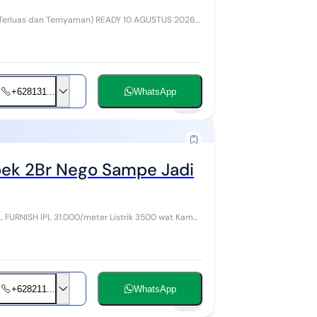
+628131...
WhatsApp
15
oek 2Br Nego Sampe Jadi
+628211...
WhatsApp
15