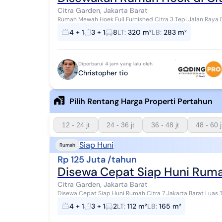
Citra Garden, Jakarta Barat
Rumah Mewah Hoek Full Furnished Citra 3 Tepi Jalan Raya Dua Lantai Luas Tanah 320m2 Luas Bangunan
283m2 Kamar Tidur 4+1 Kamar Mandi 3+1 Listrik 77...
4 + 1
3 + 1
8
LT
:
320 m²
LB
:
283 m²
Diperbarui 4 jam yang lalu oleh
Christopher tio
Pilih Rentang Harga Properti Pertahun
12 - 24 jt
24 - 36 jt
36 - 48 jt
48 - 60 j
Siap Huni
Rumah
Rp 125 Juta /tahun
Disewa Cepat Siap Huni Rumah
Citra Garden, Jakarta Barat
Disewa Cepat Siap Huni Rumah Citra 7 Jakarta Barat Luas Tanah 112m² (8x14) Luas Bangunan 165m² Kamar
Tidur 4+1 Kamar Mandi 3 + 1 SHM Hadap Bara...
4 + 1
3 + 1
2
LT
:
112 m²
LB
:
165 m²