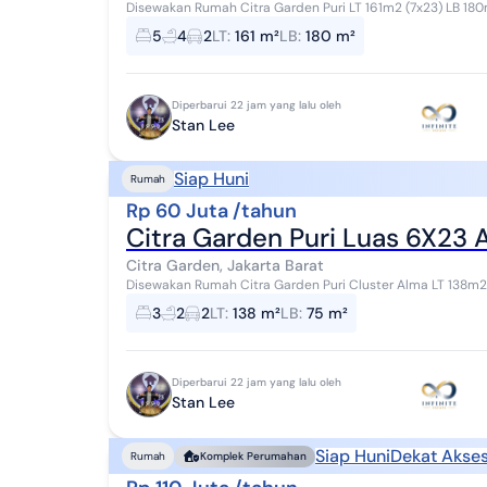
Disewakan Rumah Citra Garden Puri LT 161m2 (7x23) LB 180m2 (2 Lantai) KT 5 KM 4 Listrik 5500 Hadap
Tenggara Depan Taman Harga 95jt/thn Stan Le...
5
4
2
LT
:
161 m²
LB
:
180 m²
Diperbarui 22 jam yang lalu oleh
Stan Lee
Siap Huni
Rumah
Rp 60 Juta /tahun
Citra Garden Puri Luas 6X23 A
Citra Garden, Jakarta Barat
Disewakan Rumah Citra Garden Puri Cluster Alma LT 138m2 (6x23) 2 Lantai KT 3 KM 2 Listrik 3500 AC 1
Belakang sudah di canopy Harga 60jt/thn (nett...
3
2
2
LT
:
138 m²
LB
:
75 m²
Diperbarui 22 jam yang lalu oleh
Stan Lee
Siap Huni
Dekat Akses
Rumah
Komplek Perumahan