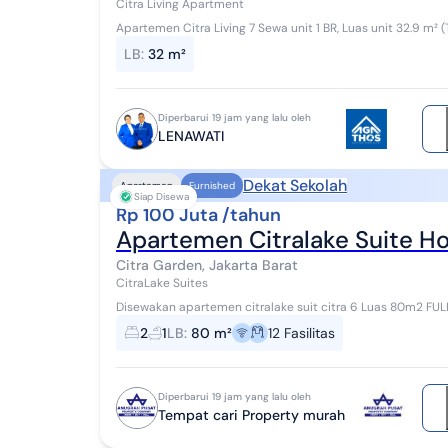
Citra Living Apartment
Apartemen Citra Living 7 Sewa unit 1 BR, Luas unit 32.9 m² (Terluas dan Ternyaman) READY 10 AGUSTUS 2026
Sewa Per 12 bulan 37 juta Sewa Per...
LB
:
32 m²
Diperbarui 19 jam yang lalu oleh
LENAWATI
Dekat Sekolah
Apartemen
Furnished
Siap Disewa
Rp 100 Juta /tahun
Apartemen Citralake Suite H
Citra Garden, Jakarta Barat
CitraLake Suites
Disewakan apartemen citralake suit citra 6 Luas 80m2 FULL FURNISH IPL 31.000/meter Listrik 3500 wat Kamar
tidur 2 Kamar mandi 1 Hoek Lokasi...
2
1
LB
:
80 m²
12
Fasilitas
Diperbarui 19 jam yang lalu oleh
Tempat cari Property murah