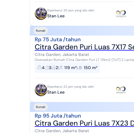
Diperbarui 20 jam yang lalu oleh
Stan Lee
Rumah
Rp 75 Juta /tahun
Citra Garden Puri Luas 7X17 
Citra Garden, Jakarta Barat
Disewakan Rumah Citra Garden Puri LT 119m2 (7x17) 2 Lantai KT 4 KM 3 Semi Furnish Harga 75jt (min 2thn) Stan
Lee - Infinite
4
3
2
LT
:
119 m²
LB
:
150 m²
Diperbarui 22 jam yang lalu oleh
Stan Lee
Rumah
Rp 95 Juta /tahun
Citra Garden Puri Luas 7X23 
Citra Garden, Jakarta Barat