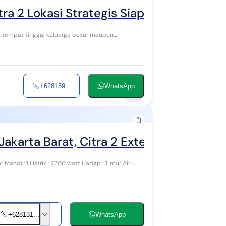
a 2 Lokasi Strategis Siap Huni
uk tempat tinggal keluarga besar maupun
+628159...
WhatsApp
13
karta Barat, Citra 2 Extention[B1]
+628131...
WhatsApp
12