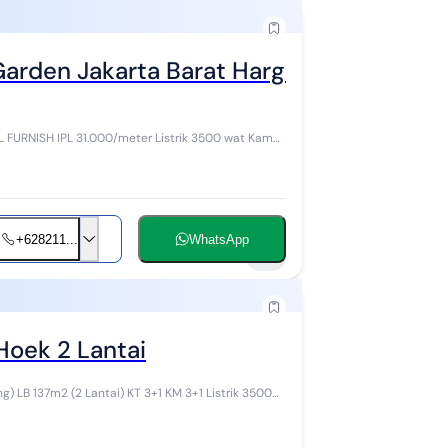
arden Jakarta Barat Harga Nego
+628211...
WhatsApp
11
Hoek 2 Lantai