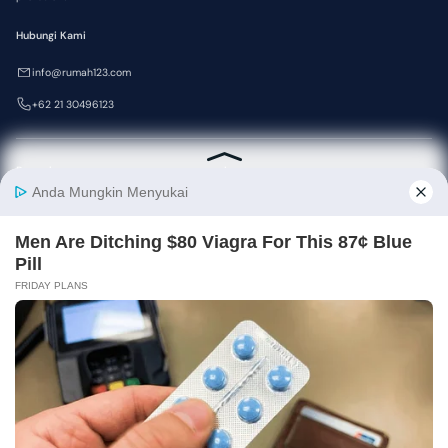
Hubungi Kami
info@rumah123.com
+62 21 30496123
Perusahaan
Layanan
Berhasil tersimpan!
Tentang Kami
Iklankan Properti
Panduan
Produk & Layanan
KPR
Begini Cara Kerja Agen Proper
ti, Mempermudah Proses Jual
-Beli
Partner
Karir
Pressroom
Dukungan
99 Group Portal
Kebijakan Privasi
99.co Indonesia
Syarat Penggunaan
99.co Singapura