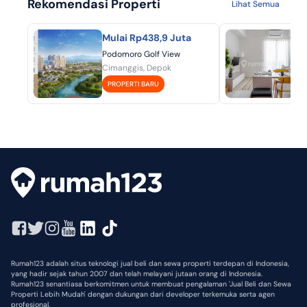
Rekomendasi Properti
Lihat Semua
Mulai Rp438,9 Juta
Mu
Podomoro Golf View
Aka
Cimanggis, Depok
BSD
PROPERTI BARU
P
Rumah123 adalah situs teknologi jual beli dan sewa properti terdepan di Indonesia,
yang hadir sejak tahun 2007 dan telah melayani jutaan orang di Indonesia.
Rumah123 senantiasa berkomitmen untuk membuat pengalaman 'Jual Beli dan Sewa
Properti Lebih Mudah' dengan dukungan dari developer terkemuka serta agen
profesional.