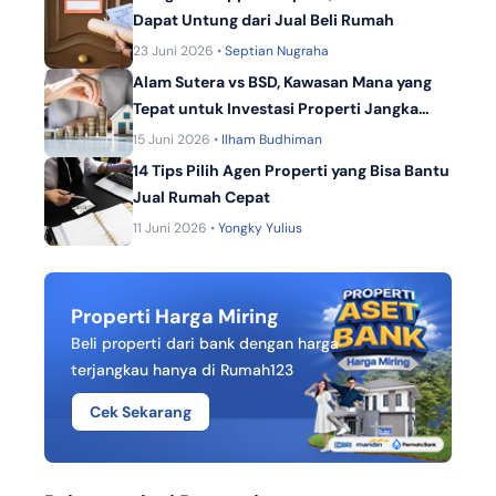
Dapat Untung dari Jual Beli Rumah
23 Juni 2026 •
Septian Nugraha
Alam Sutera vs BSD, Kawasan Mana yang
Tepat untuk Investasi Properti Jangka
Panjang?
15 Juni 2026 •
Ilham Budhiman
14 Tips Pilih Agen Properti yang Bisa Bantu
Jual Rumah Cepat
11 Juni 2026 •
Yongky Yulius
Properti Harga Miring
Beli properti dari bank dengan harga
terjangkau hanya di Rumah123
Cek Sekarang