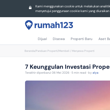
Hotel
Hotel
Lampung
Gudang
Kami menggunakan cookie untuk melakukan analiti
menyetujui penggunaan cookie kami yang diuraika
Sulawesi S
Lampung
Jawa Timu
Sulawesi S
Kepulauan 
Riau
Riau
Sulawesi S
Dijual
Disewa
Properti Baru
Aset B
Kalimantan
Beranda
/
Panduan Properti
/
Membeli / Menyewa Properti
Kalimantan
Sulawesi U
Lampung
7 Keunggulan Investasi Prope
Sulawesi U
Sumatera U
Terakhir diperbarui 06 Mei 2026 · 5 min read · by
alya
Jambi
Sumatera B
Bengkulu