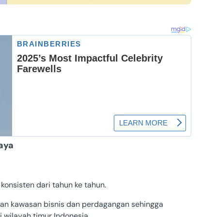
KPR Bank Sinarmas
KPR Bank DKI
baya
onsisten dari tahun ke tahun.
an kawasan bisnis dan perdagangan sehingga
 wilayah timur Indonesia.