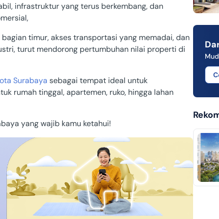
il, infrastruktur yang terus berkembang, dan
omersial,
t
KPR Bank OCBC NISP Syariah
a bagian timur, akses transportasi yang memadai, dan
KPR Bank BTN Syariah
Dar
tri, turut mendorong pertumbuhan nilai properti di
Mud
KPR Bank CIMB Niaga Syariah
arat
C
KPR Bank Mandiri Syariah
ota Surabaya
sebagai tempat ideal untuk
uk rumah tinggal, apartemen, ruko, hingga lahan
KPR Bank BNI Syariah
tan
Rekom
KPR Bank BCA Syariah
rabaya yang wajib kamu ketahui!
KPR Bank BJB Syariah
KPR Bank Jatim Syariah
KPR Bank Mega Syariah
KPR Bank Panin Dubai Syariah
KPR Dana Syariah