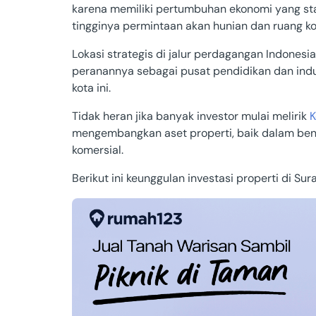
karena memiliki pertumbuhan ekonomi yang stab
tingginya permintaan akan hunian dan ruang k
Papua Bara
Lokasi strategis di jalur perdagangan Indonesi
Gorontalo
peranannya sebagai pusat pendidikan dan indus
kota ini.
Sulawesi B
Tidak heran jika banyak investor mulai melirik
K
Maluku
mengembangkan aset properti, baik dalam bent
komersial.
Papua Sela
Berikut ini keunggulan investasi properti di Su