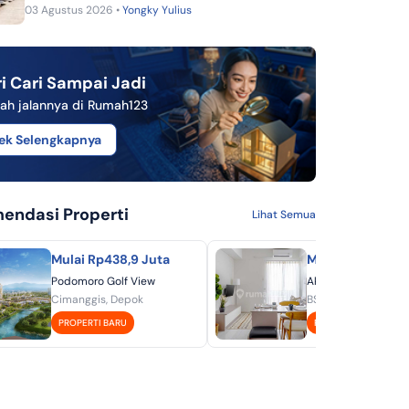
03 Agustus 2026 •
Yongky Yulius
i Cari Sampai Jadi
ah jalannya di Rumah123
ek Selengkapnya
endasi Properti
Lihat Semua
Mulai Rp438,9 Juta
Mulai Rp451 Jut
Podomoro Golf View
Akasa Pure Living -
Cimanggis, Depok
BSD, Tangerang
PROPERTI BARU
PROPERTI BARU