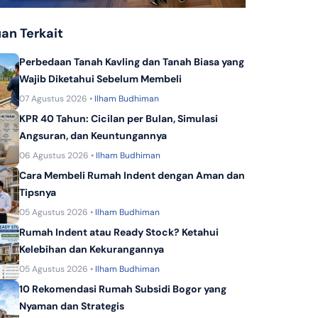
KPR Bank Panin Dubai Syariah
an Terkait
KPR Dana Syariah
KPR Bank Sinarmas
Perbedaan Tanah Kavling dan Tanah Biasa yang
Wajib Diketahui Sebelum Membeli
07 Agustus 2026 •
Ilham Budhiman
KPR 40 Tahun: Cicilan per Bulan, Simulasi
Angsuran, dan Keuntungannya
06 Agustus 2026 •
Ilham Budhiman
Cara Membeli Rumah Indent dengan Aman dan
Tipsnya
05 Agustus 2026 •
Ilham Budhiman
Rumah Indent atau Ready Stock? Ketahui
Kelebihan dan Kekurangannya
05 Agustus 2026 •
Ilham Budhiman
10 Rekomendasi Rumah Subsidi Bogor yang
Nyaman dan Strategis