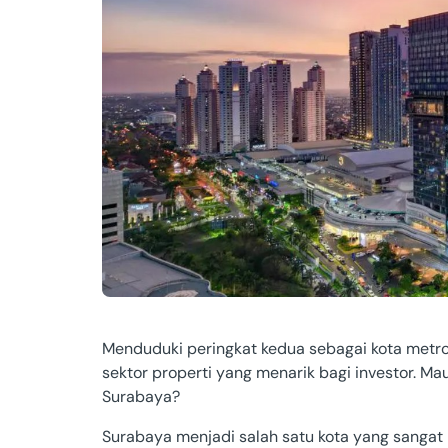
Papua
Bengkulu
Sumatera B
Papua
Kalimantan
Aceh
Menduduki peringkat kedua sebagai kota metrop
Others
sektor properti yang menarik bagi investor. Mau
Surabaya?
Kalimantan
Surabaya menjadi salah satu kota yang sangat p
Sulawesi T