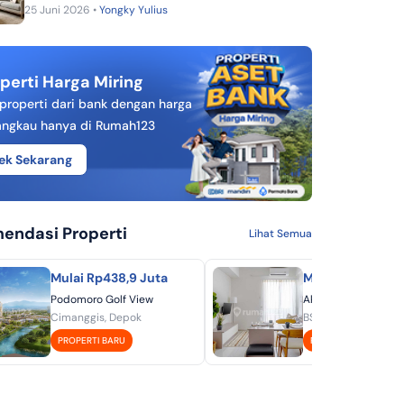
25 Juni 2026 •
Yongky Yulius
perti Harga Miring
 properti dari bank dengan harga
angkau hanya di Rumah123
ek Sekarang
endasi Properti
Lihat Semua
Mulai Rp438,9 Juta
Mulai Rp451 Jut
Podomoro Golf View
Akasa Pure Living -
Cimanggis, Depok
BSD, Tangerang
PROPERTI BARU
PROPERTI BARU