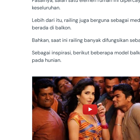
Pasalnya, salah satu elemen rumah ini diper
keseluruhan.
Sulawesi T
Lebih dari itu, railing juga berguna sebagai m
Gorontalo
berada di balkon.
Sulawesi B
Bahkan, saat ini railing banyak difungsikan s
Sebagai inspirasi, berikut beberapa model balk
Maluku
pada hunian.
Papua Sela