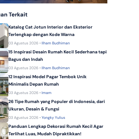
KPR Bank Panin Dubai Syariah
an Terkait
KPR Dana Syariah
KPR Bank Sinarmas
Katalog Cat Jotun Interior dan Eksterior
Terlengkap dengan Kode Warna
03 Agustus 2026 •
Ilham Budhiman
15 Inspirasi Desain Rumah Kecil Sederhana tapi
Bagus dan Indah
03 Agustus 2026 •
Ilham Budhiman
12 Inspirasi Model Pagar Tembok Unik
Minimalis Depan Rumah
03 Agustus 2026 •
Imam
26 Tipe Rumah yang Populer di Indonesia, dari
Ukuran, Desain & Fungsi
03 Agustus 2026 •
Yongky Yulius
Panduan Lengkap Dekorasi Rumah Kecil Agar
Terlihat Luas, Mudah Dipraktikkan!