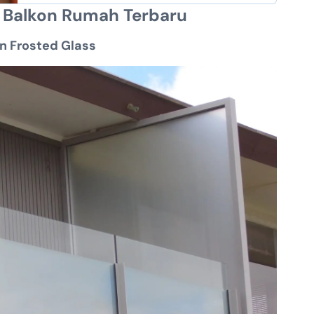
g Balkon Rumah Terbaru
KPR Bank Sinarmas
an Frosted Glass
KPR Bank DKI