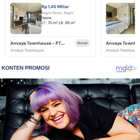
Rp 1,45 Miliar
R
Bogor Barat, Bogor
B
Vasra
V
LT :
70 m²
LB :
85 m²
L
Anvaya Townhouse
-
PT.
Anvaya Townho
Rumah
Anvaya Developer Indonesia
Anvaya Develop
Anvaya Townhouse
Anvaya Townhouse