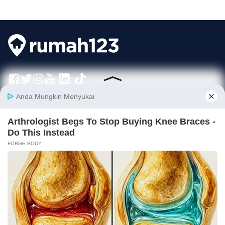
Berhasil tersimpan!
Rumah123 adalah situs teknologi jual beli dan sewa properti terdepan di Indonesia,
Panduan
yang hadir sejak tahun 2007 dan telah melayani jutaan orang di Indonesia.
Rumah123 senantiasa berkomitmen untuk membuat pengalaman 'Jual Beli dan Sewa
Wajib Ada! 9 Furniture Kamar Man
Properti Lebih Mudah' dengan dukungan dari developer terkemuka serta agen
di & Tips Memilihnya
profesional.
Hubungi Kami
info@rumah123.com
+62 21 30496123
Perusahaan
Layanan