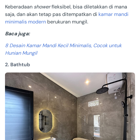
Keberadaan
shower
fleksibel, bisa diletakkan di mana
saja, dan akan tetap pas ditempatkan di
kamar mandi
minimalis modern
berukuran mungil.
Baca juga:
8 Desain Kamar Mandi Kecil Minimalis, Cocok untuk
Hunian Mungil
2. Bathtub