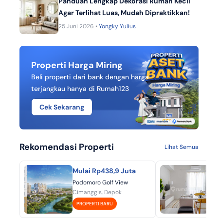
Panduan Lengkap Dekorasi Rumah Kecil
Agar Terlihat Luas, Mudah Dipraktikkan!
25 Juni 2026 •
Yongky Yulius
Properti Harga Miring
Beli properti dari bank dengan harga
terjangkau hanya di Rumah123
Cek Sekarang
Rekomendasi Properti
Lihat Semua
Mulai Rp438,9 Juta
Mu
Podomoro Golf View
Aka
Cimanggis, Depok
BSD
PROPERTI BARU
P