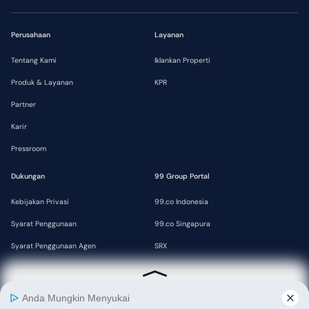
Perusahaan
Layanan
Tentang Kami
Iklankan Properti
Produk & Layanan
KPR
Partner
Karir
Pressroom
Dukungan
99 Group Portal
Kebijakan Privasi
99.co Indonesia
Syarat Penggunaan
99.co Singapura
Syarat Penggunaan Agen
SRX
Berhasil tersimpan!
E-commerce dan Platform Online Terbaik BI Awards 2024
Panduan