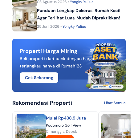
03 Agustus 2026 •
Yongky Yulius
Panduan Lengkap Dekorasi Rumah Kecil
Agar Terlihat Luas, Mudah Dipraktikkan!
25 Juni 2026 •
Yongky Yulius
Properti Harga Miring
Beli properti dari bank dengan harga
terjangkau hanya di Rumah123
Cek Sekarang
Rekomendasi Properti
Lihat Semua
Mulai Rp438,9 Juta
Mu
Podomoro Golf View
Aka
Cimanggis, Depok
BSD