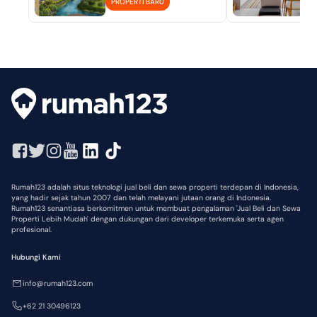
PROPERTI BARU
P
Rumah123 adalah situs teknologi jual beli dan sewa properti terdepan di Indonesia,
yang hadir sejak tahun 2007 dan telah melayani jutaan orang di Indonesia.
Rumah123 senantiasa berkomitmen untuk membuat pengalaman 'Jual Beli dan Sewa
Properti Lebih Mudah' dengan dukungan dari developer terkemuka serta agen
profesional.
Hubungi Kami
info@rumah123.com
+62 21 30496123