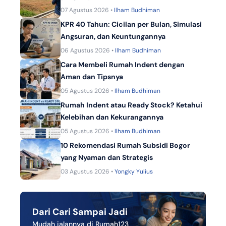
07 Agustus 2026 •
Ilham Budhiman
KPR 40 Tahun: Cicilan per Bulan, Simulasi
Angsuran, dan Keuntungannya
06 Agustus 2026 •
Ilham Budhiman
Cara Membeli Rumah Indent dengan
Aman dan Tipsnya
05 Agustus 2026 •
Ilham Budhiman
Rumah Indent atau Ready Stock? Ketahui
Kelebihan dan Kekurangannya
05 Agustus 2026 •
Ilham Budhiman
10 Rekomendasi Rumah Subsidi Bogor
yang Nyaman dan Strategis
03 Agustus 2026 •
Yongky Yulius
Dari Cari Sampai Jadi
Mudah jalannya di Rumah123