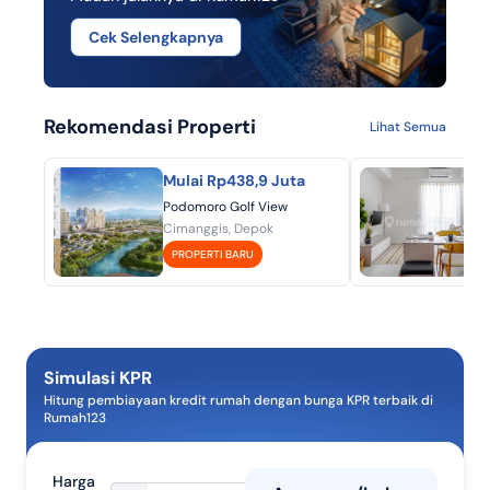
Cek Selengkapnya
Rekomendasi Properti
Lihat Semua
Mulai Rp438,9 Juta
Mu
Podomoro Golf View
Aka
Cimanggis, Depok
BSD
PROPERTI BARU
P
Simulasi KPR
Hitung pembiayaan kredit rumah dengan bunga KPR terbaik di
Rumah123
Harga