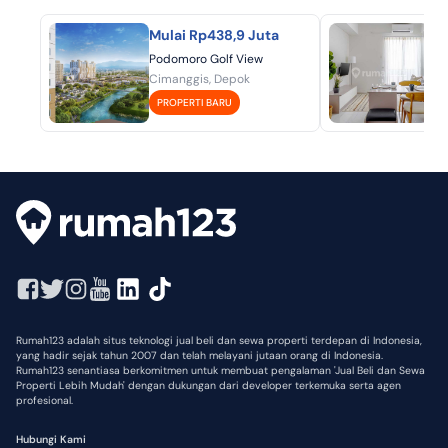
Mulai Rp438,9 Juta
Mu
Podomoro Golf View
Aka
Cimanggis, Depok
BSD
PROPERTI BARU
P
Rumah123 adalah situs teknologi jual beli dan sewa properti terdepan di Indonesia,
yang hadir sejak tahun 2007 dan telah melayani jutaan orang di Indonesia.
Rumah123 senantiasa berkomitmen untuk membuat pengalaman 'Jual Beli dan Sewa
Properti Lebih Mudah' dengan dukungan dari developer terkemuka serta agen
profesional.
Hubungi Kami