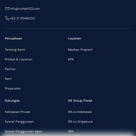
info@rumah123.com
+62 21 30496123
Perusahaan
Layanan
Tentang Kami
Iklankan Properti
Produk & Layanan
KPR
Partner
Karir
Pressroom
Dukungan
99 Group Portal
Kebijakan Privasi
99.co Indonesia
Syarat Penggunaan
99.co Singapura
Syarat Penggunaan Agen
SRX