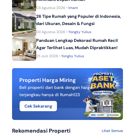
03 Agustus 2026 •
Imam
26 Tipe Rumah yang Populer di Indonesia,
dari Ukuran, Desain & Fungsi
03 Agustus 2026 •
Yongky Yulius
Panduan Lengkap Dekorasi Rumah Kecil
Agar Terlihat Luas, Mudah Dipraktikkan!
25 Juni 2026 •
Yongky Yulius
Properti Harga Miring
Beli properti dari bank dengan harga
terjangkau hanya di Rumah123
Cek Sekarang
Rekomendasi Properti
Lihat Semua