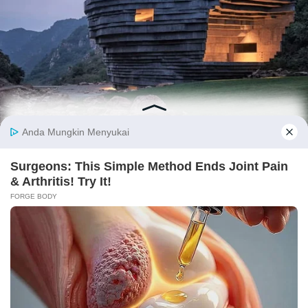
Berhasil tersimpan!
Panduan
10 Aplikasi Desain Kamar Tidur yan
g Cocok untuk Pemula
Sebelumnya
Selanjutnya
8 Inspirasi Ruang Terbuka di
5 Inspirasi Desain Rumah Anti
Dalam Rumah yang Asri dan
Banjir dan Cara
Sejuk
Membangunnya
Panduan Terkait
Katalog Cat Jotun Interior dan Eksterior