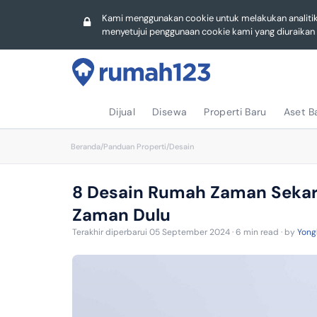
Hotel
Hotel
Lampung
Gudang
Kami menggunakan cookie untuk melakukan analiti
menyetujui penggunaan cookie kami yang diuraika
Sulawesi S
Lampung
Jawa Timu
Sulawesi S
Kepulauan 
Riau
Riau
Sulawesi S
Dijual
Disewa
Properti Baru
Aset B
Kalimantan
Beranda
/
Panduan Properti
/
Desain
Kalimantan
Sulawesi U
Lampung
8 Desain Rumah Zaman Sekar
Sulawesi U
Sumatera U
Zaman Dulu
Terakhir diperbarui 05 September 2024 · 6 min read · by
Yong
Jambi
Sumatera B
Bengkulu