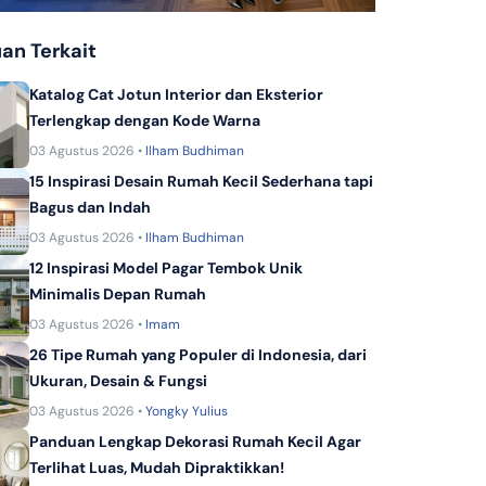
KPR Bank Panin Dubai Syariah
an Terkait
KPR Dana Syariah
KPR Bank Sinarmas
Katalog Cat Jotun Interior dan Eksterior
Terlengkap dengan Kode Warna
03 Agustus 2026 •
Ilham Budhiman
15 Inspirasi Desain Rumah Kecil Sederhana tapi
Bagus dan Indah
03 Agustus 2026 •
Ilham Budhiman
12 Inspirasi Model Pagar Tembok Unik
Minimalis Depan Rumah
03 Agustus 2026 •
Imam
26 Tipe Rumah yang Populer di Indonesia, dari
Ukuran, Desain & Fungsi
03 Agustus 2026 •
Yongky Yulius
Panduan Lengkap Dekorasi Rumah Kecil Agar
Terlihat Luas, Mudah Dipraktikkan!