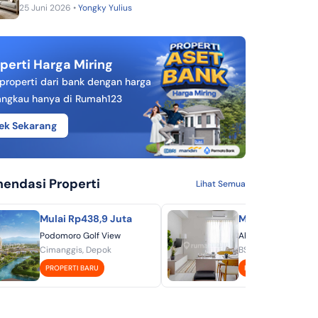
25 Juni 2026 •
Yongky Yulius
perti Harga Miring
 properti dari bank dengan harga
angkau hanya di Rumah123
ek Sekarang
endasi Properti
Lihat Semua
Mulai Rp438,9 Juta
Mulai Rp451 Jut
Podomoro Golf View
Akasa Pure Living -
Cimanggis, Depok
BSD, Tangerang
PROPERTI BARU
PROPERTI BARU