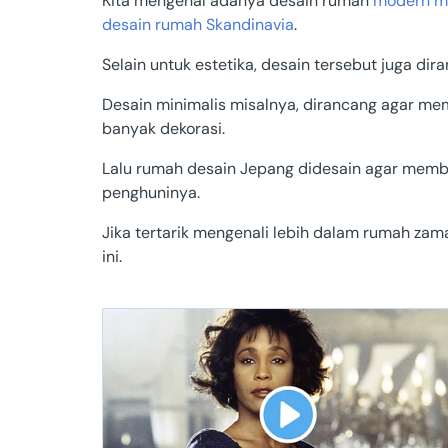
Kita mengenal adanya desain rumah
modern mi
desain rumah Skandinavia
.
Papua Bara
Selain untuk estetika, desain tersebut juga 
Gorontalo
Desain minimalis misalnya, dirancang agar me
Sulawesi B
banyak dekorasi.
Lalu rumah desain Jepang didesain agar membe
Maluku
penghuninya.
Papua Sela
Jika tertarik mengenali lebih dalam rumah z
ini.