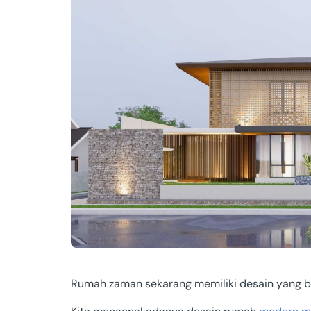
Papua
Bengkulu
Sumatera B
Papua
Kalimantan
Aceh
Others
Kalimantan
Rumah zaman sekarang memiliki desain yang 
Sulawesi T