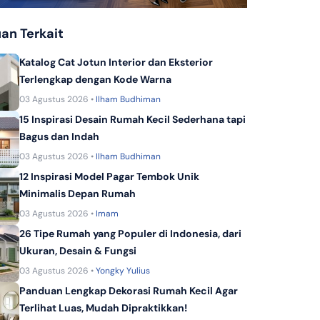
KPR Bank Panin Dubai Syariah
an Terkait
KPR Dana Syariah
KPR Bank Sinarmas
Katalog Cat Jotun Interior dan Eksterior
Terlengkap dengan Kode Warna
03 Agustus 2026 •
Ilham Budhiman
15 Inspirasi Desain Rumah Kecil Sederhana tapi
Bagus dan Indah
03 Agustus 2026 •
Ilham Budhiman
12 Inspirasi Model Pagar Tembok Unik
Minimalis Depan Rumah
03 Agustus 2026 •
Imam
26 Tipe Rumah yang Populer di Indonesia, dari
Ukuran, Desain & Fungsi
03 Agustus 2026 •
Yongky Yulius
Panduan Lengkap Dekorasi Rumah Kecil Agar
Terlihat Luas, Mudah Dipraktikkan!