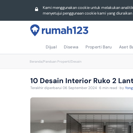
Hotel
Hotel
Lampung
Sumatera U
Gudang
Kami menggunakan cookie untuk melakukan analiti
menyetujui penggunaan cookie kami yang diuraika
Sulawesi S
Lampung
Jawa Timu
Sulawesi S
Kepulauan 
Riau
Riau
Dijual
Disewa
Properti Baru
Aset B
Kalimantan
Sulawesi S
Beranda
/
Panduan Properti
/
Desain
Kalimantan
Sulawesi U
Lampung
10 Desain Interior Ruko 2 La
Sulawesi U
Sumatera U
Terakhir diperbarui 06 September 2024 · 6 min read · by
Yong
Jambi
Papua