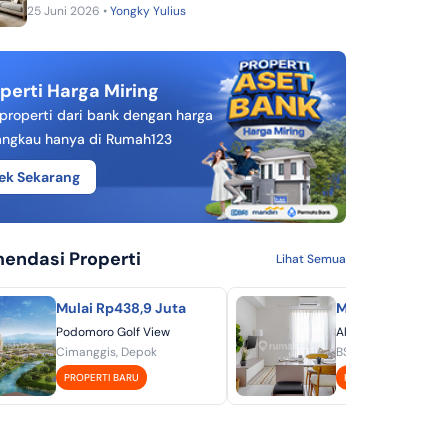
25 Juni 2026 •
Yongky Yulius
perti Harga Miring
 properti dari bank dengan harga
angkau hanya di Rumah123
ek Sekarang
endasi Properti
Lihat Semua
Mulai Rp438,9 Juta
Mulai Rp451 Jut
Podomoro Golf View
Akasa Pure Living -
Cimanggis, Depok
BSD, Tangerang
PROPERTI BARU
PROPERTI BARU