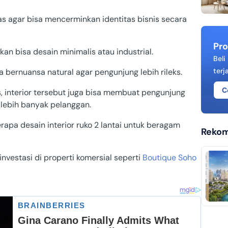
engah
pas agar bisa mencerminkan identitas bisnis secara
KPR Bank OCBC NISP Syariah
KPR Bank BTN Syariah
Pro
kan bisa desain minimalis atau industrial.
Beli
KPR Bank CIMB Niaga Syariah
arat
terj
a bernuansa natural agar pengunjung lebih rileks.
KPR Bank Mandiri Syariah
C
, interior tersebut juga bisa membuat pengunjung
KPR Bank BNI Syariah
lebih banyak pelanggan.
tan
KPR Bank BCA Syariah
rapa desain interior ruko 2 lantai untuk beragam
Rekom
KPR Bank BJB Syariah
investasi di properti komersial seperti
Boutique Soho
KPR Bank Jatim Syariah
KPR Bank Mega Syariah
KPR Bank Panin Dubai Syariah
KPR Dana Syariah