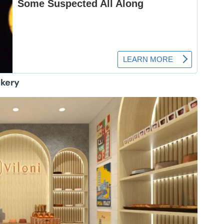
KPR Bank Sinarmas
KPR Bank DKI
akery