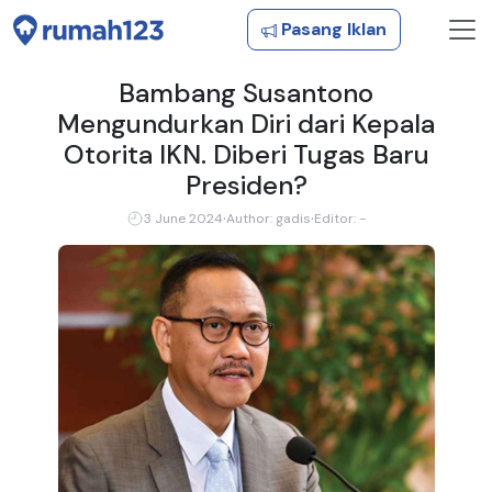
Pasang Iklan
Bambang Susantono
Mengundurkan Diri dari Kepala
Otorita IKN. Diberi Tugas Baru
Presiden?
·
·
3 June 2024
Author: gadis
Editor: -